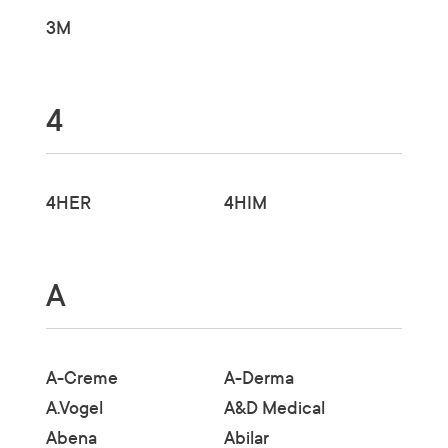
3M
4
4HER
4HIM
A
A-Creme
A-Derma
A.Vogel
A&D Medical
Abena
Abilar