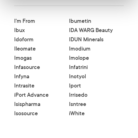
I'm From
Ibumetin
Ibux
IDA WARG Beauty
Idoform
IDUN Minerals
Ileomate
Imodium
Imogas
Imolope
Infasource
Infatrini
Infyna
Inotyol
Intrasite
Iport
iPort Advance
Irrisedo
Isispharma
Isntree
Isosource
iWhite