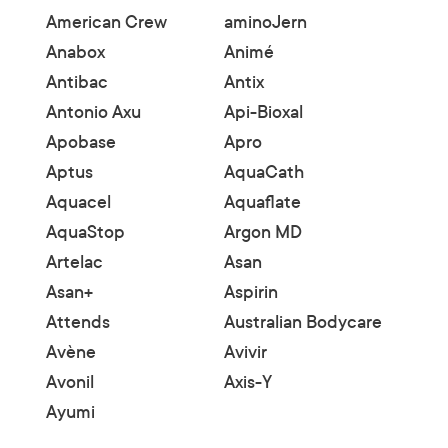
American Crew
aminoJern
Anabox
Animé
Antibac
Antix
Antonio Axu
Api-Bioxal
Apobase
Apro
Aptus
AquaCath
Aquacel
Aquaflate
AquaStop
Argon MD
Artelac
Asan
Asan+
Aspirin
Attends
Australian Bodycare
Avène
Avivir
Avonil
Axis-Y
Ayumi