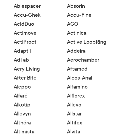
Ablespacer
Absorin
Accu-Chek
Accu-Fine
AcidDuo
ACO
Actimove
Actinica
ActiProct
Active LoopRing
Adaptil
Addeira
AdTab
Aerochamber
Aery Living
Aftamed
After Bite
Alcos-Anal
Aleppo
Alfamino
Alfaré
Alflorex
Alkotip
Allevo
Allevyn
Allstar
Althéra
Altifex
Altimista
Alvita