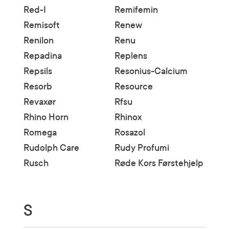
Red-I
Remifemin
Remisoft
Renew
Renilon
Renu
Repadina
Replens
Repsils
Resonius-Calcium
Resorb
Resource
Revaxør
Rfsu
Rhino Horn
Rhinox
Romega
Rosazol
Rudolph Care
Rudy Profumi
Rusch
Røde Kors Førstehjelp
S