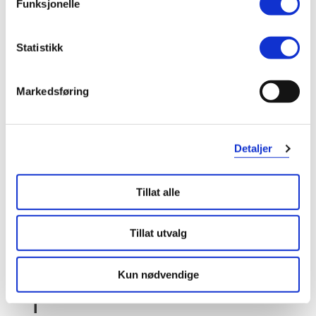
Funksjonelle
Hair Luxious
Halvor Bakke
Hansen Protection
haruharu wonder
Statistikk
Health Nordic
Heey!
Heliocare
Helios
Markedsføring
Hepacyl
Hero
Hibiscrub
Hibiwash
HiPP
Hirudoid
Detaljer
Hismile
Holle
Hollister
House of Dohwa
Tillat alle
HumaPen
Hurra
Hydrokortison Evolan
Hylo
Tillat utvalg
Hyprosan
HAAR
Kun nødvendige
I