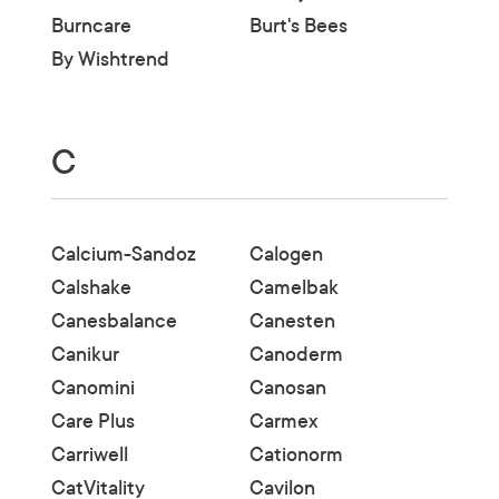
Burncare
Burt's Bees
By Wishtrend
C
Calcium-Sandoz
Calogen
Calshake
Camelbak
Canesbalance
Canesten
Canikur
Canoderm
Canomini
Canosan
Care Plus
Carmex
Carriwell
Cationorm
CatVitality
Cavilon