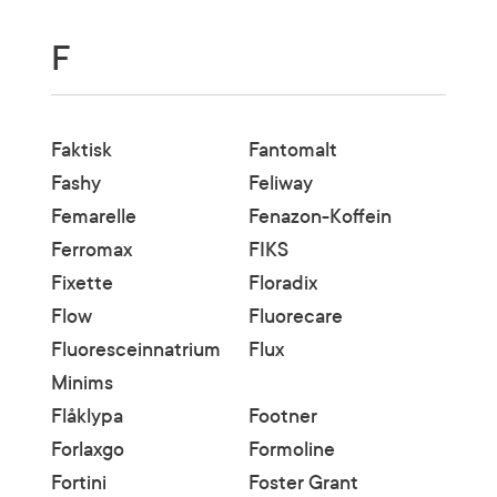
F
Faktisk
Fantomalt
Fashy
Feliway
Femarelle
Fenazon-Koffein
Ferromax
FIKS
Fixette
Floradix
Flow
Fluorecare
Fluoresceinnatrium
Flux
Minims
Flåklypa
Footner
Forlaxgo
Formoline
Fortini
Foster Grant