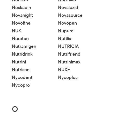
Noskapin
Novaluzid
Novanight
Novasource
Novofine
Novopen
NUK
Nupure
Nurofen
Nutilis
Nutramigen
NUTRICIA
Nutridrink
Nutrifriend
Nutrini
Nutrinimax
Nutrison
NUXE
Nycodent
Nycoplus
Nycopro
O