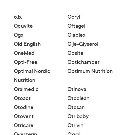
o.b.
Ocryl
Ocuvite
Oftagel
Ogx
Olaplex
Old English
Olje-Glyserol
OneMed
Opsite
Opti-Free
Optichamber
Optimal Nordic
Optimum Nutrition
Nutrition
Oralmedic
Otinova
Otoact
Otoclean
Otodine
Otosan
Otovent
Otribaby
Otricare
Otrivin
Ovesterin
Oxyal