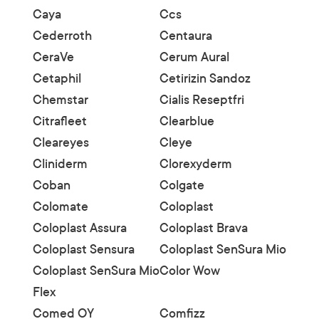
Caya
Ccs
Cederroth
Centaura
CeraVe
Cerum Aural
Cetaphil
Cetirizin Sandoz
Chemstar
Cialis Reseptfri
Citrafleet
Clearblue
Cleareyes
Cleye
Cliniderm
Clorexyderm
Coban
Colgate
Colomate
Coloplast
Coloplast Assura
Coloplast Brava
Coloplast Sensura
Coloplast SenSura Mio
Coloplast SenSura Mio
Color Wow
Flex
Comed OY
Comfizz