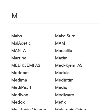
M
Mabs
Make Sure
MalAcetic
MAM
MANTA
Marseille
Marzine
Maxim
MED KJEMI AS
Med-Kjemi AS
Medcoat
Medela
Medima
Medintim
MediPearl
Mediq
Medivon
Mediware
Medox
Mefix
Melatonin Orifarm
Melatonin Orion