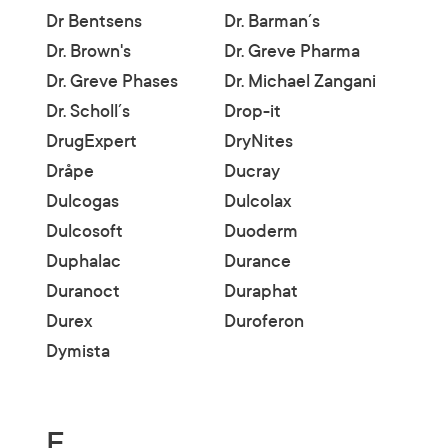
Dr Bentsens
Dr. Barman´s
Dr. Brown's
Dr. Greve Pharma
Dr. Greve Phases
Dr. Michael Zangani
Dr. Scholl´s
Drop-it
DrugExpert
DryNites
Dråpe
Ducray
Dulcogas
Dulcolax
Dulcosoft
Duoderm
Duphalac
Durance
Duranoct
Duraphat
Durex
Duroferon
Dymista
E