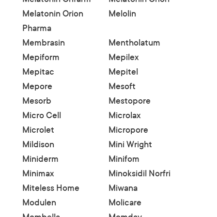
Melatonin Orion
Melolin
Pharma
Membrasin
Mentholatum
Mepiform
Mepilex
Mepitac
Mepitel
Mepore
Mesoft
Mesorb
Mestopore
Micro Cell
Microlax
Microlet
Micropore
Mildison
Mini Wright
Miniderm
Minifom
Minimax
Minoksidil Norfri
Miteless Home
Miwana
Modulen
Molicare