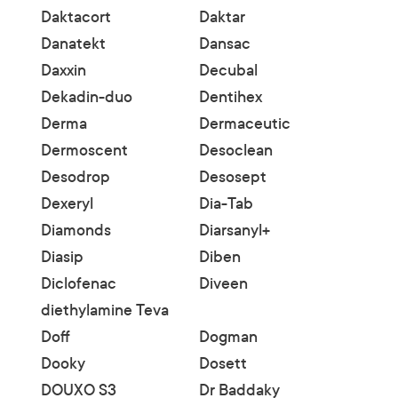
Daktacort
Daktar
Danatekt
Dansac
Daxxin
Decubal
Dekadin-duo
Dentihex
Derma
Dermaceutic
Dermoscent
Desoclean
Desodrop
Desosept
Dexeryl
Dia-Tab
Diamonds
Diarsanyl+
Diasip
Diben
Diclofenac
Diveen
diethylamine Teva
Doff
Dogman
Dooky
Dosett
DOUXO S3
Dr Baddaky