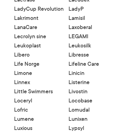
LadyCup Revolution
LadyP
Lakrimont
Lamisil
LanaCare
Laxoberal
Lecrolyn sine
LEGAMI
Leukoplast
Leukosilk
Libero
Libresse
Life Norge
Lifeline Care
Limone
Linicin
Linnex
Listerine
Little Swimmers
Livostin
Loceryl
Locobase
Lofric
Lomudal
Lumene
Lunixen
Luxious
Lypsyl