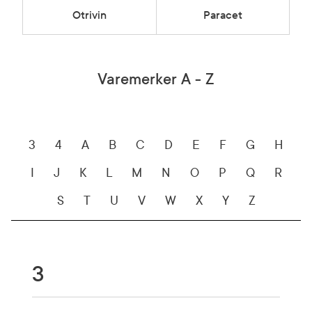
Otrivin
Paracet
Varemerker A - Z
3
4
A
B
C
D
E
F
G
H
I
J
K
L
M
N
O
P
Q
R
S
T
U
V
W
X
Y
Z
3