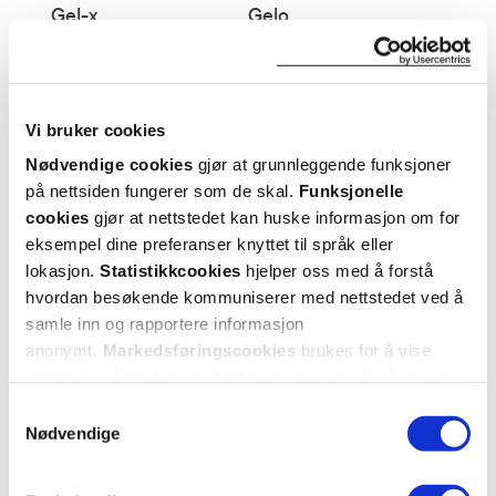
Gel-x
Gelo
Gem
Gerimax
Gerlasan
Gevita
Giduxa
Glitinum
Vi bruker cookies
Gloup
Glucogel
Nødvendige cookies
gjør at grunnleggende funksjoner
Glucosamin Orifarm
Gluten GO
på nettsiden fungerer som de skal.
Funksjonelle
Glycinello
Glöd Sophie Elise
cookies
gjør at nettstedet kan huske informasjon om for
eksempel dine preferanser knyttet til språk eller
Good For Me
Granberg
lokasjon.
Statistikkcookies
hjelper oss med å forstå
Granon
Granudacyn
hvordan besøkende kommuniserer med nettstedet ved å
Great Earth
Gum
samle inn og rapportere informasjon
anonymt.
Markedsføringscookies
brukes for å vise
annonser på tredjeparts nettsteder basert på informasjon
om dine besøk på vår nettside.
H
Samtykkevalg
Nødvendige