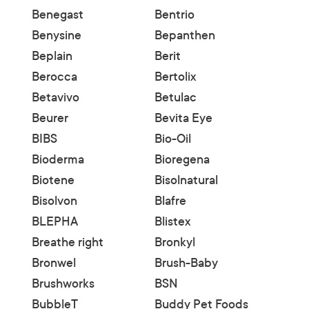
Benegast
Bentrio
Benysine
Bepanthen
Beplain
Berit
Berocca
Bertolix
Betavivo
Betulac
Beurer
Bevita Eye
BIBS
Bio-Oil
Bioderma
Bioregena
Biotene
Bisolnatural
Bisolvon
Blafre
BLEPHA
Blistex
Breathe right
Bronkyl
Bronwel
Brush-Baby
Brushworks
BSN
BubbleT
Buddy Pet Foods