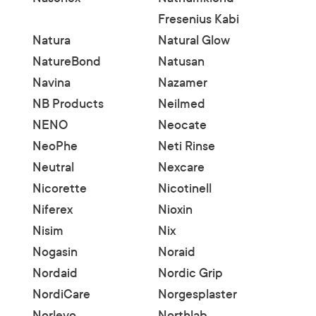
Fresenius Kabi
Natura
Natural Glow
NatureBond
Natusan
Navina
Nazamer
NB Products
Neilmed
NENO
Neocate
NeoPhe
Neti Rinse
Neutral
Nexcare
Nicorette
Nicotinell
Niferex
Nioxin
Nisim
Nix
Nogasin
Noraid
Nordaid
Nordic Grip
NordiCare
Norgesplaster
Norlevo
Northlab