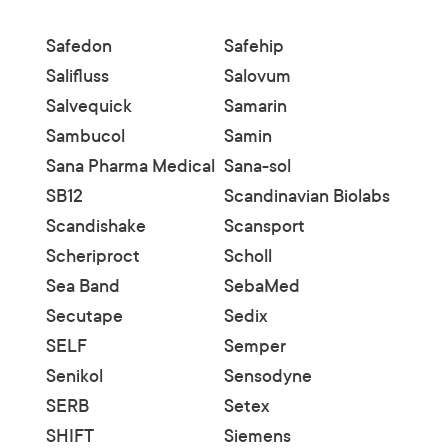
Safedon
Safehip
Salifluss
Salovum
Salvequick
Samarin
Sambucol
Samin
Sana Pharma Medical
Sana-sol
SB12
Scandinavian Biolabs
Scandishake
Scansport
Scheriproct
Scholl
Sea Band
SebaMed
Secutape
Sedix
SELF
Semper
Senikol
Sensodyne
SERB
Setex
SHIFT
Siemens