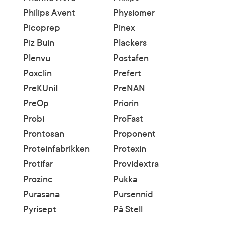
Philips Avent
Physiomer
Picoprep
Pinex
Piz Buin
Plackers
Plenvu
Postafen
Poxclin
Prefert
PreKUnil
PreNAN
PreOp
Priorin
Probi
ProFast
Prontosan
Proponent
Proteinfabrikken
Protexin
Protifar
Providextra
Prozinc
Pukka
Purasana
Pursennid
Pyrisept
På Stell