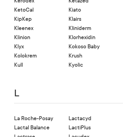
Kerodex
Ketazed
KetoCal
Kiato
KipKep
Klairs
Kleenex
Kliniderm
Klinion
Klorhexidin
Klyx
Kokoso Baby
Kolokrem
Krush
Kull
Kyolic
L
La Roche-Posay
Lactacyd
Lactal Balance
LactiPlus
Lactrase
Lacudex