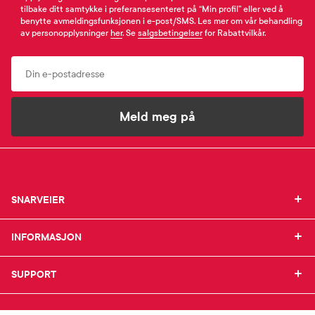
tilbake ditt samtykke i preferansesenteret på “Min profil” eller ved å
benytte avmeldingsfunksjonen i e-post/SMS. Les mer om vår behandling
av personopplysninger
her
. Se
salgsbetingelser
for Rabattvilkår.
Email
Meld meg på
SNARVEIER
SNARVEIER
INFORMASJON
Min profil
INFORMASJON
Mine favoritter
Mine bestillinger
SUPPORT
Om Farmasiet.no
SUPPORT
Mine resepter
Jobb hos oss
Resepthistorikk
Pressekontakt
Kontakt oss