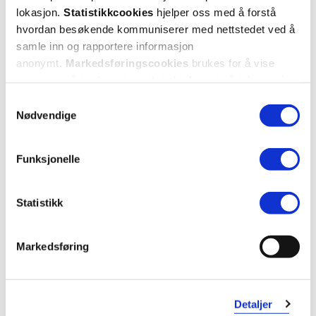
lokasjon.
Statistikkcookies
hjelper oss med å forstå
hvordan besøkende kommuniserer med nettstedet ved å
samle inn og rapportere informasjon
anonymt.
Markedsføringscookies
brukes for å vise
annonser på tredjeparts nettsteder basert på informasjon
om dine besøk på vår nettside.
Samtykkevalg
Nødvendige
Funksjonelle
Statistikk
Markedsføring
Detaljer