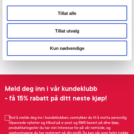
Tillat alle
Tillat utvalg
Kun nødvendige
Meld deg inn i vår kundeklubb
- få 15% rabatt på ditt neste kjøp!
Ved å melde deg inn i kundeklubben, samtykker du til å motta personlig
tilpassede nyheter og tilbud på e-post og SMS basert på dine kjøp,
produktkategorier du har vist interesse for på vår nettside, og
opplysningene du har registrert på din profil. Du kan når som helst trekke