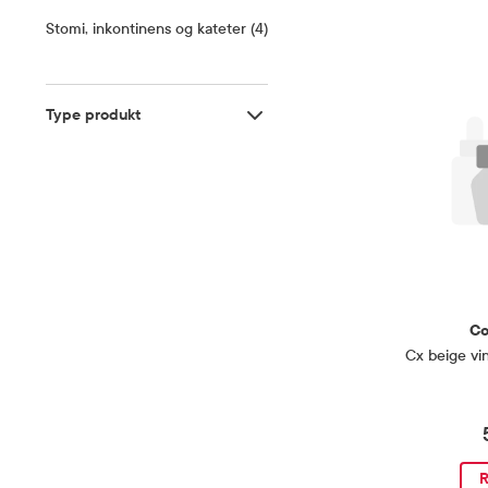
Stomi, inkontinens og kateter (4)
OPP TIL PRODUKTER
Stomi, inkontinens og kateter (4)
Stomiutstyr
(
4
)
Type produkt
Type produkt
Type produkt
Stomipose
(
4
)
Produkter
Co
Cx beige vi
R