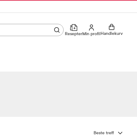
Utfør søk
Min profil
Handlekurv
Resepter
Min profil
Kjøp reseptvare
Logg inn
Min profil
Reseptoversikt
Mine favoritter
Resepthistorikk
Mine bestillinger
Meldinger fra farmasøyten
Kundeservice
33 74 03 24
Sorter etter