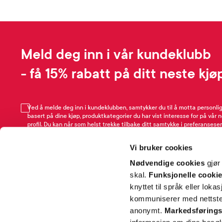
Meld deg inn i vår kundeklubb
- få 15% rabatt på ditt neste kjø
Ved å melde deg inn i kundeklubben, samtykker du til å motta personli
basert på dine kjøp, produktkategorier du har vist interesse for på vår 
profil. Du kan når som helst trekke tilbake ditt samtykke i preferansesen
avmeldingsfunksjonen i e-post/SMS. Les mer om vår behandling av pe
Rabattvilkår.
Vi bruker cookies
Email
Nødvendige cookies
gjør
skal.
Funksjonelle cooki
knyttet til språk eller loka
kommuniserer med nettsted
anonymt.
Markedsførings