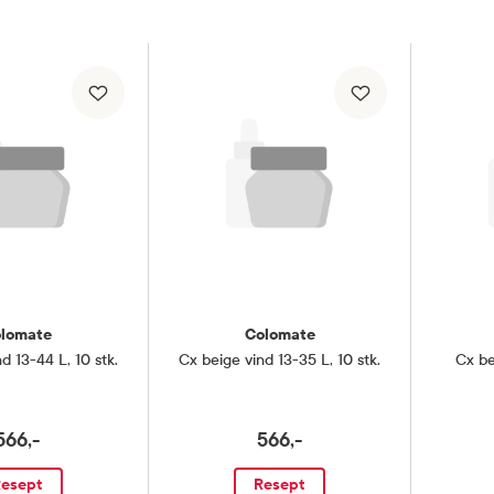
lomate
Colomate
nd 13-44 L
,
10 stk.
Cx beige vind 13-35 L
,
10 stk.
Cx b
566,-
566,-
esept
Resept