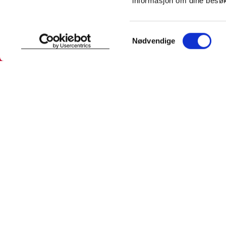
informasjon om dine besøk
SNARVEIER
INFORMASJ
Samtykkevalg
Nødvendige
Min profil
Om Farmas
Mine favoritter
Jobb hos 
Mine bestillinger
Pressekon
Mine resepter
Pasientfor
Resepthistorikk
Sikkerhet
Meldinger fra farmasøyten
Personopp
Se innstill