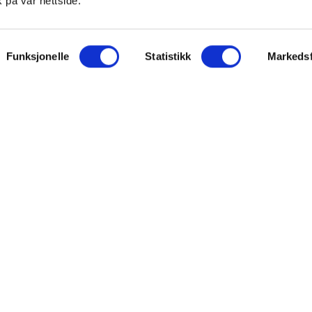
 på vår nettside.
ON
SUPPORT
Funksjonelle
Statistikk
Markedsf
iet.no
Kontakt oss
oss
Frakt og levering
takt
Betalingsmåter
eninger
Bestille reseptvarer
 & personvern
Råd fra apoteket
lysninger
Reklamasjon og angrerett
inger for cookies
Personvern og sikkerhet
Personopplysninger
Salgsbetingelser
FARMASIET ©2026