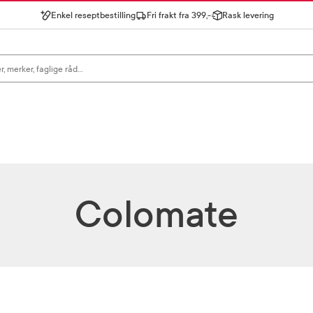
Enkel reseptbestilling
Fri frakt fra 399,-
Rask levering
gn for å se forslag, eller trykk søk.
Colomate