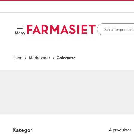
HANDLEKURVEN
IL INNHOLD
Søk i apotek
Åpne
Meny
Skriv inn minst ett te
Hjem
Merkevarer
Colomate
Filter
Kategori
4
produkter