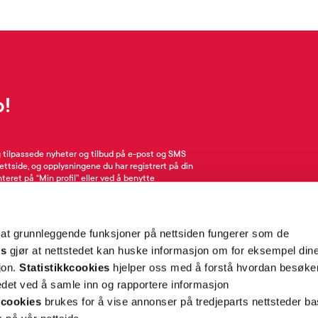
p!
g tilpassede nyheter og tilbud på e-post og SMS
nettside, og opplysningene du har registrert på din
teret på “Min profil” eller ved å benytte
rsonopplysninger
her
. Se
salgsbetingelser
for
 at grunnleggende funksjoner på nettsiden fungerer som de
Meld meg på
es
gjør at nettstedet kan huske informasjon om for eksempel din
sjon.
Statistikkcookies
hjelper oss med å forstå hvordan besøk
et ved å samle inn og rapportere informasjon
cookies
brukes for å vise annonser på tredjeparts nettsteder ba