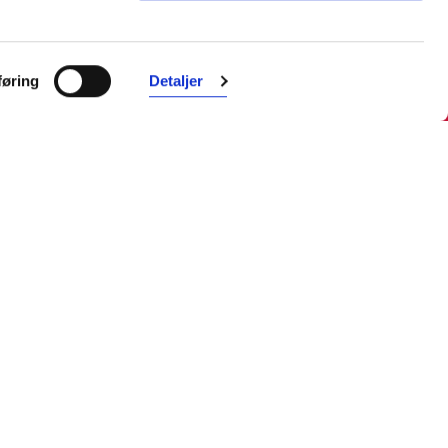
Farmasiet er Norges ledende
nettapotek. Med tusenvis av
øring
Detaljer
produkter i vårt sortiment og et team
med farmasøyter, kan vi hjelpe og
veilede deg trygt og raskt med dine
behov. I kontakt med våre
farmasøyter kan du være anonym.
Følg oss
Facebook
Instagram
LinkedIn
TikTok