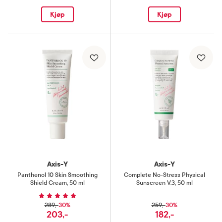
Kjøp
Kjøp
Axis-Y
Axis-Y
Panthenol 10 Skin Smoothing
Complete No-Stress Physical
Shield Cream
,
50 ml
Sunscreen V.3
,
50 ml
30%
30%
289,-
259,-
203,-
182,-