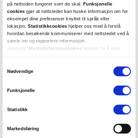
på nettsiden fungerer som de skal.
Funksjonelle
Kjøp
Kjøp
cookies
gjør at nettstedet kan huske informasjon om for
eksempel dine preferanser knyttet til språk eller
lokasjon.
Statistikkcookies
hjelper oss med å forstå
hvordan besøkende kommuniserer med nettstedet ved å
samle inn og rapportere informasjon
anonymt.
Markedsføringscookies
brukes for å vise
annonser på tredjeparts nettsteder basert på informasjon
om dine besøk på vår nettside.
Samtykkevalg
Nødvendige
Funksjonelle
Axis-Y
Axis-Y
Sunday Morning Refreshing
Spot the Difference Blemish
Statistikk
Cleansing Foam
,
120 ml
Treatment
,
15 ml
30%
30%
219,-
239,-
Markedsføring
154,-
168,-