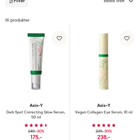
Filter
Sorter etter
Filter
16
produkter
Axis-Y
Axis-Y
Dark Spot Correcting Glow Serum
,
Vegan Collagen Eye Serum
,
10 ml
50 ml
30%
30%
249,-
339,-
175,-
238,-