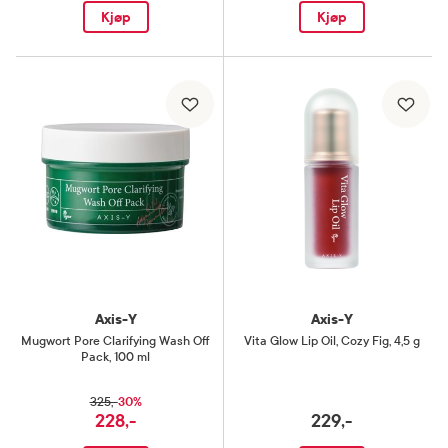
Kjøp
Kjøp
Axis-Y
Axis-Y
Mugwort Pore Clarifying Wash Off
Vita Glow Lip Oil
,
Cozy Fig, 4,5 g
Pack
,
100 ml
30%
325,-
228,-
229,-