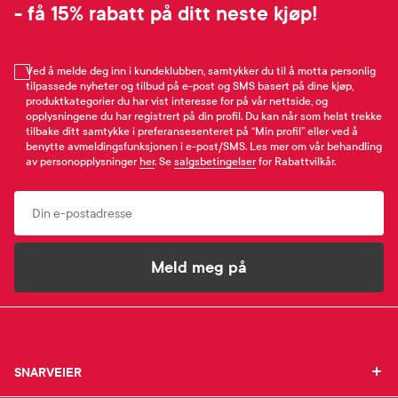
- få 15% rabatt på ditt neste kjøp!
Ved å melde deg inn i kundeklubben, samtykker du til å motta personlig
tilpassede nyheter og tilbud på e-post og SMS basert på dine kjøp,
produktkategorier du har vist interesse for på vår nettside, og
opplysningene du har registrert på din profil. Du kan når som helst trekke
tilbake ditt samtykke i preferansesenteret på “Min profil” eller ved å
benytte avmeldingsfunksjonen i e-post/SMS. Les mer om vår behandling
av personopplysninger
her
. Se
salgsbetingelser
for Rabattvilkår.
Email
Meld meg på
SNARVEIER
SNARVEIER