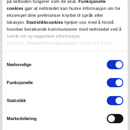
på nettsiden fungerer som de skal.
Funksjonelle
cookies
gjør at nettstedet kan huske informasjon om for
eksempel dine preferanser knyttet til språk eller
lokasjon.
Statistikkcookies
hjelper oss med å forstå
hvordan besøkende kommuniserer med nettstedet ved å
samle inn og rapportere informasjon
anonymt.
Markedsføringscookies
brukes for å vise
annonser på tredjeparts nettsteder basert på informasjon
om dine besøk på vår nettside.
Samtykkevalg
Nødvendige
Funksjonelle
Statistikk
Markedsføring