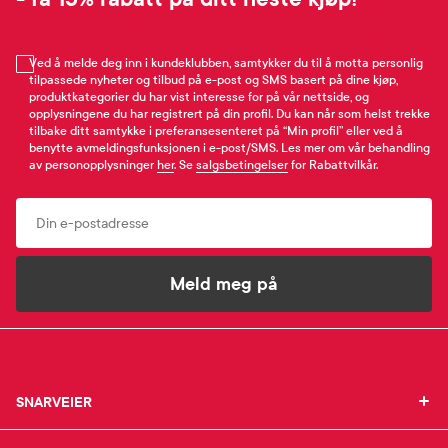
Ved å melde deg inn i kundeklubben, samtykker du til å motta personlig
tilpassede nyheter og tilbud på e-post og SMS basert på dine kjøp,
produktkategorier du har vist interesse for på vår nettside, og
opplysningene du har registrert på din profil. Du kan når som helst trekke
tilbake ditt samtykke i preferansesenteret på “Min profil” eller ved å
benytte avmeldingsfunksjonen i e-post/SMS. Les mer om vår behandling
av personopplysninger
her
. Se
salgsbetingelser
for Rabattvilkår.
Email
Meld meg på
SNARVEIER
SNARVEIER
INFORMASJON
Min profil