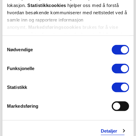
lokasjon.
Statistikkcookies
hjelper oss med å forstå
hvordan besøkende kommuniserer med nettstedet ved å
samle inn og rapportere informasjon
anonymt.
Markedsføringscookies
brukes for å vise
annonser på tredjeparts nettsteder basert på informasjon
om dine besøk på vår nettside.
Samtykkevalg
Nødvendige
Funksjonelle
Statistikk
Markedsføring
Detaljer