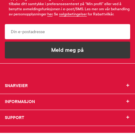
tilbake ditt samtykke i preferansesenteret på “Min profil” eller ved å
benytte avmeldingsfunksjonen i e-post/SMS. Les mer om vår behandling
av personopplysninger
her
. Se
salgsbetingelser
for Rabattvilkår.
Email
Meld meg på
SNARVEIER
SNARVEIER
INFORMASJON
Min profil
INFORMASJON
Mine favoritter
Mine bestillinger
SUPPORT
Om Farmasiet.no
SUPPORT
Mine resepter
Jobb hos oss
Resepthistorikk
Pressekontakt
Kontakt oss