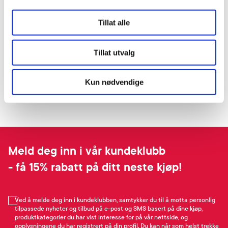
Tillat alle
Tillat utvalg
Kun nødvendige
Meld deg inn i vår kundeklubb
- få 15% rabatt på ditt neste kjøp!
Ved å melde deg inn i kundeklubben, samtykker du til å motta personlig
tilpassede nyheter og tilbud på e-post og SMS basert på dine kjøp,
produktkategorier du har vist interesse for på vår nettside, og
opplysningene du har registrert på din profil. Du kan når som helst trekke