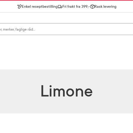
Enkel reseptbestilling
Fri frakt fra 399,-
Rask levering
gn for å se forslag, eller trykk søk.
Limone