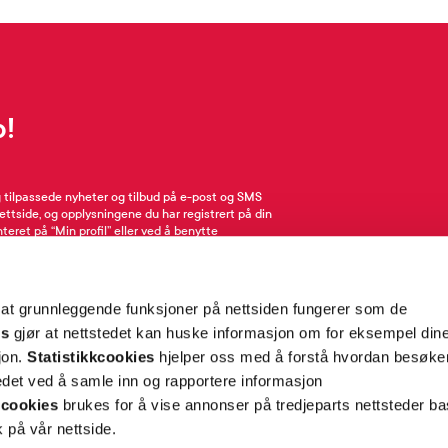
p!
g tilpassede nyheter og tilbud på e-post og SMS
nettside, og opplysningene du har registrert på din
teret på “Min profil” eller ved å benytte
rsonopplysninger
her
. Se
salgsbetingelser
for
 at grunnleggende funksjoner på nettsiden fungerer som de
Meld meg på
es
gjør at nettstedet kan huske informasjon om for eksempel din
sjon.
Statistikkcookies
hjelper oss med å forstå hvordan besøk
et ved å samle inn og rapportere informasjon
cookies
brukes for å vise annonser på tredjeparts nettsteder ba
 på vår nettside.