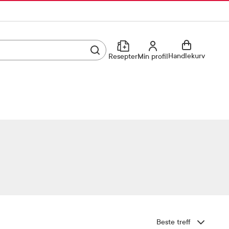
Utfør søk
Min profil
Handlekurv
Resepter
Min profil
Kjøp reseptvare
Logg inn
Min profil
Reseptoversikt
Mine favoritter
Resepthistorikk
Mine bestillinger
Meldinger fra farmasøyten
Kundeservice
33 74 03 24
Sorter etter