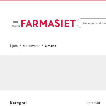
HANDLEKURVEN
IL INNHOLD
Søk i apotek
Åpne
Meny
Skriv inn minst ett te
Hjem
Merkevarer
Limone
Filter
Kategori
1
produkt