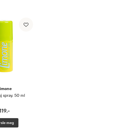
imone
j spray
,
50 ml
119,-
rsle meg