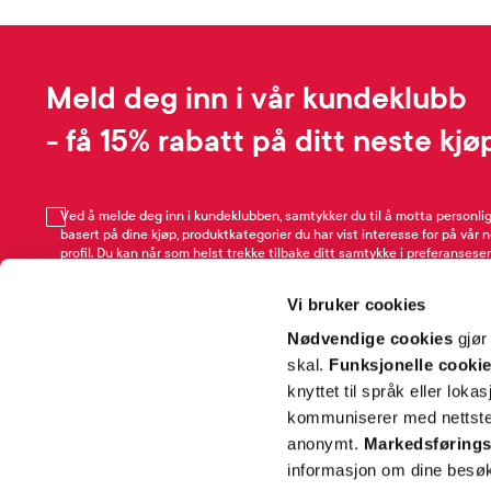
Meld deg inn i vår kundeklubb
- få 15% rabatt på ditt neste kjø
Ved å melde deg inn i kundeklubben, samtykker du til å motta personli
basert på dine kjøp, produktkategorier du har vist interesse for på vår 
profil. Du kan når som helst trekke tilbake ditt samtykke i preferansesen
avmeldingsfunksjonen i e-post/SMS. Les mer om vår behandling av pe
Rabattvilkår.
Vi bruker cookies
Email
Nødvendige cookies
gjør
skal.
Funksjonelle cooki
knyttet til språk eller loka
kommuniserer med nettsted
anonymt.
Markedsførings
informasjon om dine besøk