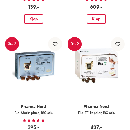
139,-
609,-
Kjøp
Kjøp
3
2
3
2
for
for
Pharma Nord
Pharma Nord
Bio-Marin pluss
,
180 stk.
Bio-T™ kapsler
,
180 stk.
395,-
437,-