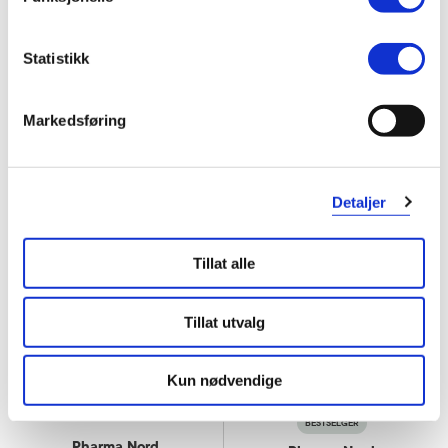
Pharma Nord
Pharma Nord
Q10 Green Bio-Qinon 100 mg
,
Evelle tabletter
,
180 stk.
60 stk.
Statistikk
459,-
999,-
Markedsføring
Kjøp
Varsle meg
Detaljer
3
2
3
2
for
for
Tillat alle
Tillat utvalg
Kun nødvendige
BESTSELGER
Pharma Nord