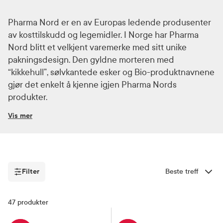
Pharma Nord er en av Europas ledende produsenter
av kosttilskudd og legemidler. I Norge har Pharma
Nord blitt et velkjent varemerke med sitt unike
pakningsdesign. Den gyldne morteren med
“kikkehull”, sølvkantede esker og Bio-produktnavnene
gjør det enkelt å kjenne igjen Pharma Nords
produkter.
Vis mer
Et sunt og variert kosthold sørger for å gi kroppen
viktige vitaminer og mineraler. I løpet av livet kan det
være behov for å supplere med et kosttilskudd for å
sikre opptak av alle de nødvendige næringsstoffene
Filter
Sorter etter
som kroppen har behov for. Multivitamin fra Pharma
Nord kommer i tablettform og er med på å styrke og
Filter
47
produkter
opprettholde immunforsvaret.