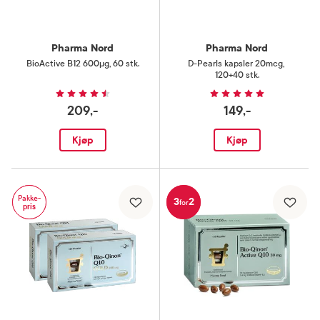
Pharma Nord
Pharma Nord
BioActive B12 600µg
,
60 stk.
D-Pearls kapsler 20mcg
,
120+40 stk.
209,-
149,-
Kjøp
Kjøp
Pakke-
3
2
for
pris