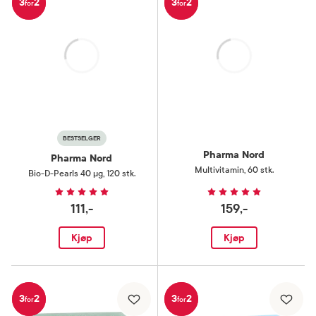
3
2
3
2
for
for
Laster
Laster
BESTSELGER
Pharma Nord
Pharma Nord
Multivitamin
,
60 stk.
Bio-D-Pearls 40 µg
,
120 stk.
111,-
159,-
Kjøp
Kjøp
3
2
3
2
for
for