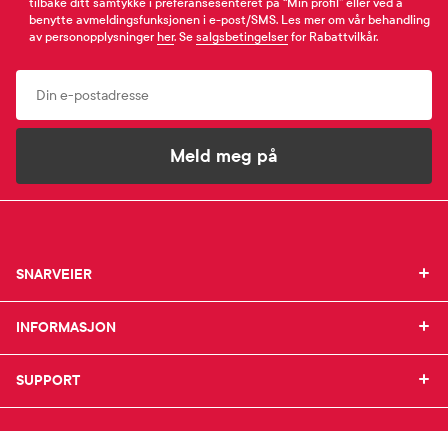
tilbake ditt samtykke i preferansesenteret på “Min profil” eller ved å
benytte avmeldingsfunksjonen i e-post/SMS. Les mer om vår behandling
av personopplysninger
her
. Se
salgsbetingelser
for Rabattvilkår.
Email
Meld meg på
SNARVEIER
SNARVEIER
INFORMASJON
Min profil
INFORMASJON
Mine favoritter
Mine bestillinger
SUPPORT
Om Farmasiet.no
SUPPORT
Mine resepter
Jobb hos oss
Resepthistorikk
Pressekontakt
Kontakt oss
Meldinger fra farmasøyten
Pasientforeninger
Frakt og levering