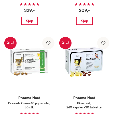
329,-
209,-
Kjøp
Kjøp
3
2
3
2
for
for
Pharma Nord
Pharma Nord
D-Pearls Green 40 µg kapsler
,
Bio-sport
,
80 stk.
240 kapsler +30 tabletter