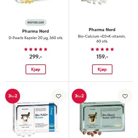
BESTSELGER
Pharma Nord
Pharma Nord
Bio-Calcium +D3+K-vitamin
,
D-Pearls Kapsler 20 µg
,
360 stk.
60 stk.
299,-
159,-
Kjøp
Kjøp
3
2
3
2
for
for