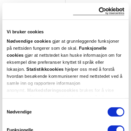
Pharma Nord
Pharma Nord
Bio-Rødris Naturell
,
60 stk.
Bio-Melatonin Kompleks 1 mg
,
30 stk.
Vi bruker cookies
119,-
104,-
Nødvendige cookies
gjør at grunnleggende funksjoner
Kjøp
Kjøp
på nettsiden fungerer som de skal.
Funksjonelle
cookies
gjør at nettstedet kan huske informasjon om for
eksempel dine preferanser knyttet til språk eller
lokasjon.
Statistikkcookies
hjelper oss med å forstå
3
2
3
2
for
for
hvordan besøkende kommuniserer med nettstedet ved å
samle inn og rapportere informasjon
anonymt.
Markedsføringscookies
brukes for å vise
annonser på tredjeparts nettsteder basert på informasjon
om dine besøk på vår nettside.
Samtykkevalg
Nødvendige
Funksjonelle