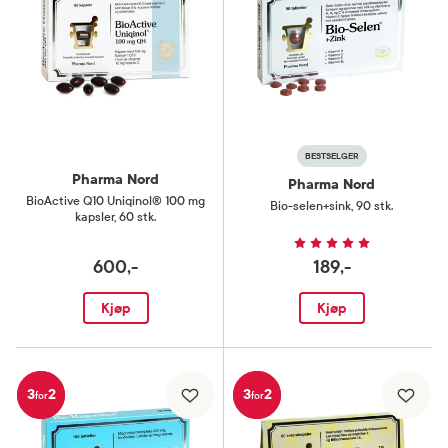
BESTSELGER
Pharma Nord
Pharma Nord
BioActive Q10 Uniqinol® 100 mg
Bio-selen+sink
,
90 stk.
kapsler
,
60 stk.
600,-
189,-
Kjøp
Kjøp
3
2
3
2
for
for