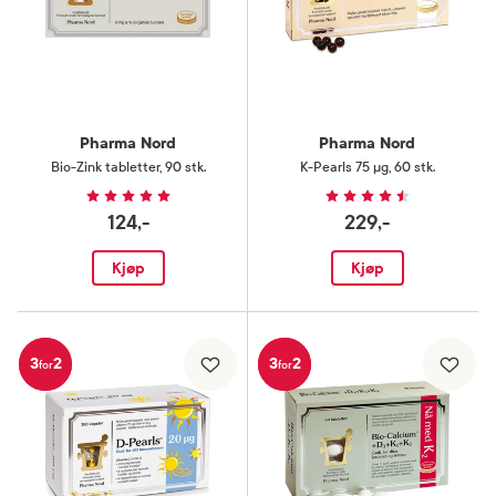
Pharma Nord
Pharma Nord
Bio-Zink tabletter
,
90 stk.
K-Pearls 75 µg
,
60 stk.
124,-
229,-
Kjøp
Kjøp
3
2
3
2
for
for