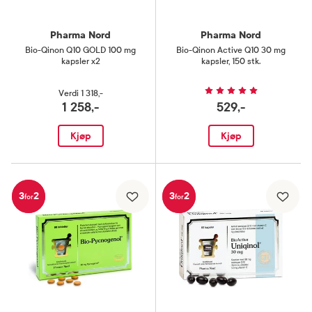
Pharma Nord
Pharma Nord
Bio-Qinon Q10 GOLD 100 mg
Bio-Qinon Active Q10 30 mg
kapsler x2
kapsler
,
150 stk.
Verdi
1 318,-
1 258,-
529,-
Kjøp
Kjøp
3
2
3
2
for
for