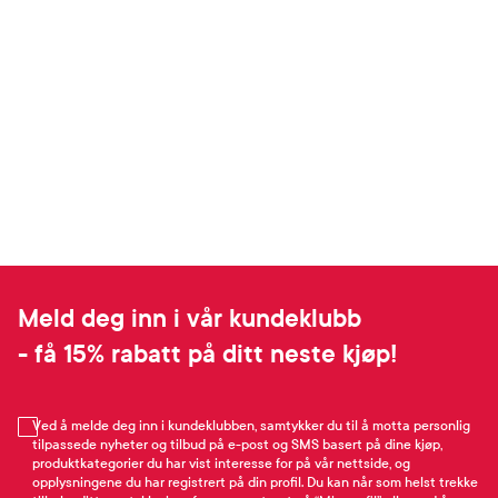
Meld deg inn i vår kundeklubb
- få 15% rabatt på ditt neste kjøp!
Ved å melde deg inn i kundeklubben, samtykker du til å motta personlig
tilpassede nyheter og tilbud på e-post og SMS basert på dine kjøp,
produktkategorier du har vist interesse for på vår nettside, og
opplysningene du har registrert på din profil. Du kan når som helst trekke