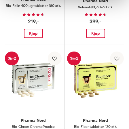
Pharma Nord
Bio-Folin 400 µg tabletter
,
180 stk.
SelenoQ10
,
60+60 stk.
219,-
399,-
Kjøp
Kjøp
3
2
3
2
for
for
Pharma Nord
Pharma Nord
Bio-Chrom ChromoPrecise
Bio-Fiber tabletter
,
120 stk.