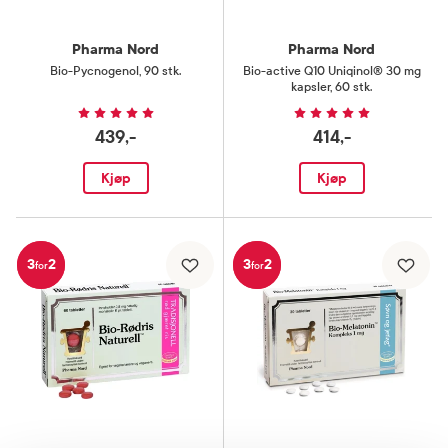
Pharma Nord
Pharma Nord
Bio-Pycnogenol
,
90 stk.
Bio-active Q10 Uniqinol® 30 mg
kapsler
,
60 stk.
439,-
414,-
Kjøp
Kjøp
3
2
3
2
for
for