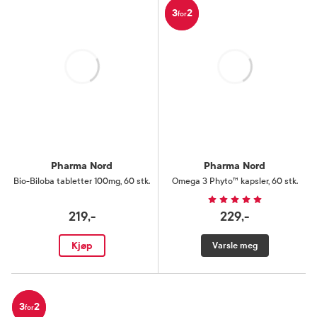
3
2
for
Laster
Laster
Pharma Nord
Pharma Nord
Bio-Biloba tabletter 100mg
,
60 stk.
Omega 3 Phyto™ kapsler
,
60 stk.
219,-
229,-
Kjøp
Varsle meg
3
2
for