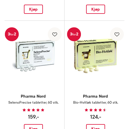
Kjøp
Kjøp
3
2
3
2
for
for
Pharma Nord
Pharma Nord
SelenoPrecise tabletter
,
60 stk.
Bio-Hvitløk tabletter
,
60 stk.
159,-
124,-
Kjøp
Kjøp