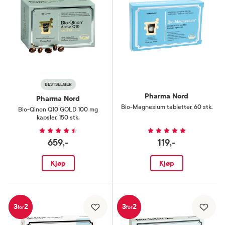
BESTSELGER
Pharma Nord
Pharma Nord
Bio-Magnesium tabletter
,
60 stk.
Bio-Qinon Q10 GOLD 100 mg
kapsler
,
150 stk.
659,-
119,-
Kjøp
Kjøp
3
2
3
2
for
for