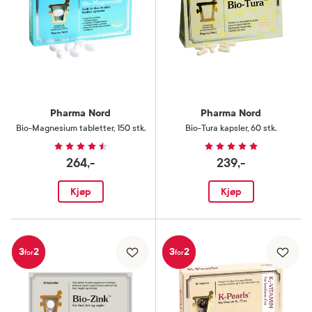
Pharma Nord
Pharma Nord
Bio-Magnesium tabletter
,
150 stk.
Bio-Tura kapsler
,
60 stk.
264,-
239,-
Kjøp
Kjøp
3
2
3
2
for
for