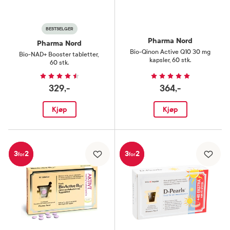
BESTSELGER
Pharma Nord
Pharma Nord
Bio-Qinon Active Q10 30 mg
Bio-NAD+ Booster tabletter
,
kapsler
,
60 stk.
60 stk.
329,-
364,-
Kjøp
Kjøp
3
2
3
2
for
for