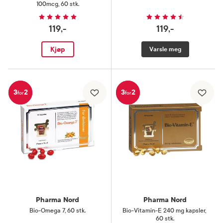
100mcg
,
60 stk.
119,-
119,-
Kjøp
Varsle meg
3
2
3
2
for
for
Pharma Nord
Pharma Nord
Bio-Omega 7
,
60 stk.
Bio-Vitamin-E 240 mg kapsler
,
60 stk.