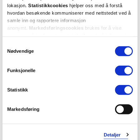
lokasjon.
Statistikkcookies
hjelper oss med å forstå
hvordan besøkende kommuniserer med nettstedet ved å
samle inn og rapportere informasjon
anonymt.
Markedsføringscookies
brukes for å vise
annonser på tredjeparts nettsteder basert på informasjon
om dine besøk på vår nettside.
Samtykkevalg
Nødvendige
Funksjonelle
Statistikk
Markedsføring
Detaljer