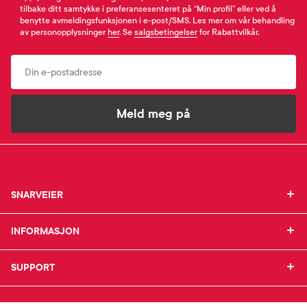
tilbake ditt samtykke i preferansesenteret på “Min profil” eller ved å
benytte avmeldingsfunksjonen i e-post/SMS. Les mer om vår behandling
av personopplysninger
her
. Se
salgsbetingelser
for Rabattvilkår.
Email
Meld meg på
SNARVEIER
SNARVEIER
INFORMASJON
Min profil
INFORMASJON
Mine favoritter
Mine bestillinger
SUPPORT
Om Farmasiet.no
SUPPORT
Mine resepter
Jobb hos oss
Resepthistorikk
Pressekontakt
Kontakt oss