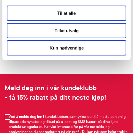
Tillat alle
Tillat utvalg
Kun nødvendige
Meld deg inn i vår kundeklubb
- få 15% rabatt på ditt neste kjøp!
Ved å melde deg inn i kundeklubben, samtykker du til å motta personlig
tilpassede nyheter og tilbud på e-post og SMS basert på dine kjøp,
produktkategorier du har vist interesse for på vår nettside, og
opplysningene du har registrert på din profil. Du kan når som helst trekke