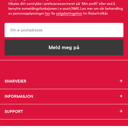
tilbake ditt samtykke i preferansesenteret på “Min profil” eller ved å
benytte avmeldingsfunksjonen i e-post/SMS. Les mer om vår behandling
av personopplysninger
her
. Se
salgsbetingelser
for Rabattvilkår.
Email
Meld meg på
SNARVEIER
SNARVEIER
INFORMASJON
Min profil
INFORMASJON
Mine favoritter
Mine bestillinger
SUPPORT
Om Farmasiet.no
SUPPORT
Mine resepter
Jobb hos oss
Resepthistorikk
Pressekontakt
Kontakt oss