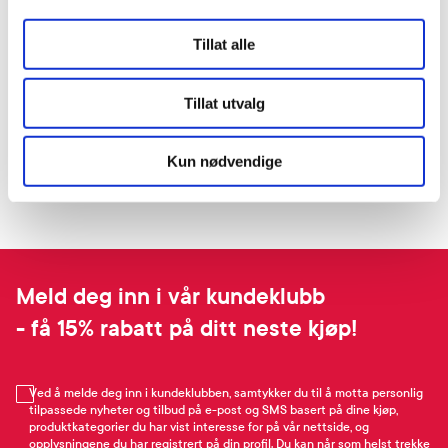
Tillat alle
Tillat utvalg
Kun nødvendige
Meld deg inn i vår kundeklubb
- få 15% rabatt på ditt neste kjøp!
Ved å melde deg inn i kundeklubben, samtykker du til å motta personlig
tilpassede nyheter og tilbud på e-post og SMS basert på dine kjøp,
produktkategorier du har vist interesse for på vår nettside, og
opplysningene du har registrert på din profil. Du kan når som helst trekke