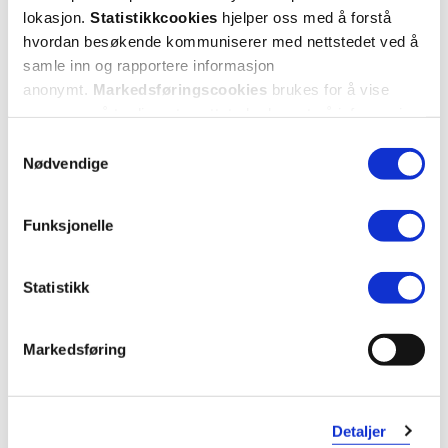
lokasjon.
Statistikkcookies
hjelper oss med å forstå
hvordan besøkende kommuniserer med nettstedet ved å
samle inn og rapportere informasjon
anonymt.
Markedsføringscookies
brukes for å vise
annonser på tredjeparts nettsteder basert på informasjon
om dine besøk på vår nettside.
Samtykkevalg
Nødvendige
Funksjonelle
Statistikk
Markedsføring
Detaljer