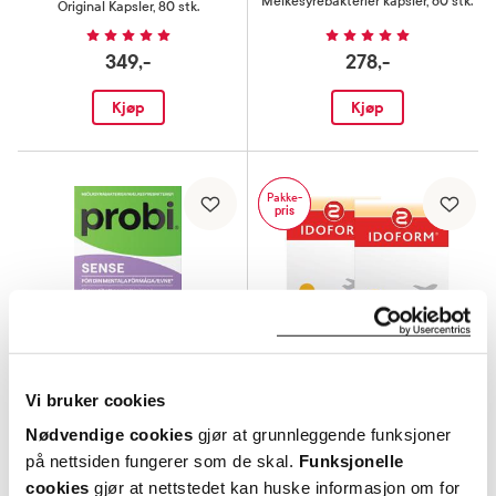
Melkesyrebakterier kapsler
,
60 stk.
Original Kapsler
,
80 stk.
349,-
278,-
Kjøp
Kjøp
Pakke-
pris
Vi bruker cookies
Nødvendige cookies
gjør at grunnleggende funksjoner
Probi
Idoform
på nettsiden fungerer som de skal.
Funksjonelle
Sense kapsler
,
30 stk.
Travel Tyggetabletter x2
cookies
gjør at nettstedet kan huske informasjon om for