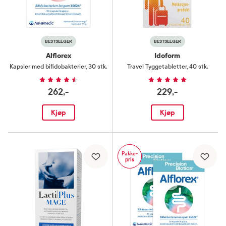
BESTSELGER
BESTSELGER
Alflorex
Idoform
Kapsler med bifidobakterier
,
30 stk.
Travel Tyggetabletter
,
40 stk.
262,-
229,-
Kjøp
Kjøp
Pakke-
pris