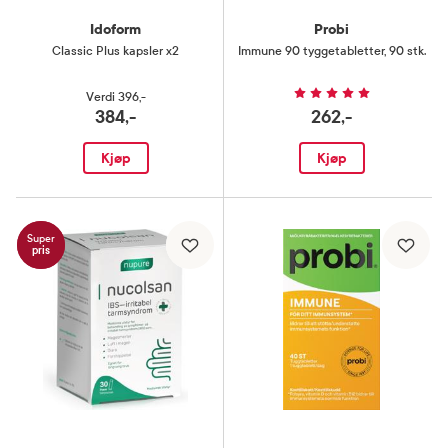
Idoform
Probi
Classic Plus kapsler x2
Immune 90 tyggetabletter
,
90 stk.
Verdi
396,-
384,-
262,-
Kjøp
Kjøp
Super
pris