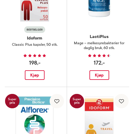
BESTSELGER
LactiPlus
Idoform
Mage – melkesyrebakterier for
Classic Plus kapsler
,
50 stk.
daglig bruk
,
60 stk.
198,-
172,-
Kjøp
Kjøp
Super
Super
pris
pris