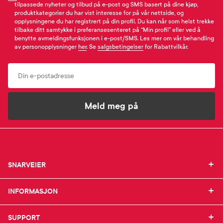
tilpassede nyheter og tilbud på e-post og SMS basert på dine kjøp,
produktkategorier du har vist interesse for på vår nettside, og
opplysningene du har registrert på din profil. Du kan når som helst trekke
tilbake ditt samtykke i preferansesenteret på “Min profil” eller ved å
benytte avmeldingsfunksjonen i e-post/SMS. Les mer om vår behandling
av personopplysninger
her
. Se
salgsbetingelser
for Rabattvilkår.
Email
Meld meg på
SNARVEIER
SNARVEIER
INFORMASJON
Min profil
INFORMASJON
Mine favoritter
Mine bestillinger
SUPPORT
Om Farmasiet.no
SUPPORT
Mine resepter
Jobb hos oss