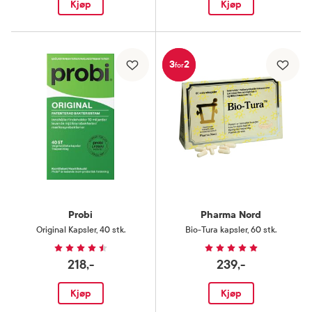
Kjøp
Kjøp
3
2
for
Probi
Pharma Nord
Original Kapsler
,
40 stk.
Bio-Tura kapsler
,
60 stk.
218,-
239,-
Kjøp
Kjøp