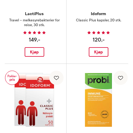
LactiPlus
Idoform
Travel – melkesyrebakterier for
Classic Plus kapsler
,
20 stk.
reise
,
30 stk.
149,-
120,-
Kjøp
Kjøp
Pakke-
pris