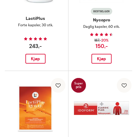
BESTSELGER
LactiPlus
Nycopro
Forte kapsler
,
30 stk.
Daglig kapsler
,
60 stk.
20%
187,-
243,-
150,-
Kjøp
Kjøp
Super
pris