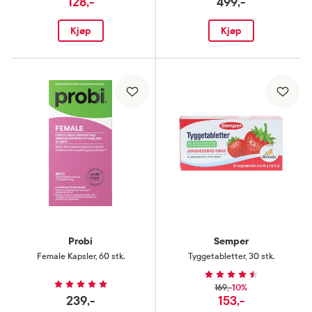
128,-
499,-
Kjøp
Kjøp
Probi
Semper
Female Kapsler
,
60 stk.
Tyggetabletter
,
30 stk.
10%
169,-
239,-
153,-