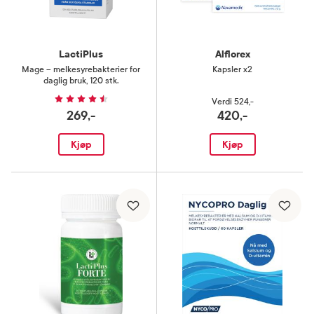
LactiPlus
Alflorex
Mage – melkesyrebakterier for
Kapsler x2
daglig bruk
,
120 stk.
Verdi
524,-
269,-
420,-
Kjøp
Kjøp