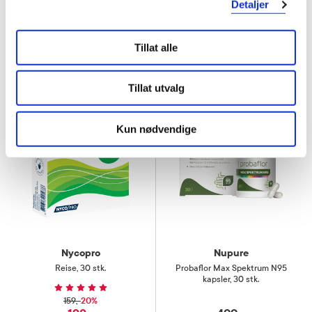
10%
209,-
Detaljer
189,-
198,-
Kjøp
Kjøp
Tillat alle
Tillat utvalg
Kun nødvendige
Nycopro
Nupure
Reise
,
30 stk.
Probaflor Max Spektrum N95
kapsler
,
30 stk.
20%
159,-