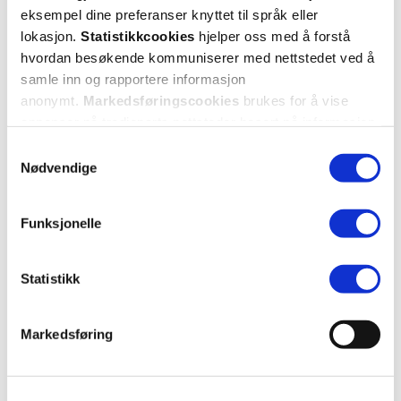
eksempel dine preferanser knyttet til språk eller
Verdi
458,-
218,-
391,-
lokasjon.
Statistikkcookies
hjelper oss med å forstå
hvordan besøkende kommuniserer med nettstedet ved å
Kjøp
Kjøp
samle inn og rapportere informasjon
anonymt.
Markedsføringscookies
brukes for å vise
annonser på tredjeparts nettsteder basert på informasjon
om dine besøk på vår nettside.
Samtykkevalg
Nødvendige
Funksjonelle
Statistikk
Markedsføring
Semper
Probi
Dråper
,
10 ml
Active Kapsler
,
30 stk.