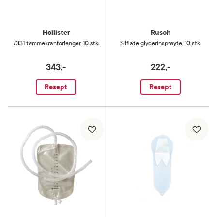
Hollister
Rusch
7331 tømmekranforlenger
,
10 stk.
Silflate glycerinsprøyte
,
10 stk.
343,-
222,-
Resept
Resept