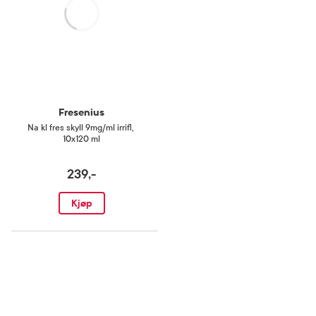
Fresenius
Na kl fres skyll 9mg/ml irrifl
,
10x120 ml
239,-
Kjøp