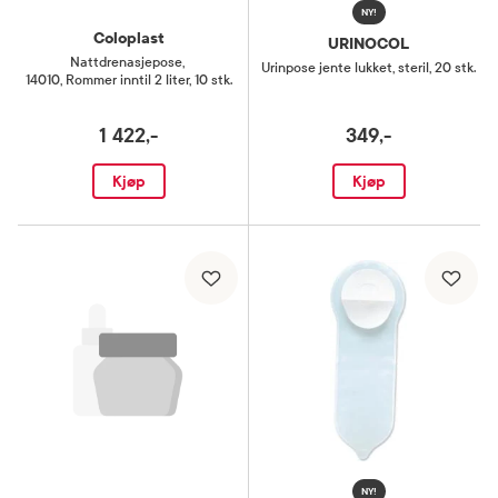
NY!
Coloplast
URINOCOL
Nattdrenasjepose
,
Urinpose jente lukket, steril
,
20 stk.
14010, Rommer inntil 2 liter, 10 stk.
1 422,-
349,-
Kjøp
Kjøp
NY!