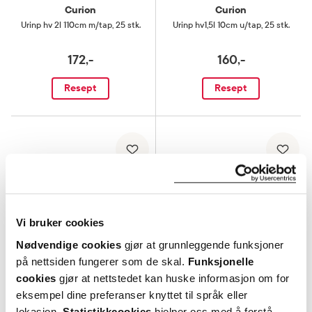
Curion
Curion
Urinp hv 2l 110cm m/tap
,
25 stk.
Urinp hv1,5l 10cm u/tap
,
25 stk.
172,-
160,-
Resept
Resept
Vi bruker cookies
Nødvendige cookies
gjør at grunnleggende funksjoner
på nettsiden fungerer som de skal.
Funksjonelle
cookies
gjør at nettstedet kan huske informasjon om for
eksempel dine preferanser knyttet til språk eller
Hollister
Curion
lokasjon.
Statistikkcookies
hjelper oss med å forstå