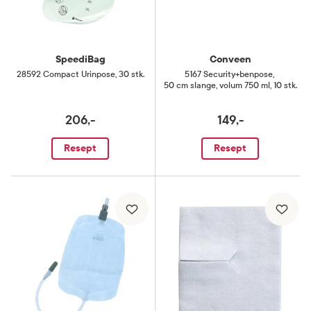
SpeediBag
Conveen
28592 Compact Urinpose
,
30 stk.
5167 Security+benpose
,
50 cm slange, volum 750 ml, 10 stk.
206,-
149,-
Resept
Resept