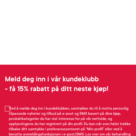
Meld deg inn i vår kundeklubb
- få 15% rabatt på ditt neste kjøp!
Ved å melde deg inn i kundeklubben, samtykker du til å motta personlig
tilpassede nyheter og tilbud på e-post og SMS basert på dine kjøp,
produktkategorier du har vist interesse for på vår nettside, og
opplysningene du har registrert på din profil. Du kan når som helst trekke
tilbake ditt samtykke i preferansesenteret på “Min profil” eller ved å
benytte avmeldingsfunksjonen i e-post/SMS. Les mer om vår behandling