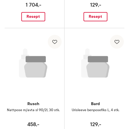
1 704,-
129,-
Resept
Resept
Rusch
Bard
Nattpose m/avta sl 90/2l
,
30 stk.
Urisleeve benposefiks L
,
4 stk.
458,-
129,-