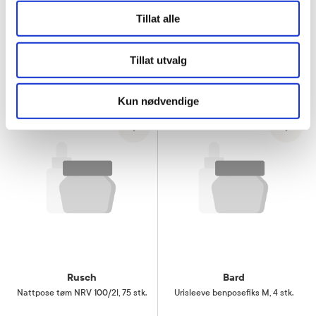
Tillat alle
40%
160,-
449,-
96,-
Tillat utvalg
Resept
Kjøp
Kun nødvendige
Rusch
Bard
Nattpose tøm NRV 100/2l
,
75 stk.
Urisleeve benposefiks M
,
4 stk.