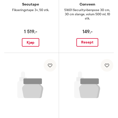
Secutape
Conveen
Fikseringstape 3+
,
50 stk.
51601 Security+benpose 30 cm
,
30 cm slange, volum 500 ml, 10
stk.
1 519,-
149,-
Resept
Kjøp