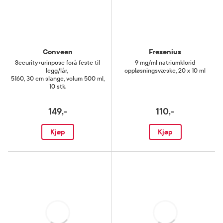
Conveen
Fresenius
Security+urinpose forå feste til
9 mg/ml natriumklorid
legg/lår
,
oppløsningsvæske
,
20 x 10 ml
5160, 30 cm slange, volum 500 ml,
10 stk.
149,-
110,-
Kjøp
Kjøp
Laster
Laster