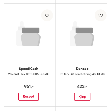
SpeediCath
Dansac
289360 Flex Set CH16
,
30 stk.
Tre 072-48 seal tetning 48
,
10 stk.
961,-
423,-
Resept
Kjøp