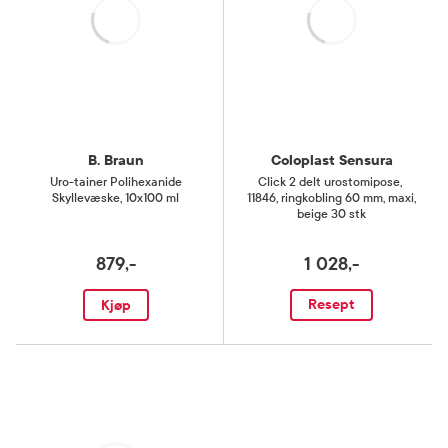
B. Braun
Coloplast Sensura
Uro-tainer Polihexanide
Click 2 delt urostomipose
,
Skyllevæske
,
10x100 ml
11846, ringkobling 60 mm, maxi,
beige 30 stk
879,-
1 028,-
Resept
Kjøp
Laster