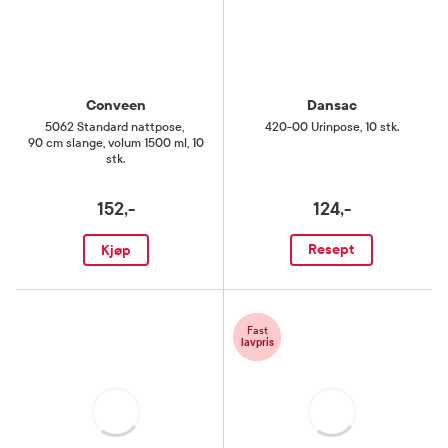
Conveen
Dansac
5062 Standard nattpose
,
420-00 Urinpose
,
10 stk.
90 cm slange, volum 1500 ml, 10
stk.
152,-
124,-
Resept
Kjøp
Fast
lavpris
Laster
Laster