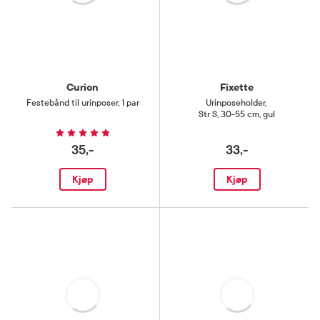
Curion
Fixette
Festebånd til urinposer
,
1 par
Urinposeholder
,
Str S, 30-55 cm, gul
35,-
33,-
Kjøp
Kjøp
Laster
Laster