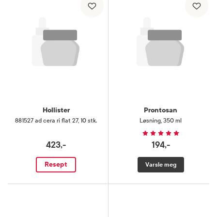
Hollister
Prontosan
881527 ad cera ri flat 27
,
10 stk.
Løsning
,
350 ml
423,-
194,-
Resept
Varsle meg