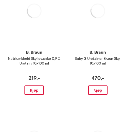
Laster
Laster
B. Braun
B. Braun
Natriumklorid Skyllevæske 0,9 %
Suby G Urotainer Braun Sky
,
Urotain
,
10x100 ml
10x100 ml
219,-
470,-
Kjøp
Kjøp
Laster
Laster