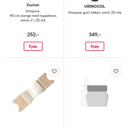
Curion
URINOCOL
Urinpose
,
Urinpose gutt lukket, steril
,
20 stk.
90 cm slange med tappekran,
volum 2 l, 25 stk.
252,-
349,-
Kjøp
Kjøp