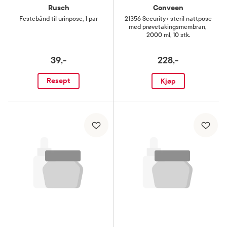
Rusch
Conveen
Festebånd til urinpose
,
1 par
21356 Security+ steril nattpose
med prøvetakingsmembran
,
2000 ml, 10 stk.
39,-
228,-
Resept
Kjøp