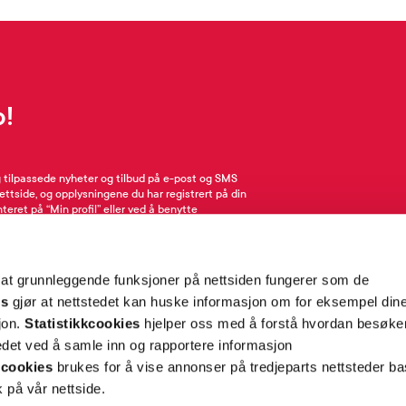
p!
g tilpassede nyheter og tilbud på e-post og SMS
nettside, og opplysningene du har registrert på din
teret på “Min profil” eller ved å benytte
rsonopplysninger
her
. Se
salgsbetingelser
for
 at grunnleggende funksjoner på nettsiden fungerer som de
Meld meg på
es
gjør at nettstedet kan huske informasjon om for eksempel din
sjon.
Statistikkcookies
hjelper oss med å forstå hvordan besøk
et ved å samle inn og rapportere informasjon
cookies
brukes for å vise annonser på tredjeparts nettsteder ba
 på vår nettside.