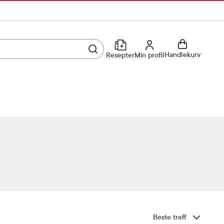
Utfør søk
Min profil
Handlekurv
Resepter
Min profil
Kjøp reseptvare
Logg inn
Min profil
Reseptoversikt
Mine favoritter
Resepthistorikk
Mine bestillinger
Meldinger fra farmasøyten
Kundeservice
33 74 03 24
Sorter etter