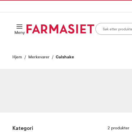
HANDLEKURVEN
IL INNHOLD
Søk i apotek
Åpne
Meny
Skriv inn minst ett te
Hjem
Merkevarer
Calshake
Filter
Kategori
2
produkter