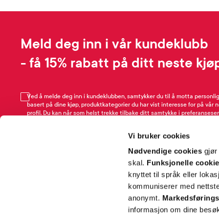
Meld deg inn i vår kundeklubb
- få 15% rabatt på ditt neste kjø
Ved å melde deg inn i kundeklubben, samtykker du til å motta personli
basert på dine kjøp, produktkategorier du har vist interesse for på vår 
profil. Du kan når som helst trekke tilbake ditt samtykke i preferansesen
avmeldingsfunksjonen i e-post/SMS. Les mer om vår behandling av pe
Rabattvilkår.
Vi bruker cookies
Email
Nødvendige cookies
gjør
skal.
Funksjonelle cooki
knyttet til språk eller loka
kommuniserer med nettsted
anonymt.
Markedsførings
informasjon om dine besøk