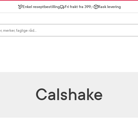
Enkel reseptbestilling
Fri frakt fra 399,-
Rask levering
gn for å se forslag, eller trykk søk.
Calshake