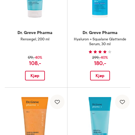
Dr. Greve Pharma
Dr. Greve Pharma
Rensegel
,
200 ml
Hyaluron + Squalane Glattende
Serum
,
30 ml
40%
40%
179,-
299,-
108,-
180,-
Kjøp
Kjøp