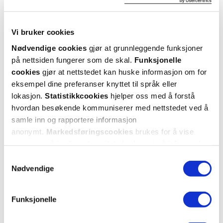
Vi bruker cookies
Nødvendige cookies
gjør at grunnleggende funksjoner
på nettsiden fungerer som de skal.
Funksjonelle
cookies
gjør at nettstedet kan huske informasjon om for
Dr. Greve Pharma
Dr. Greve Pharma
eksempel dine preferanser knyttet til språk eller
Farget Dagkrem SPF15 u/p
,
50 ml
Body Lotion Barn
,
200 ml
lokasjon.
Statistikkcookies
hjelper oss med å forstå
hvordan besøkende kommuniserer med nettstedet ved å
30%
96,-
samle inn og rapportere informasjon
68,-
129,-
anonymt.
Markedsføringscookies
brukes for å vise
Kjøp
Kjøp
annonser på tredjeparts nettsteder basert på informasjon
om dine besøk på vår nettside.
Samtykkevalg
Nødvendige
Funksjonelle