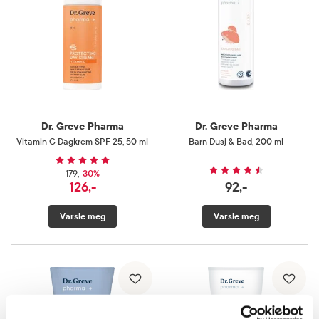
Dr. Greve Pharma
Dr. Greve Pharma
Vitamin C Dagkrem SPF 25
,
50 ml
Barn Dusj & Bad
,
200 ml
30%
179,-
126,-
92,-
Varsle meg
Varsle meg