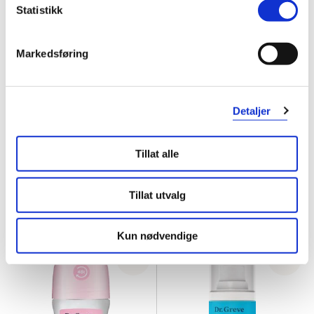
Statistikk
Markedsføring
Dr. Greve Pharma
Dr. Greve Pharma
Detaljer
Niacinamid Balanserende
Hyaluron + Squalane Fornyende
Dagkrem
,
50 ml
Nattkrem
,
50 ml
Tillat alle
30%
40%
209,-
329,-
147,-
198,-
Tillat utvalg
Kjøp
Kjøp
Kun nødvendige