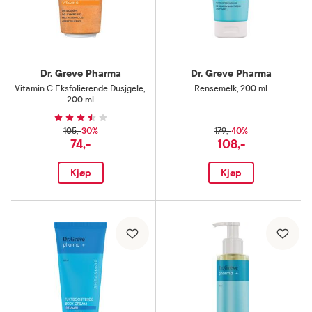
Dr. Greve Pharma
Dr. Greve Pharma
Vitamin C Eksfolierende Dusjgele
,
Rensemelk
,
200 ml
200 ml
30%
40%
105,-
179,-
74,-
108,-
Kjøp
Kjøp