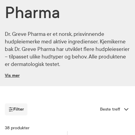
Pharma
Dr. Greve Pharma er et norsk, prisvinnende
hudpleiemerke med aktive ingredienser. Kjemikerne
bak Dr. Greve Pharma har utviklet flere hudpleieserier
– tilpasset ulike hudtyper og behov. Alle produktene
er dermatologisk testet.
Vis mer
Filter
Sorter etter
Filter
38
produkter
Baby
Ansiktspleie