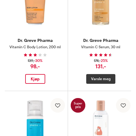
Dr. Greve Pharma
Dr. Greve Pharma
Vitamin C Body Lotion
,
200 ml
Vitamin C Serum
,
30 ml
30%
25%
139,-
174,-
98,-
131,-
Kjøp
Varsle meg
Super
pris