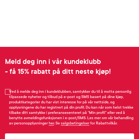
Meld deg inn i vår kundeklubb
- få 15% rabatt på ditt neste kjøp!
Ved å melde deg inn i kundeklubben, samtykker du til å motta personlig
tilpassede nyheter og tilbud på e-post og SMS basert på dine kjøp,
produktkategorier du har vist interesse for på vår nettside, og
opplysningene du har registrert på din profil. Du kan når som helst trekke
tilbake ditt samtykke i preferansesenteret på “Min profil” eller ved å
benytte avmeldingsfunksjonen i e-post/SMS. Les mer om vår behandling
av personopplysninger
her
. Se
salgsbetingelser
for Rabattvilkår.
Email