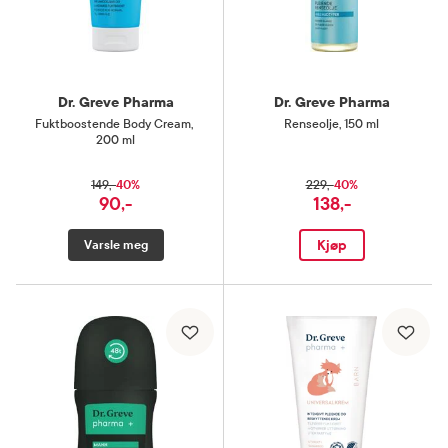
Dr. Greve Pharma
Dr. Greve Pharma
Fuktboostende Body Cream
,
Renseolje
,
150 ml
200 ml
40%
40%
149,-
229,-
90,-
138,-
Kjøp
Varsle meg