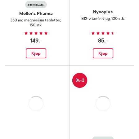
BESTSELGER
Nycoplus
Möller's Pharma
B12-vitamin 9 µg
,
100 stk.
350 mg magnesium tabletter
,
150 stk.
149,-
85,-
Kjøp
Kjøp
3
2
for
Laster
Laster