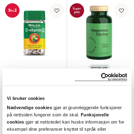
Super
3
2
for
pris
BESTSELGER
Möller's Pharma
Great Earth
20 µg D-vitamin tabletter
,
150 stk.
Magnesium Glycinat kapsler
,
90 stk.
Vi bruker cookies
119,-
223,-
Nødvendige cookies
gjør at grunnleggende funksjoner
Kjøp
Kjøp
på nettsiden fungerer som de skal.
Funksjonelle
cookies
gjør at nettstedet kan huske informasjon om for
eksempel dine preferanser knyttet til språk eller