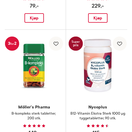
79,-
229,-
Kjøp
Kjøp
Super
3
2
for
pris
Möller's Pharma
Nycoplus
B-kompleks sterk tabletter
,
B12-Vitamin Ekstra Sterk 1000 µg
200 stk.
tyggetabletter
,
90 stk.