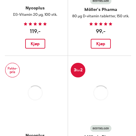
BESTSELGER
Nycoplus
Möller's Pharma
D3-Vitamin 20 µg
,
100 stk.
80 µg D-vitamin tabletter
,
150 stk.
119,-
99,-
Kjøp
Kjøp
Pakke-
3
2
for
pris
Laster
Laster
BESTSELGER
Nycoplus