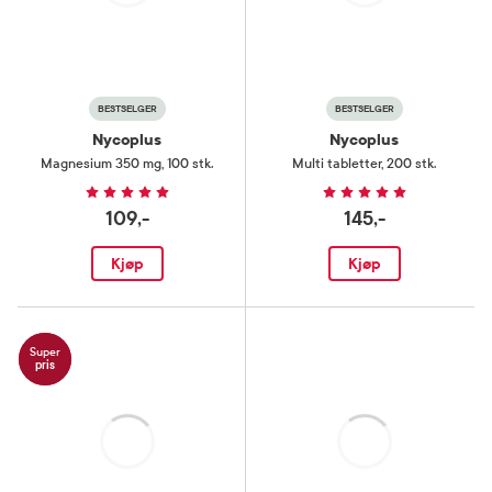
Laster
Laster
BESTSELGER
BESTSELGER
Nycoplus
Nycoplus
Magnesium 350 mg
,
100 stk.
Multi tabletter
,
200 stk.
109,-
145,-
Kjøp
Kjøp
Super
pris
Laster
Laster