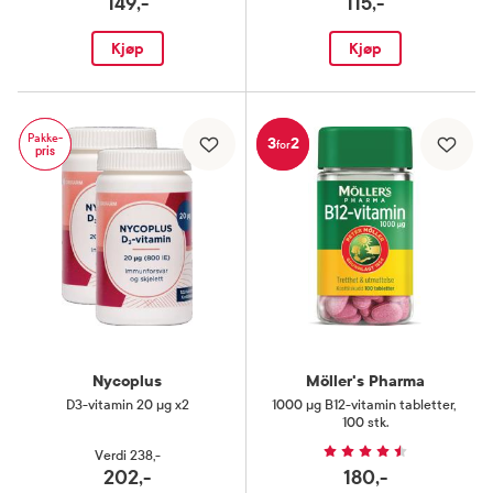
149,-
115,-
Kjøp
Kjøp
Pakke-
3
2
for
pris
Nycoplus
Möller's Pharma
D3-vitamin 20 µg x2
1000 µg B12-vitamin tabletter
,
100 stk.
Verdi
238,-
202,-
180,-