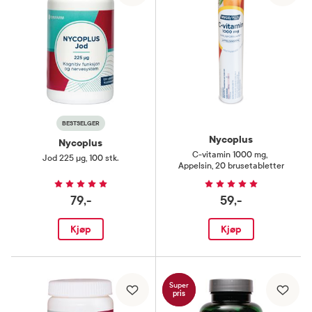
BESTSELGER
Nycoplus
Nycoplus
C-vitamin 1000 mg
,
Jod 225 µg
,
100 stk.
Appelsin, 20 brusetabletter
79,-
59,-
Kjøp
Kjøp
Super
pris