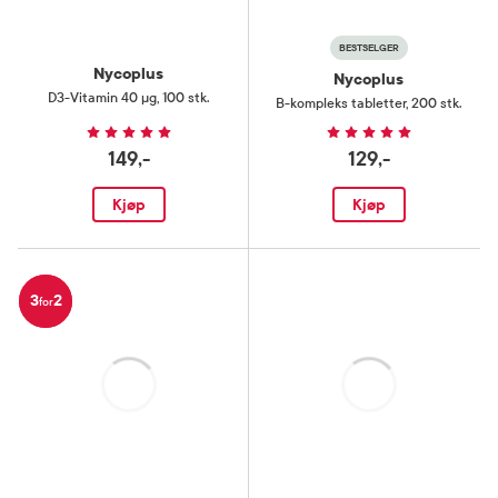
BESTSELGER
Nycoplus
Nycoplus
D3-Vitamin 40 µg
,
100 stk.
B-kompleks tabletter
,
200 stk.
149,-
129,-
Kjøp
Kjøp
3
2
for
Laster
Laster