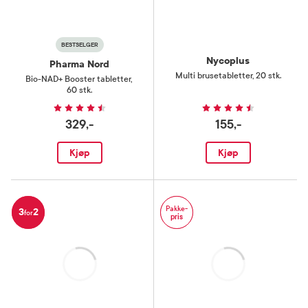
BESTSELGER
Nycoplus
Pharma Nord
Multi brusetabletter
,
20 stk.
Bio-NAD+ Booster tabletter
,
60 stk.
329,-
155,-
Kjøp
Kjøp
Pakke-
3
2
for
pris
Laster
Laster