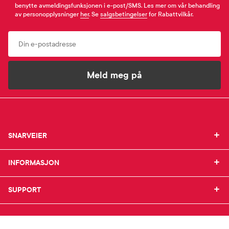
benytte avmeldingsfunksjonen i e-post/SMS. Les mer om vår behandling
av personopplysninger
her
. Se
salgsbetingelser
for Rabattvilkår.
Email
Meld meg på
SNARVEIER
SNARVEIER
INFORMASJON
Min profil
INFORMASJON
Mine favoritter
Mine bestillinger
SUPPORT
Om Farmasiet.no
SUPPORT
Mine resepter
Jobb hos oss
Resepthistorikk
Pressekontakt
Kontakt oss
Meldinger fra farmasøyten
Pasientforeninger
Frakt og levering