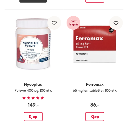
Fast
lavpris
Nycoplus
Ferromax
Folsyre 400 µg
,
100 stk.
65 mg jerntabletter
,
100 stk.
149,-
86,-
Kjøp
Kjøp