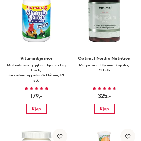
Vitaminbjørner
Optimal Nordic Nutrition
Multivitamin Tyggbare bjørner Big
Magnesium Glysinat kapsler
,
Pack
,
120 stk.
Bringebær. appelsin & blåbær, 120
stk.
179,-
325,-
Kjøp
Kjøp