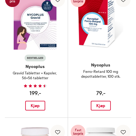
pris
lavpris
BESTSELGER
Nycoplus
Nycoplus
Ferro-Retard 100 mg
Gravid Tabletter + Kapsler
,
depottabletter
,
100 stk.
56+56 tabletter
199,-
79,-
Kjøp
Kjøp
Fast
lavpris