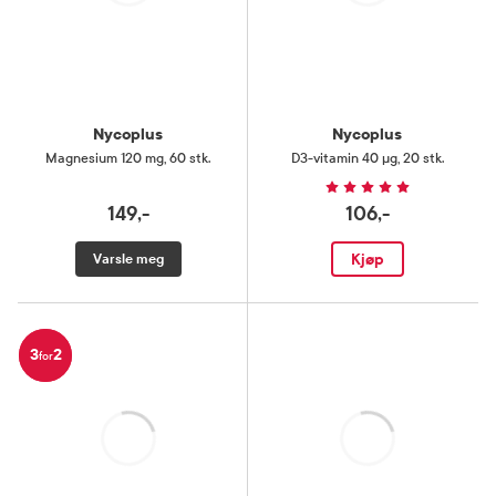
Laster
Laster
Nycoplus
Nycoplus
Magnesium 120 mg
,
60 stk.
D3-vitamin 40 µg
,
20 stk.
149,-
106,-
Kjøp
Varsle meg
3
2
for
Laster
Laster