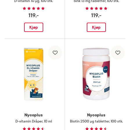
D-vitamin 10 µg
,
100 stk.
Sink 13 mg tabletter
,
100 stk.
119,-
119,-
Kjøp
Kjøp
Nycoplus
Nycoplus
D-vitamin Dråper
,
10 ml
Biotin 2500 µg tabletter
,
100 stk.