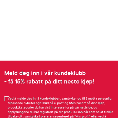
Meld deg inn i vår kundeklubb
- få 15% rabatt på ditt neste kjøp!
Ved å melde deg inn i kundeklubben, samtykker du til å motta personlig
tilpassede nyheter og tilbud på e-post og SMS basert på dine kjøp,
produktkategorier du har vist interesse for på vår nettside, og
opplysningene du har registrert på din profil. Du kan når som helst trekke
tilbake ditt samtykke i preferansesenteret på “Min profil” eller ved å