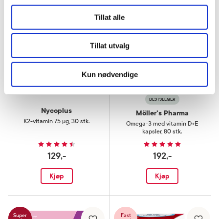
3
2
for
Tillat alle
Tillat utvalg
Kun nødvendige
BESTSELGER
Nycoplus
Möller's Pharma
K2-vitamin 75 µg
,
30 stk.
Omega-3 med vitamin D+E
kapsler
,
80 stk.
129,-
192,-
Kjøp
Kjøp
Super
Fast