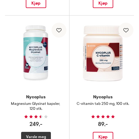
Kjøp
Kjøp
Nycoplus
Nycoplus
Magnesium Glysinat kapsler
,
C-vitamin tab 250 mg
,
100 stk.
120 stk.
249,-
89,-
Kjøp
Varsle meg