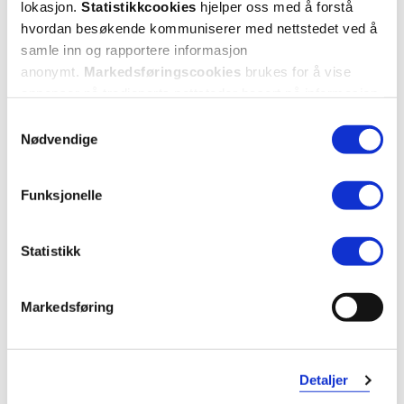
lokasjon.
Statistikkcookies
hjelper oss med å forstå
3
2
3
2
for
for
hvordan besøkende kommuniserer med nettstedet ved å
samle inn og rapportere informasjon
anonymt.
Markedsføringscookies
brukes for å vise
annonser på tredjeparts nettsteder basert på informasjon
om dine besøk på vår nettside.
Samtykkevalg
Nødvendige
Funksjonelle
BESTSELGER
BESTSELGER
Pharma Nord
Pharma Nord
D-Pearls 80 µg kapsler
,
Bio-D-Pearls 40 µg
,
120 stk.
Statistikk
80+40 kapsler
179,-
111,-
Markedsføring
Kjøp
Kjøp
Detaljer