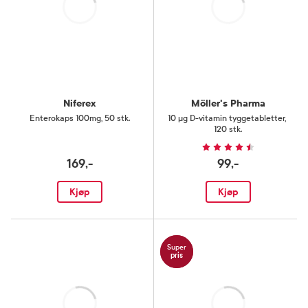
Laster
Laster
Niferex
Möller's Pharma
Enterokaps 100mg
,
50 stk.
10 µg D-vitamin tyggetabletter
,
120 stk.
169,-
99,-
Kjøp
Kjøp
Super
pris