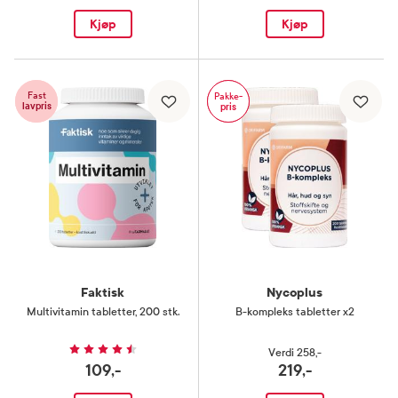
Kjøp
Kjøp
Fast
Pakke-
lavpris
pris
Faktisk
Nycoplus
Multivitamin tabletter
,
200 stk.
B-kompleks tabletter x2
Verdi
258,-
109,-
219,-