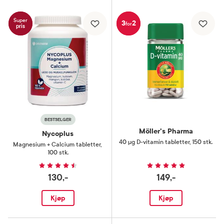
Super
3
2
for
pris
BESTSELGER
Möller's Pharma
Nycoplus
40 µg D-vitamin tabletter
,
150 stk.
Magnesium + Calcium tabletter
,
100 stk.
130,-
149,-
Kjøp
Kjøp