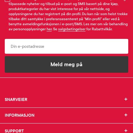
tilpassede nyheter og tilbud på e-post og SMS basert på dine kjøp,
produktkategorier du har vist interesse for på vår nettside, og
opplysningene du har registrert på din profil. Du kan når som helst trekke
tilbake ditt samtykke i preferansesenteret på “Min profil” eller ved å
benytte avmeldingsfunksjonen i e-post/SMS. Les mer om vår behandling
av personopplysninger
her
. Se
salgsbetingelser
for Rabattvilkår.
Email
Meld meg på
SNARVEIER
SNARVEIER
INFORMASJON
Min profil
INFORMASJON
Mine favoritter
Mine bestillinger
SUPPORT
Om Farmasiet.no
SUPPORT