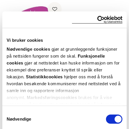
Vi bruker cookies
Nødvendige cookies
gjør at grunnleggende funksjoner
på nettsiden fungerer som de skal.
Funksjonelle
cookies
gjør at nettstedet kan huske informasjon om for
eksempel dine preferanser knyttet til språk eller
LadyCup Revolution
lokasjon.
Statistikkcookies
hjelper oss med å forstå
Steriliseringskopp for menskopp
,
Rosa, 1 stk.
hvordan besøkende kommuniserer med nettstedet ved å
samle inn og rapportere informasjon
99,-
anonymt.
Markedsføringscookies
brukes for å vise
annonser på tredjeparts nettsteder basert på informasjon
Varsle meg
om dine besøk på vår nettside.
Samtykkevalg
Nødvendige