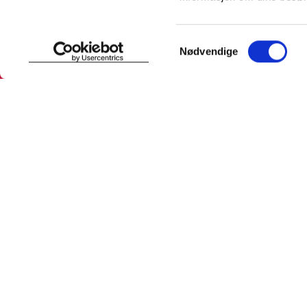
SNARVEIER
INFORMASJ
Samtykkevalg
Nødvendige
Min profil
Om Farmas
Mine favoritter
Jobb hos 
Mine bestillinger
Pressekon
Mine resepter
Pasientfor
Resepthistorikk
Sikkerhet
Meldinger fra farmasøyten
Personopp
Se innstill