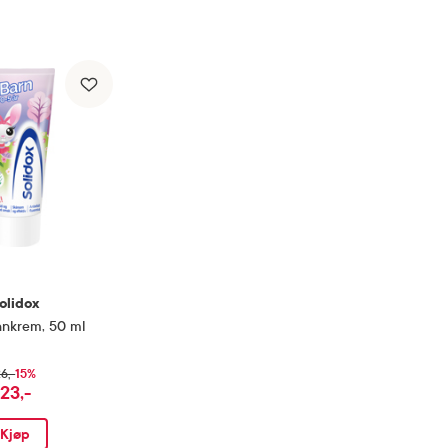
olidox
nnkrem
,
50 ml
15%
6,-
23,-
Kjøp