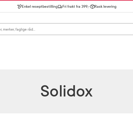
Enkel reseptbestilling
Fri frakt fra 399,-
Rask levering
gn for å se forslag, eller trykk søk.
Solidox