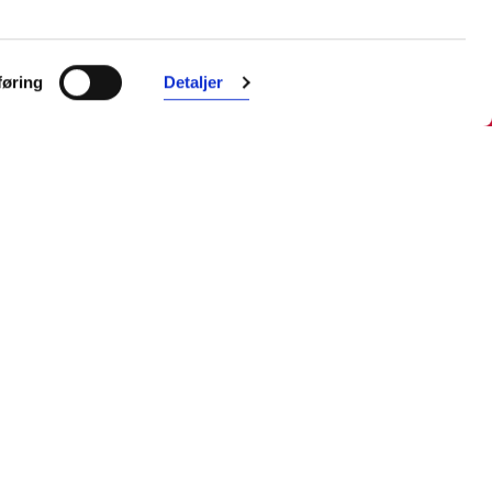
Farmasiet er Norges ledende
nettapotek. Med tusenvis av
øring
Detaljer
produkter i vårt sortiment og et team
med farmasøyter, kan vi hjelpe og
veilede deg trygt og raskt med dine
behov. I kontakt med våre
farmasøyter kan du være anonym.
Følg oss
Facebook
Instagram
LinkedIn
TikTok