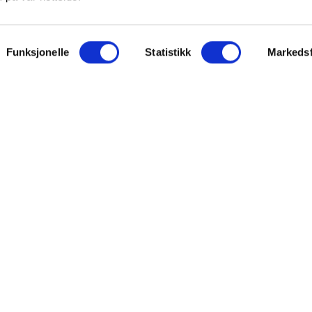
ON
SUPPORT
Funksjonelle
Statistikk
Markedsf
iet.no
Kontakt oss
oss
Frakt og levering
takt
Betalingsmåter
eninger
Bestille reseptvarer
 & personvern
Råd fra apoteket
lysninger
Reklamasjon og angrerett
inger for cookies
Personvern og sikkerhet
Personopplysninger
Salgsbetingelser
FARMASIET ©2026