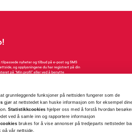
p!
g tilpassede nyheter og tilbud på e-post og SMS
nettside, og opplysningene du har registrert på din
teret på “Min profil” eller ved å benytte
rsonopplysninger
her
. Se
salgsbetingelser
for
 at grunnleggende funksjoner på nettsiden fungerer som de
Meld meg på
es
gjør at nettstedet kan huske informasjon om for eksempel din
sjon.
Statistikkcookies
hjelper oss med å forstå hvordan besøk
et ved å samle inn og rapportere informasjon
cookies
brukes for å vise annonser på tredjeparts nettsteder ba
 på vår nettside.