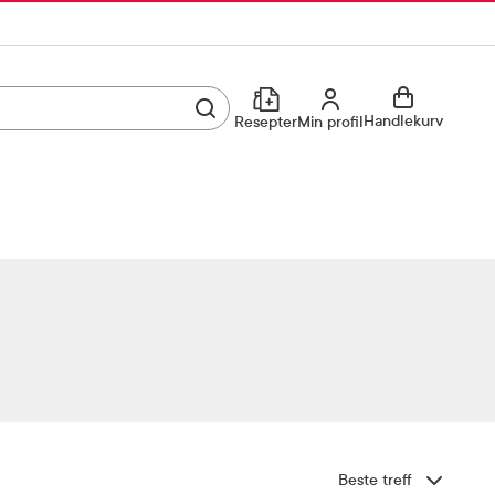
Utfør søk
Min profil
Handlekurv
Resepter
Min profil
Kjøp reseptvare
Logg inn
Min profil
Reseptoversikt
Mine favoritter
Resepthistorikk
Mine bestillinger
Meldinger fra farmasøyten
Kundeservice
33 74 03 24
Sorter etter