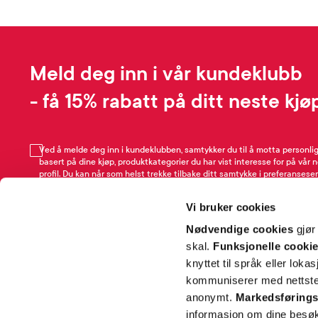
Meld deg inn i vår kundeklubb
- få 15% rabatt på ditt neste kjø
Ved å melde deg inn i kundeklubben, samtykker du til å motta personli
basert på dine kjøp, produktkategorier du har vist interesse for på vår 
profil. Du kan når som helst trekke tilbake ditt samtykke i preferansesen
avmeldingsfunksjonen i e-post/SMS. Les mer om vår behandling av pe
Rabattvilkår.
Vi bruker cookies
Email
Nødvendige cookies
gjør
skal.
Funksjonelle cooki
knyttet til språk eller loka
kommuniserer med nettsted
anonymt.
Markedsførings
informasjon om dine besøk