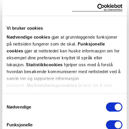
Vi bruker cookies
Nødvendige cookies
gjør at grunnleggende funksjoner
på nettsiden fungerer som de skal.
Funksjonelle
cookies
gjør at nettstedet kan huske informasjon om for
Comprilan
eksempel dine preferanser knyttet til språk eller
Kompresjonsbind
,
6 cm x 5 m, 1 stk.
lokasjon.
Statistikkcookies
hjelper oss med å forstå
90,-
hvordan besøkende kommuniserer med nettstedet ved å
samle inn og rapportere informasjon
Kjøp
anonymt.
Markedsføringscookies
brukes for å vise
annonser på tredjeparts nettsteder basert på informasjon
om dine besøk på vår nettside.
Samtykkevalg
Nødvendige
Funksjonelle