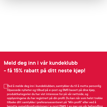
Meld deg inn i vår kundeklubb
- få 15% rabatt på ditt neste kjøp!
Ved å melde deg inn i kundeklubben, samtykker du til å motta personlig
tilpassede nyheter og tilbud på e-post og SMS basert på dine kjøp,
produktkategorier du har vist interesse for på vår nettside, og
opplysningene du har registrert på din profil. Du kan når som helst trekke
tilbake ditt samtykke i preferansesenteret på “Min profil” eller ved å
benytte avmeldingsfunksjonen i e-post/SMS. Les mer om vår behandling