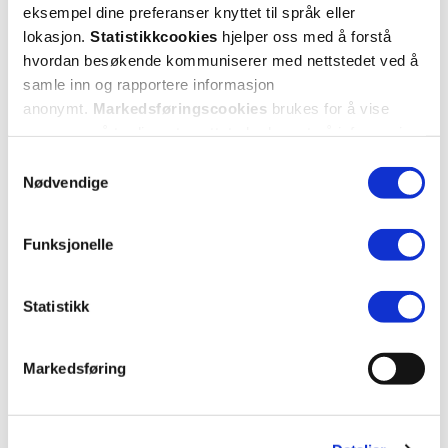
eksempel dine preferanser knyttet til språk eller
lokasjon.
Statistikkcookies
hjelper oss med å forstå
hvordan besøkende kommuniserer med nettstedet ved å
samle inn og rapportere informasjon
anonymt.
Markedsføringscookies
brukes for å vise
annonser på tredjeparts nettsteder basert på informasjon
om dine besøk på vår nettside.
Samtykkevalg
Nødvendige
Funksjonelle
Statistikk
Markedsføring