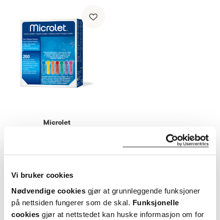
Microlet
Fargede lansetter
,
200 stk.
149,-
Vi bruker cookies
Kjøp
Nødvendige cookies
gjør at grunnleggende funksjoner
på nettsiden fungerer som de skal.
Funksjonelle
cookies
gjør at nettstedet kan huske informasjon om for