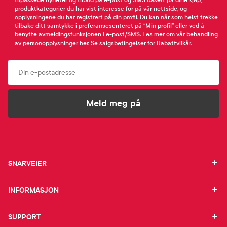
tilpassede nyheter og tilbud på e-post og SMS basert på dine kjøp,
produktkategorier du har vist interesse for på vår nettside, og
opplysningene du har registrert på din profil. Du kan når som helst trekke
tilbake ditt samtykke i preferansesenteret på “Min profil” eller ved å
benytte avmeldingsfunksjonen i e-post/SMS. Les mer om vår behandling
av personopplysninger
her
. Se
salgsbetingelser
for Rabattvilkår.
Email
Meld meg på
SNARVEIER
SNARVEIER
INFORMASJON
Min profil
INFORMASJON
Mine favoritter
Mine bestillinger
SUPPORT
Om Farmasiet.no
SUPPORT
Mine resepter
Jobb hos oss