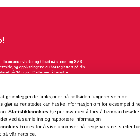
p!
g tilpassede nyheter og tilbud på e-post og SMS
nettside, og opplysningene du har registrert på din
teret på “Min profil” eller ved å benytte
rsonopplysninger
her
. Se
salgsbetingelser
for
 at grunnleggende funksjoner på nettsiden fungerer som de
Meld meg på
es
gjør at nettstedet kan huske informasjon om for eksempel din
sjon.
Statistikkcookies
hjelper oss med å forstå hvordan besøk
et ved å samle inn og rapportere informasjon
cookies
brukes for å vise annonser på tredjeparts nettsteder ba
 på vår nettside.