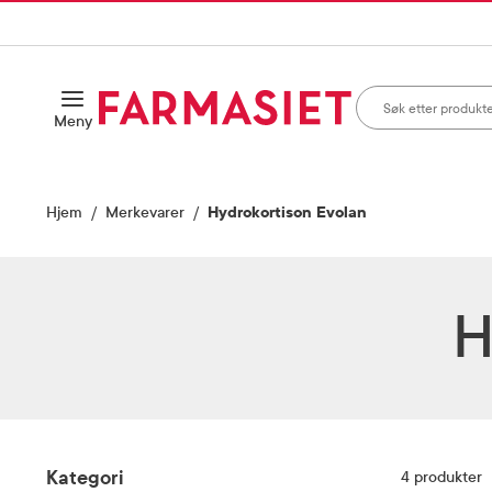
HANDLEKURVEN
IL INNHOLD
Søk i apotek
Åpne
Meny
Skriv inn minst ett te
Hjem
Merkevarer
Hydrokortison Evolan
H
Filter
Kategori
4
produkter