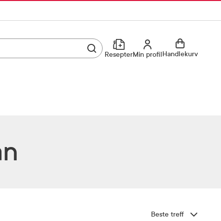
Utfør søk
Min profil
Handlekurv
Resepter
Min profil
Kjøp reseptvare
Logg inn
Min profil
Reseptoversikt
Mine favoritter
Resepthistorikk
an
Mine bestillinger
Meldinger fra farmasøyten
Kundeservice
33 74 03 24
Sorter etter