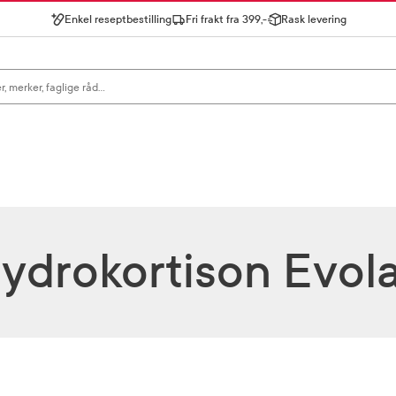
Enkel reseptbestilling
Fri frakt fra 399,-
Rask levering
gn for å se forslag, eller trykk søk.
ydrokortison Evol