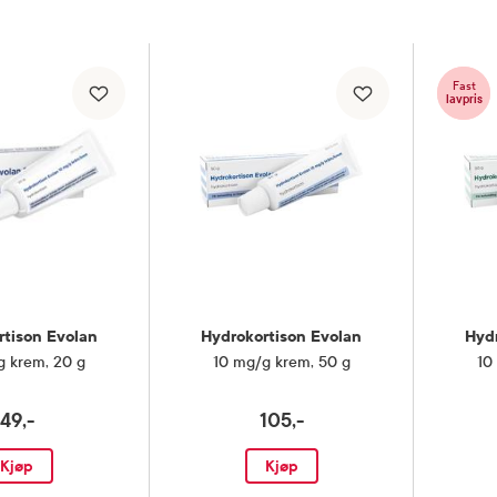
Fast
lavpris
rtison Evolan
Hydrokortison Evolan
Hyd
g krem
,
20 g
10 mg/g krem
,
50 g
10
49,-
105,-
Kjøp
Kjøp