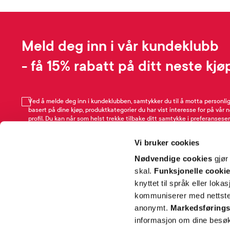
Meld deg inn i vår kundeklubb
- få 15% rabatt på ditt neste kjø
Ved å melde deg inn i kundeklubben, samtykker du til å motta personli
basert på dine kjøp, produktkategorier du har vist interesse for på vår 
profil. Du kan når som helst trekke tilbake ditt samtykke i preferansesen
avmeldingsfunksjonen i e-post/SMS. Les mer om vår behandling av pe
Rabattvilkår.
Vi bruker cookies
Email
Nødvendige cookies
gjør
skal.
Funksjonelle cooki
knyttet til språk eller loka
kommuniserer med nettsted
anonymt.
Markedsførings
informasjon om dine besøk