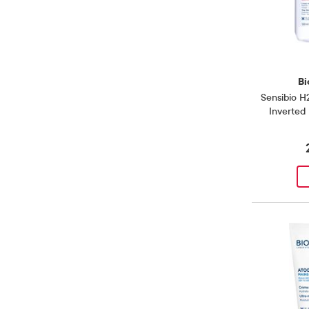
Bi
Sensibio H
Inverted