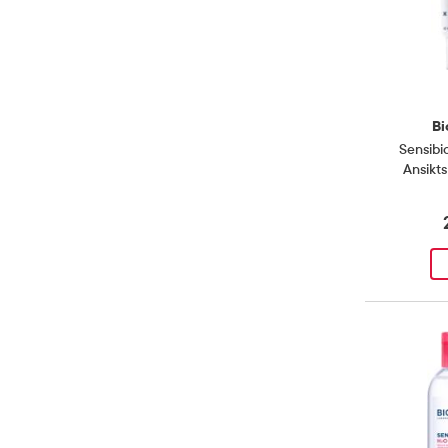
Bi
Sensib
Ansikt