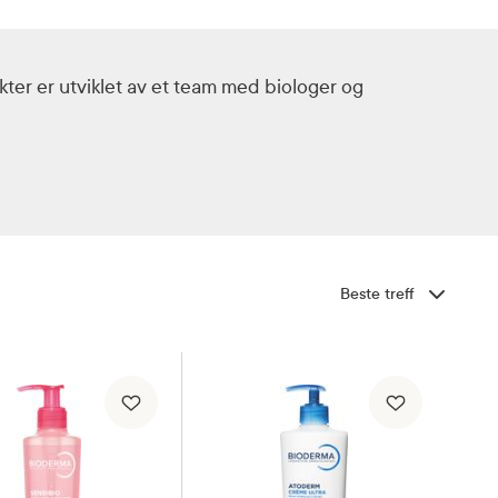
ter er utviklet av et team med biologer og
Sorter etter
Mot pigmentering