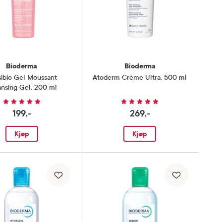
Bioderma
Bioderma
ibio Gel Moussant
Atoderm Crème Ultra
,
500 ml
ansing Gel
,
200 ml
199,-
269,-
Kjøp
Kjøp
Sårheling
pte micellar-teknologien
t andre sekund!