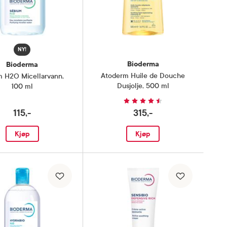
NY!
Bioderma
Bioderma
Atoderm Huile de Douche
m H2O Micellarvann
,
Dusjolje
,
500 ml
100 ml
115,-
315,-
Kjøp
Kjøp