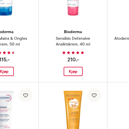
oderma
Bioderma
Mains & Ongles
Sensibio Defensive
Atoderm
krem
,
50 ml
Ansiktskrem
,
40 ml
115,-
210,-
Kjøp
Kjøp