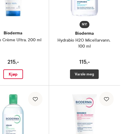
NY!
Bioderma
Bioderma
 Crème Ultra
,
200 ml
Hydrabio H2O Micellarvann
,
100 ml
215,-
115,-
Kjøp
Varsle meg