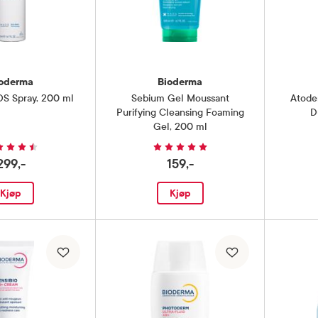
oderma
Bioderma
S Spray
,
200 ml
Sebium Gel Moussant
Atode
Purifying Cleansing Foaming
D
Gel
,
200 ml
299,-
159,-
Kjøp
Kjøp