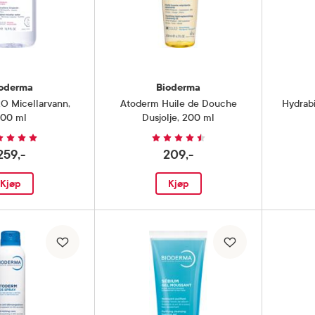
oderma
Bioderma
2O Micellarvann
,
Atoderm Huile de Douche
Hydrab
00 ml
Dusjolje
,
200 ml
259,-
209,-
Kjøp
Kjøp