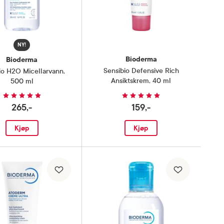
NY!
Bioderma
Bioderma
Sensibio Defensive Rich
io H2O Micellarvann
,
Ansiktskrem
,
40 ml
500 ml
265,-
159,-
Kjøp
Kjøp