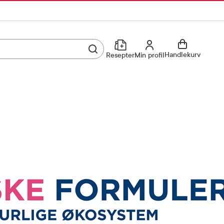
Utfør søk
Min profil
Handlekurv
Resepter
Min profil
Kjøp reseptvare
Logg inn
Min profil
Reseptoversikt
Mine favoritter
Resepthistorikk
Mine bestillinger
Meldinger fra farmasøyten
Kundeservice
33 74 03 24