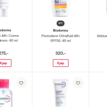
NY!
oderma
Bioderma
io AR+ Creme
Photoderm Ultrafluid AR+
Sébiu
skrem
,
40 ml
SPF50
,
40 ml
275,-
320,-
Kjøp
Kjøp