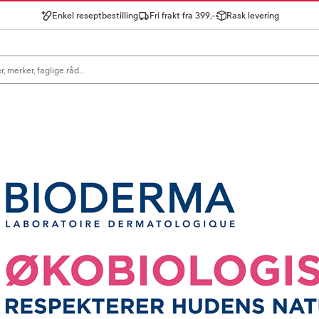
Enkel reseptbestilling
Fri frakt fra 399,-
Rask levering
gn for å se forslag, eller trykk søk.