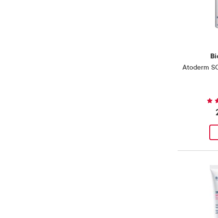
Styrker hudbarrieren
(
11
)
Produkter
Vannresistent
(
1
)
Produkt
Ved atopisk eksem
(
1
)
Produkt
Bi
Ved rosacea
(
1
)
Produkt
Atoderm SO