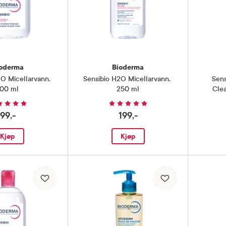
oderma
Bioderma
2O Micellarvann
,
Sensibio H2O Micellarvann
,
Sens
100 ml
250 ml
Cle
99,-
199,-
Kjøp
Kjøp
Tørr hud
 sine innovasjoner innen hudpleie, og det var Bioderma som ska
tet Sensibio H2O. På verdensbasis selges det et produkt hver