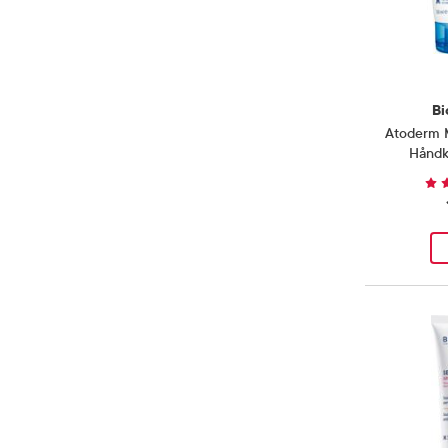
Bi
Atoderm 
Hånd