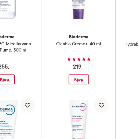
oderma
Bioderma
2O Micellarvann
Cicabio Creme+
,
40 ml
Hydrab
 Pump
,
500 ml
255,-
219,-
Kjøp
Kjøp