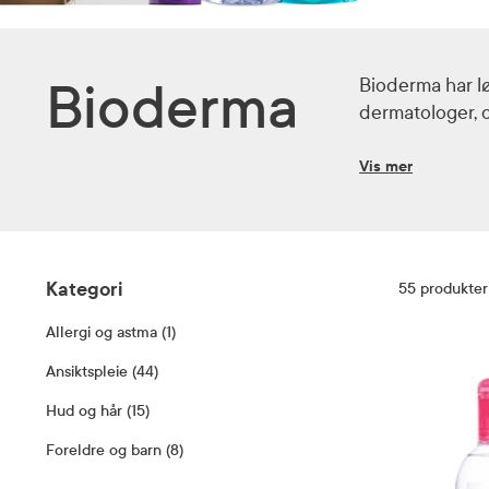
Bioderma har lø
Bioderma
dermatologer, o
Vis mer
Filter
Kategori
55
produkter
Allergi og astma (1)
OPP TIL PRODUKTER
Allergi og astma (1)
Ansiktspleie (44)
Ansiktspleie (44)
Kløe og utslett
(
1
)
Hud og hår (15)
Hud og hår (15)
Dagkrem
(
15
)
Foreldre og barn (8)
Foreldre og barn (8)
Eksem
Dusj og bad
(
1
)
(
3
)
Uren hud