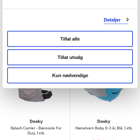
99,-
79,-
Detaljer
Varsle meg
Varsle meg
Tillat alle
Super
pris
Tillat utvalg
Kun nødvendige
Dooky
Dooky
Splash Carrier - Bæresele For
Hørselvern Baby
,
0-3 år, Blå, 1 stk.
Dusj
,
1 stk.