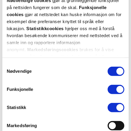
Nødvendige cookies
gjør at grunnleggende funksjoner
Dooky
Dooky
på nettsiden fungerer som de skal.
Funksjonelle
Møbel- og skaplås for glass
,
2 stk.
Safety Gå- og leiesele
,
1 sett
cookies
gjør at nettstedet kan huske informasjon om for
eksempel dine preferanser knyttet til språk eller
119,-
439,-
lokasjon.
Statistikkcookies
hjelper oss med å forstå
Kjøp
Kjøp
hvordan besøkende kommuniserer med nettstedet ved å
samle inn og rapportere informasjon
anonymt.
Markedsføringscookies
brukes for å vise
annonser på tredjeparts nettsteder basert på informasjon
om dine besøk på vår nettside.
Samtykkevalg
Nødvendige
Funksjonelle
Statistikk
Dooky
Dooky
Markedsføring
Multilås
,
2 stk.
Hjørnebeskyttere
,
4 stk.