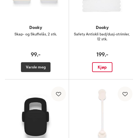
Dooky
Dooky
Skap- og Skuffelås
,
2 stk.
Safety Antiskli bad/dusj-strimler
,
12 stk.
99,-
199,-
Kjøp
Varsle meg