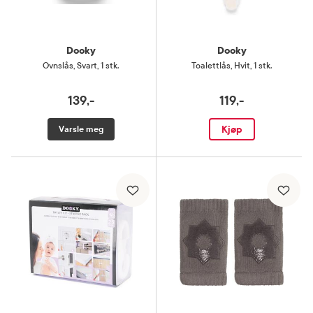
Dooky
Dooky
Ovnslås
,
Svart, 1 stk.
Toalettlås
,
Hvit, 1 stk.
139,-
119,-
Kjøp
Varsle meg