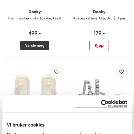
Dooky
Dooky
Hjemmesikring startpakke
,
1 sett
Knebeskyttere
,
Grå, 0-3 år, 1 par
499,-
179,-
Kjøp
Varsle meg
Vi bruker cookies