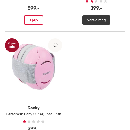
899,-
399,-
Kjøp
Varsle meg
Super
pris
Dooky
Hørselvern Baby
,
0-3 år, Rosa, 1 stk.
399,-