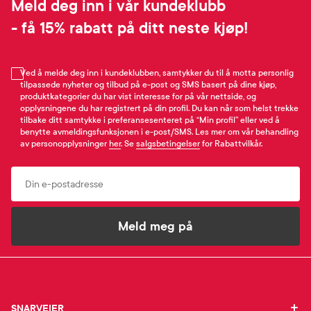
Meld deg inn i vår kundeklubb
- få 15% rabatt på ditt neste kjøp!
Ved å melde deg inn i kundeklubben, samtykker du til å motta personlig
tilpassede nyheter og tilbud på e-post og SMS basert på dine kjøp,
produktkategorier du har vist interesse for på vår nettside, og
opplysningene du har registrert på din profil. Du kan når som helst trekke
tilbake ditt samtykke i preferansesenteret på “Min profil” eller ved å
benytte avmeldingsfunksjonen i e-post/SMS. Les mer om vår behandling
av personopplysninger
her
. Se
salgsbetingelser
for Rabattvilkår.
Email
Meld meg på
SNARVEIER
SNARVEIER