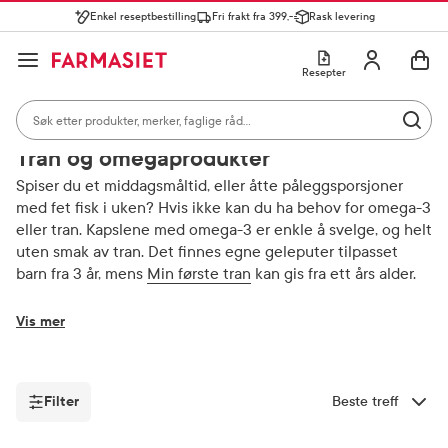
Enkel reseptbestilling
Fri frakt fra 399,-
Rask levering
Søk i apotek
Lukk
Utfør 
GÅ TIL HANDLEKURVEN
GÅ TIL INNHOLD
Skriv inn minst ett tegn for å se forslag, eller trykk søk.
Åpne
Min profil
Resepter
Søkeresultater
Søk i apotek
Hjem
Kosttilskudd og ernæring
Tran og omegaprodukter
Mest søkte kategorier
Utfør 
Skriv inn minst ett tegn for å se forslag, eller trykk søk.
Reseptvarer
Kosttilskudd og ernæring
Feber og forkjøle
Tran og omegaprodukter
Populære søk
Spiser du et middagsmåltid, eller åtte påleggsporsjoner
med fet fisk i uken? Hvis ikke kan du ha behov for omega-3
solkrem
eller tran. Kapslene med omega-3 er enkle å svelge, og helt
uten smak av tran. Det finnes egne geleputer tilpasset
cerave
barn fra 3 år, mens
Min første tran
kan gis fra ett års alder.
paracet
Vis mer
magnesium
Helsedirektoratet anbefaler i sine kostråd å ha et
cosmica
tilstrekkelig inntak av omega-3 året rundt, fordi kroppen
Filter
Sorter etter
har god nytte av disse fettsyrene. Ved et trofast og jevnt
inntak av omega-3 vil man oppnå alle de positive sidene