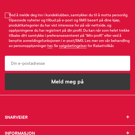
Ved å melde deg inn i kundeklubben, samtykker du til å motta personlig
tilpassede nyheter og tilbud på e-post og SMS basert på dine kjøp,
produktkategorier du har vist interesse for på vår nettside, og
opplysningene du har registrert på din profil. Du kan når som helst trekke
tilbake ditt samtykke i preferansesenteret på “Min profil” eller ved å
benytte avmeldingsfunksjonen i e-post/SMS. Les mer om vår behandling
av personopplysninger
her
. Se
salgsbetingelser
for Rabattvilkår.
Email
Meld meg på
SNARVEIER
SNARVEIER
INFORMASJON
Min profil
INFORMASJON