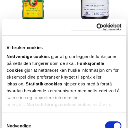
Möller's Pharma
Romega
Tran D+ Naturell
,
250 ml
Olje fra silderogn kapsler
,
180 stk.
Vi bruker cookies
199,-
599,-
Nødvendige cookies
gjør at grunnleggende funksjoner
på nettsiden fungerer som de skal.
Funksjonelle
Kjøp
Kjøp
cookies
gjør at nettstedet kan huske informasjon om for
eksempel dine preferanser knyttet til språk eller
lokasjon.
Statistikkcookies
hjelper oss med å forstå
hvordan besøkende kommuniserer med nettstedet ved å
Pakke-
3
2
for
pris
samle inn og rapportere informasjon
anonymt.
Markedsføringscookies
brukes for å vise
annonser på tredjeparts nettsteder basert på informasjon
om dine besøk på vår nettside.
Samtykkevalg
Nødvendige