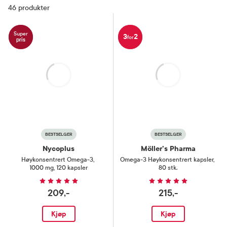
Filter
som de essensielle fettsyrene gir hjerte- og karsystemet,
46
produkter
leddhelsen, hjernen og huden vår.
Super
3
2
for
pris
Laster
Laster
BESTSELGER
BESTSELGER
Nycoplus
Möller's Pharma
Høykonsentrert Omega-3
,
Omega-3 Høykonsentrert kapsler
,
1000 mg, 120 kapsler
80 stk.
209,-
215,-
Kjøp
Kjøp