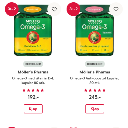
3
2
3
2
for
for
BESTSELGER
BESTSELGER
Möller's Pharma
Möller's Pharma
Omega-3 med vitamin D+E
Omega-3 Anti-oppstøt kapsler
,
kapsler
,
80 stk.
80 stk.
192,-
245,-
Kjøp
Kjøp