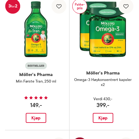
Pakke-
3
2
for
pris
BESTSELGER
Möller's Pharma
Möller's Pharma
Omega-3 Høykonsentrert kapsler
Min Første Tran
,
250 ml
x2
Verdi
430,-
149,-
399,-
Kjøp
Kjøp