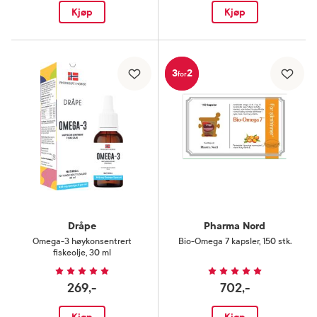
Kjøp
Kjøp
3
2
for
Dråpe
Pharma Nord
Omega-3 høykonsentrert
Bio-Omega 7 kapsler
,
150 stk.
fiskeolje
,
30 ml
269,-
702,-