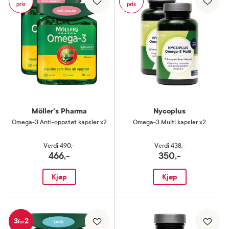
pris
pris
Möller's Pharma
Nycoplus
Omega-3 Anti-oppstøt kapsler x2
Omega-3 Multi kapsler x2
Verdi
490,-
Verdi
438,-
466,-
350,-
Kjøp
Kjøp
3
2
for