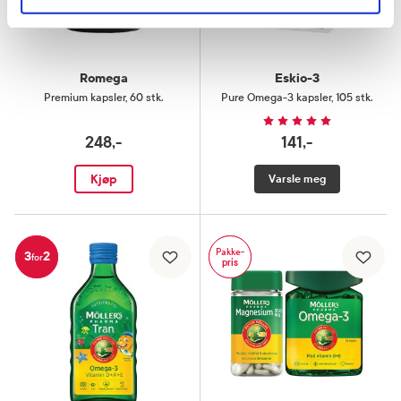
Romega
Eskio-3
Premium kapsler
,
60 stk.
Pure Omega-3 kapsler
,
105 stk.
248,-
141,-
Kjøp
Varsle meg
Pakke-
3
2
for
pris