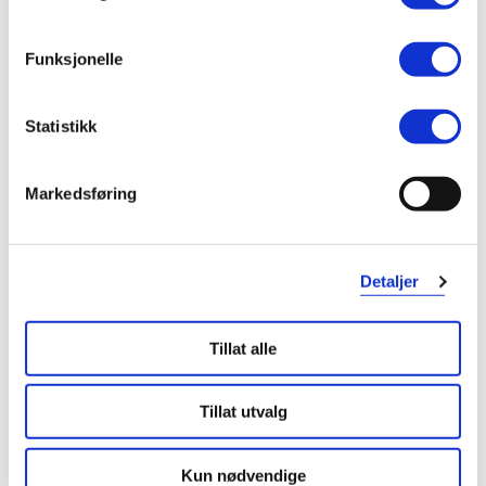
Funksjonelle
Pharma Nord
Farmasiet Fikser
Omega 3 Phyto™ kapsler
,
60 stk.
Möllers Omega-3 Gelefisker +
Statistikk
Multivitamin Vitaminbjørner
Verdi
212,-
Markedsføring
229,-
189,-
Kjøp
Varsle meg
Detaljer
Tillat alle
Tillat utvalg
Kun nødvendige