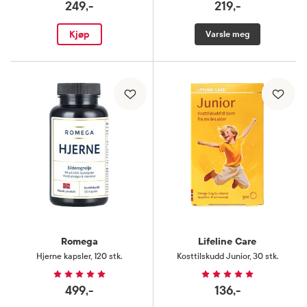
249,-
219,-
Kjøp
Varsle meg
Romega
Lifeline Care
Hjerne kapsler
,
120 stk.
Kosttilskudd Junior
,
30 stk.
499,-
136,-