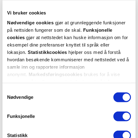
Vi bruker cookies
Nødvendige cookies
gjør at grunnleggende funksjoner
på nettsiden fungerer som de skal.
Funksjonelle
NY!
cookies
gjør at nettstedet kan huske informasjon om for
NUK
NUK
eksempel dine preferanser knyttet til språk eller
Evolution Mini Magic Cup Glow In
First Choice Learner Bottle Night
The Dark
,
6 mnd, blå, 160 ml
lokasjon.
Statistikkcookies
hjelper oss med å forstå
Bunny
,
6 mnd+, 150 ml
hvordan besøkende kommuniserer med nettstedet ved å
219,-
199,-
samle inn og rapportere informasjon
anonymt.
Markedsføringscookies
brukes for å vise
Kjøp
Kjøp
annonser på tredjeparts nettsteder basert på informasjon
om dine besøk på vår nettside.
Samtykkevalg
Nødvendige
Funksjonelle
Statistikk