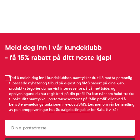
Meld deg inn i vår kundeklubb
- få 15% rabatt på ditt neste kjøp!
Ved å melde deg inn i kundeklubben, samtykker du til å motta personlig
tilpassede nyheter og tilbud på e-post og SMS basert på dine kjøp,
produktkategorier du har vist interesse for på vår nettside, og
opplysningene du har registrert på din profil. Du kan når som helst trekke
tilbake ditt samtykke i preferansesenteret på “Min profil” eller ved å
benytte avmeldingsfunksjonen i e-post/SMS. Les mer om vår behandling
av personopplysninger
her
. Se
salgsbetingelser
for Rabattvilkår.
Email