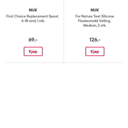
NUK
NUK
First Choice Replacement Spout
,
For Nature Teat Silicone
6-18 mnd, 1 stk.
Flaskesmokk Velling
,
Medium, 2 stk.
69,-
126,-
Kjøp
Kjøp