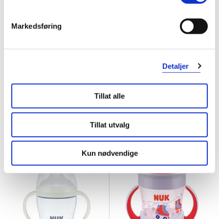
Markedsføring
NUK
NUK
Detaljer
Space Silikon Smokk S3 Løve
,
Evolution Trainer Cup
,
18-36 mnd, 2 stk.
6 mnd +, blå, 230 ml
Tillat alle
149,-
199,-
Kjøp
Varsle meg
Tillat utvalg
Kun nødvendige