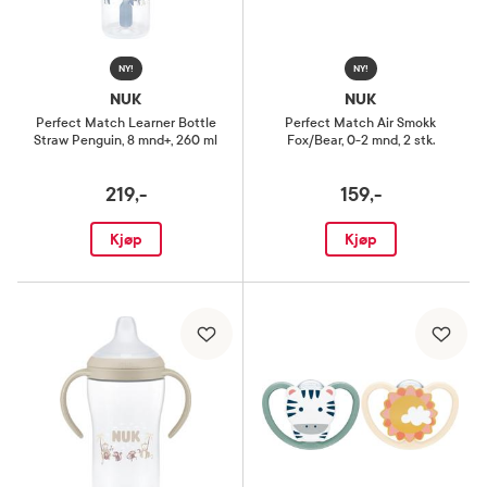
NY!
NY!
NUK
NUK
Perfect Match Learner Bottle
Perfect Match Air Smokk
Straw Penguin
,
8 mnd+, 260 ml
Fox/Bear
,
0-2 mnd, 2 stk.
219,-
159,-
Kjøp
Kjøp