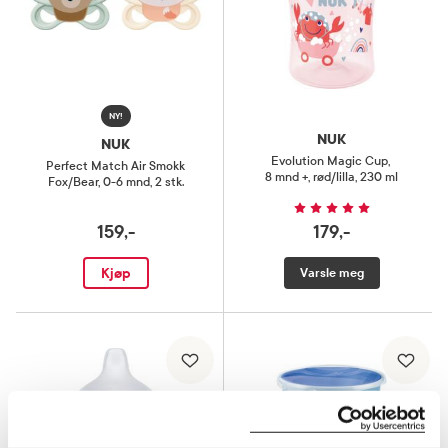
NY!
NUK
NUK
Evolution Magic Cup
,
Perfect Match Air Smokk
8 mnd +, rød/lilla, 230 ml
Fox/Bear
,
0-6 mnd, 2 stk.
159,-
179,-
Kjøp
Varsle meg