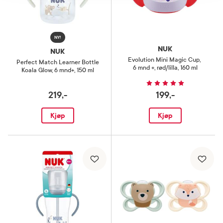
NY!
NUK
NUK
Evolution Mini Magic Cup
,
Perfect Match Learner Bottle
6 mnd +, rød/lilla, 160 ml
Koala Glow
,
6 mnd+, 150 ml
219,-
199,-
Kjøp
Kjøp