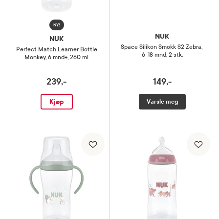
NY!
NUK
NUK
Space Silikon Smokk S2 Zebra
,
Perfect Match Learner Bottle
6-18 mnd, 2 stk.
Monkey
,
6 mnd+, 260 ml
239,-
149,-
Kjøp
Varsle meg