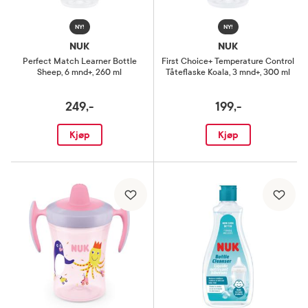
NY!
NY!
NUK
NUK
Perfect Match Learner Bottle
First Choice+ Temperature Control
Sheep
,
6 mnd+, 260 ml
Tåteflaske Koala
,
3 mnd+, 300 ml
249,-
199,-
Kjøp
Kjøp