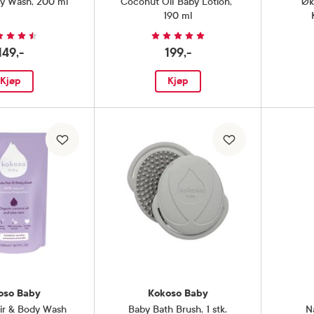
dy Wash
,
200 ml
Coconut Oil Baby Lotion
,
Øk
190 ml
149,-
199,-
Kjøp
Kjøp
oso Baby
Kokoso Baby
ir & Body Wash
Baby Bath Brush
,
1 stk.
N