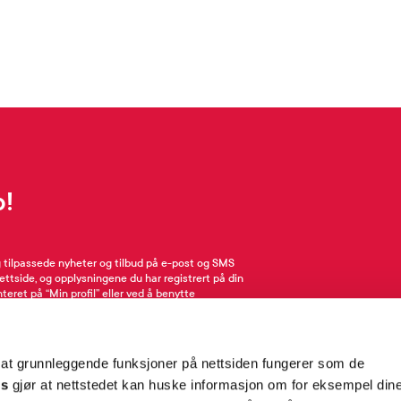
p!
g tilpassede nyheter og tilbud på e-post og SMS
nettside, og opplysningene du har registrert på din
teret på “Min profil” eller ved å benytte
rsonopplysninger
her
. Se
salgsbetingelser
for
 at grunnleggende funksjoner på nettsiden fungerer som de
Meld meg på
es
gjør at nettstedet kan huske informasjon om for eksempel din