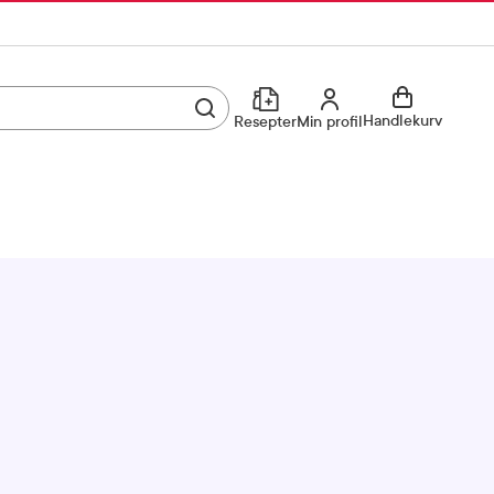
Utfør søk
Min profil
Handlekurv
Resepter
Min profil
Kjøp reseptvare
Logg inn
Min profil
Reseptoversikt
Mine favoritter
Resepthistorikk
Mine bestillinger
Meldinger fra farmasøyten
Kundeservice
33 74 03 24