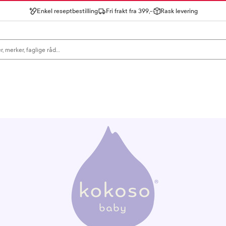
Enkel reseptbestilling
Fri frakt fra 399,-
Rask levering
gn for å se forslag, eller trykk søk.