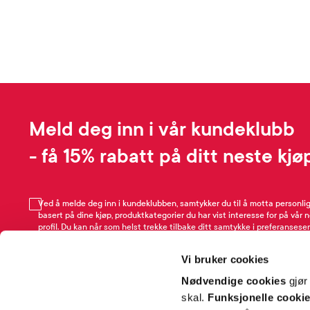
Meld deg inn i vår kundeklubb
- få 15% rabatt på ditt neste kjø
Ved å melde deg inn i kundeklubben, samtykker du til å motta personli
basert på dine kjøp, produktkategorier du har vist interesse for på vår 
profil. Du kan når som helst trekke tilbake ditt samtykke i preferansesen
avmeldingsfunksjonen i e-post/SMS. Les mer om vår behandling av pe
Rabattvilkår.
Vi bruker cookies
Email
Nødvendige cookies
gjør
skal.
Funksjonelle cooki