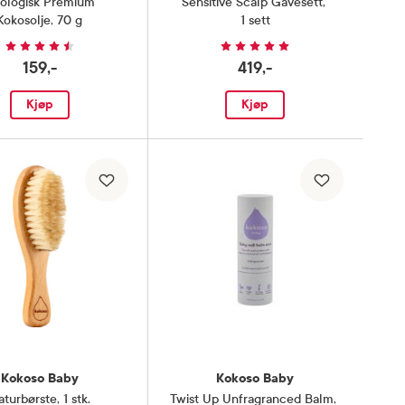
ologisk Premium
Sensitive Scalp Gavesett
,
Kokosolje
,
70 g
1 sett
159,-
419,-
Kjøp
Kjøp
Kokoso Baby
Kokoso Baby
aturbørste
,
1 stk.
Twist Up Unfragranced Balm
,