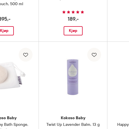
Pouch
,
500 ml
395,-
189,-
Kjøp
Kjøp
oso Baby
Kokoso Baby
by Bath Sponge
,
Twist Up Lavender Balm
,
13 g
Happy