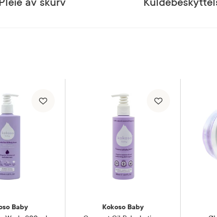
Pleie av skurv
Kuldebeskyttel
oso Baby
Kokoso Baby