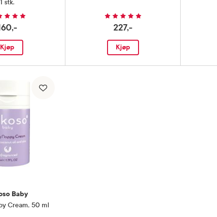
1 stk.
160,-
227,-
Kjøp
Kjøp
oso Baby
py Cream
,
50 ml