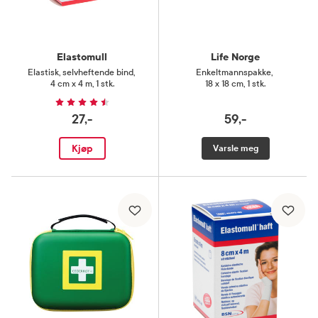
Elastomull
Life Norge
Elastisk, selvheftende bind
,
Enkeltmannspakke
,
4 cm x 4 m, 1 stk.
18 x 18 cm, 1 stk.
27,-
59,-
Kjøp
Varsle meg