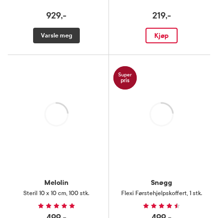
929,-
219,-
Kjøp
Varsle meg
Super
pris
Laster
Laster
Melolin
Snøgg
Steril 10 x 10 cm
,
100 stk.
Flexi Førstehjelpskoffert
,
1 stk.
499,-
499,-