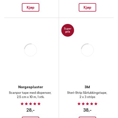
Kjøp
Kjøp
Super
pris
Laster
Laster
Norgesplaster
3M
Scanpor tape med dispenser
,
Steri-Strip Sårlukkingstape
,
2.5 cm x 10 m, 1 stk.
2 x 3 strips
28,-
38,-