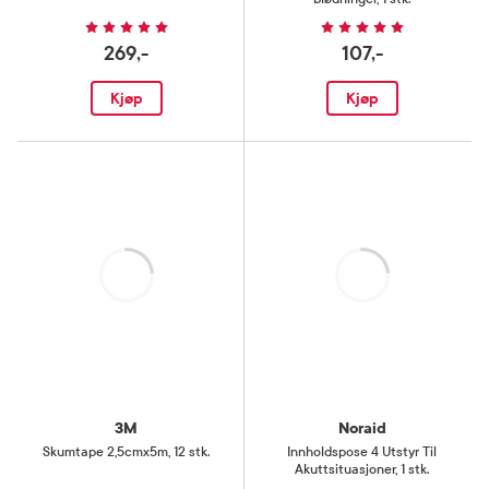
269,-
107,-
Kjøp
Kjøp
Laster
Laster
3M
Noraid
Skumtape 2,5cmx5m
,
12 stk.
Innholdspose 4 Utstyr Til
Akuttsituasjoner
,
1 stk.