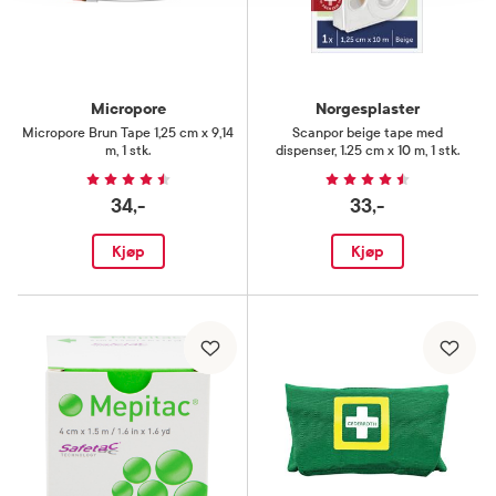
Micropore
Norgesplaster
Micropore Brun Tape 1,25 cm x 9,14
Scanpor beige tape med
m
,
1 stk.
dispenser
,
1.25 cm x 10 m, 1 stk.
34,-
33,-
Kjøp
Kjøp