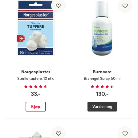
Norgesplaster
Burncare
Sterile tupfere
,
10 stk.
Branngel Spray
,
50 ml
33,-
130,-
Kjøp
Varsle meg