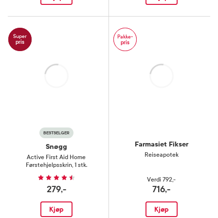
Super
Pakke-
pris
pris
Laster
Laster
BESTSELGER
Farmasiet Fikser
Snøgg
Reiseapotek
Active First Aid Home
Førstehjelpsskrin
,
1 stk.
Verdi
792,-
279,-
716,-
Kjøp
Kjøp