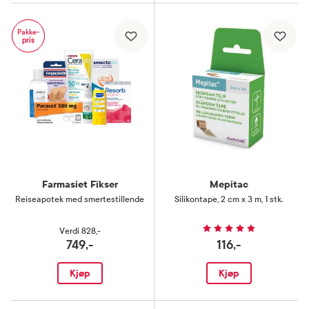
Pakke-
pris
Farmasiet Fikser
Mepitac
Reiseapotek med smertestillende
Silikontape
,
2 cm x 3 m, 1 stk.
Verdi
828,-
749,-
116,-
Kjøp
Kjøp