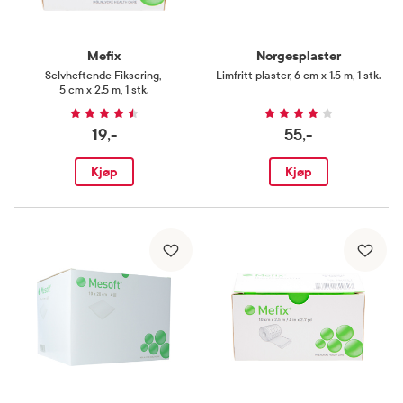
Mefix
Norgesplaster
Selvheftende Fiksering
,
Limfritt plaster
,
6 cm x 1.5 m, 1 stk.
5 cm x 2.5 m, 1 stk.
19,-
55,-
Kjøp
Kjøp