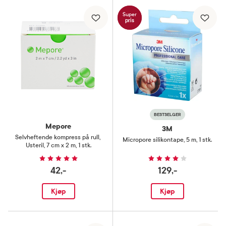
Super
pris
BESTSELGER
Mepore
3M
Selvheftende kompress på rull
,
Micropore silikontape
,
5 m, 1 stk.
Usteril, 7 cm x 2 m, 1 stk.
42,-
129,-
Kjøp
Kjøp