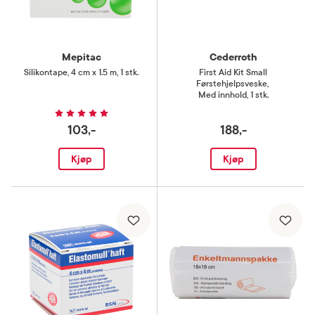
Mepitac
Cederroth
Silikontape
,
4 cm x 1.5 m, 1 stk.
First Aid Kit Small
Førstehjelpsveske
,
Med innhold, 1 stk.
103,-
188,-
Kjøp
Kjøp