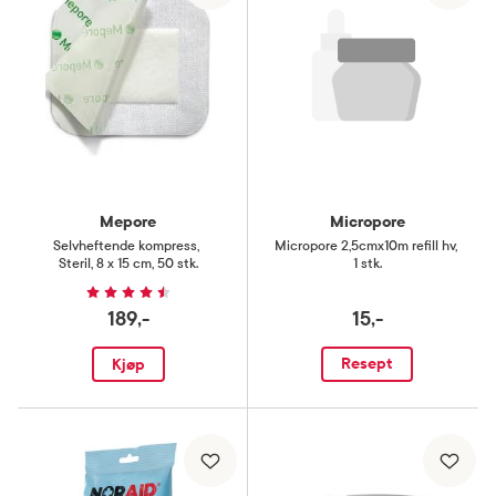
Mepore
Micropore
Selvheftende kompress
,
Micropore 2,5cmx10m refill hv
,
Steril, 8 x 15 cm, 50 stk.
1 stk.
189,-
15,-
Resept
Kjøp