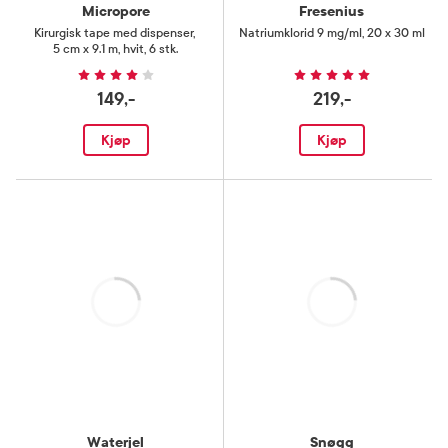
Micropore
Fresenius
Kirurgisk tape med dispenser
,
Natriumklorid 9 mg/ml
,
20 x 30 ml
5 cm x 9.1 m, hvit, 6 stk.
149,-
219,-
Kjøp
Kjøp
Laster
Laster
Waterjel
Snøgg