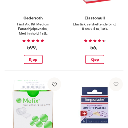
Cederroth
Elastomull
First Aid Kit Medium
Elastisk, selvheftende bind
,
Førstehjelpsveske
,
8 cm x 4 m, 1 stk.
Med innhold, 1 stk.
599,-
56,-
Kjøp
Kjøp