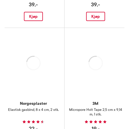
39,-
39,-
Kjøp
Kjøp
Laster
Laster
Norgesplaster
3M
Elastisk gasbind
,
8 x 4 cm, 2 stk.
Micropore Hvit Tape 2,5 cm x 9,14
m
,
1 stk.
22,-
19,-