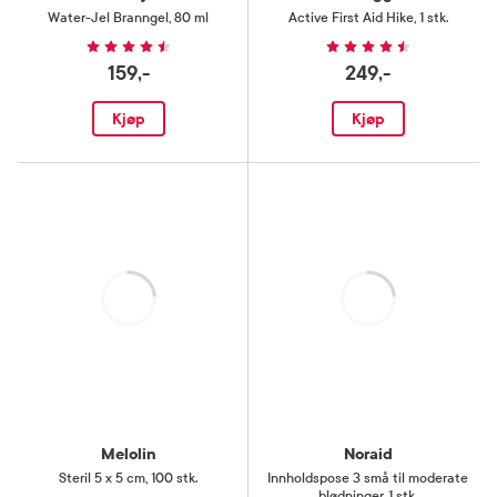
Water-Jel Branngel
,
80 ml
Active First Aid Hike
,
1 stk.
159,-
249,-
Kjøp
Kjøp
Laster
Laster
Melolin
Noraid
Steril 5 x 5 cm
,
100 stk.
Innholdspose 3 små til moderate
blødninger
,
1 stk.