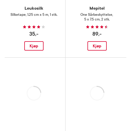
Leukosilk
Mepitel
Silketape
,
1.25 cm x 5 m, 1 stk.
One Sårbeskyttelse
,
5 x 7.5 cm, 2 stk.
35,-
89,-
Kjøp
Kjøp
Laster
Laster