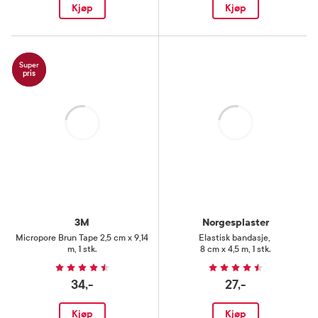
Kjøp
Kjøp
Super
pris
Laster
Laster
3M
Norgesplaster
Micropore Brun Tape 2,5 cm x 9,14
Elastisk bandasje
,
m
,
1 stk.
8 cm x 4,5 m, 1 stk.
34,-
27,-
Kjøp
Kjøp