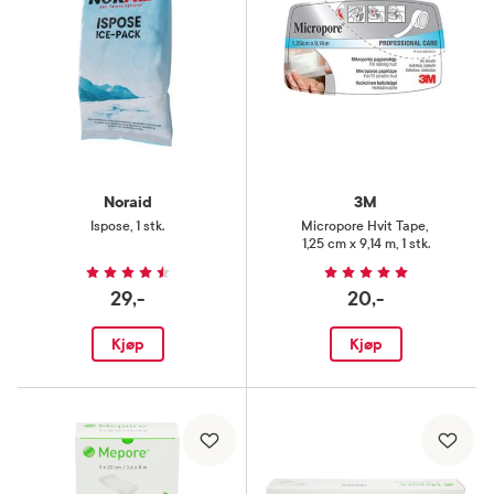
Noraid
3M
Ispose
,
1 stk.
Micropore Hvit Tape
,
1,25 cm x 9,14 m, 1 stk.
29,-
20,-
Kjøp
Kjøp