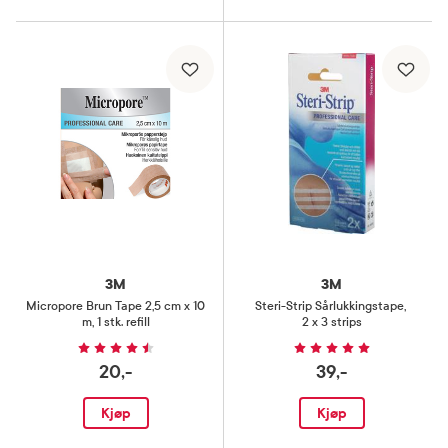
3M
3M
Micropore Brun Tape 2,5 cm x 10
Steri-Strip Sårlukkingstape
,
m
,
1 stk. refill
2 x 3 strips
20,-
39,-
Kjøp
Kjøp