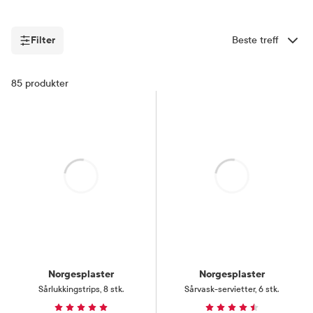
Filter
Sorter etter
Filter
85
produkter
Laster
Laster
Norgesplaster
Norgesplaster
Sårlukkingstrips
,
8 stk.
Sårvask-servietter
,
6 stk.