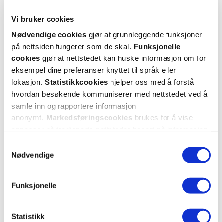
Vi bruker cookies
Nødvendige cookies
gjør at grunnleggende funksjoner
på nettsiden fungerer som de skal.
Funksjonelle
cookies
gjør at nettstedet kan huske informasjon om for
Life Norge
Elastomull
eksempel dine preferanser knyttet til språk eller
Enkeltmannspakke
,
Høyelastisk gasbind
,
lokasjon.
Statistikkcookies
hjelper oss med å forstå
12 x 12 cm, 1 stk.
8 cm x 4 m, 1 stk.
hvordan besøkende kommuniserer med nettstedet ved å
samle inn og rapportere informasjon
59,-
19,-
anonymt.
Markedsføringscookies
brukes for å vise
Kjøp
Kjøp
annonser på tredjeparts nettsteder basert på informasjon
om dine besøk på vår nettside.
Samtykkevalg
Nødvendige
Funksjonelle
Statistikk