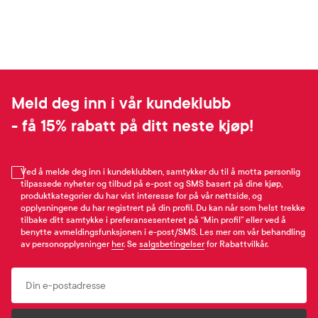
Meld deg inn i vår kundeklubb
- få 15% rabatt på ditt neste kjøp!
Ved å melde deg inn i kundeklubben, samtykker du til å motta personlig
tilpassede nyheter og tilbud på e-post og SMS basert på dine kjøp,
produktkategorier du har vist interesse for på vår nettside, og
opplysningene du har registrert på din profil. Du kan når som helst trekke
tilbake ditt samtykke i preferansesenteret på “Min profil” eller ved å
benytte avmeldingsfunksjonen i e-post/SMS. Les mer om vår behandling
av personopplysninger
her
. Se
salgsbetingelser
for Rabattvilkår.
Email