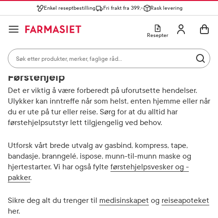
Enkel reseptbestilling
Fri frakt fra 399,-
Rask levering
Søk i apotek
Lukk
Utfør 
GÅ TIL HANDLEKURVEN
GÅ TIL INNHOLD
Skriv inn minst ett tegn for å se forslag, eller trykk søk.
Åpne
Min profil
Resepter
Søkeresultater
Søk i apotek
Hjem
Sår, bitt og stikk
Førstehjelp
Mest søkte kategorier
Utfør 
Skriv inn minst ett tegn for å se forslag, eller trykk søk.
Reseptvarer
Kosttilskudd og ernæring
Feber og forkjøle
Førstehjelp
Populære søk
Det er viktig å være forberedt på uforutsette hendelser.
Ulykker kan inntreffe når som helst, enten hjemme eller når
solkrem
du er ute på tur eller reise. Sørg for at du alltid har
førstehjelpsutstyr lett tilgjengelig ved behov.
cerave
Utforsk vårt brede utvalg av gasbind, kompress, tape,
paracet
bandasje, branngelé, ispose, munn-til-munn maske og
magnesium
hjertestarter. Vi har også fylte
førstehjelpsvesker og -
pakker
.
cosmica
Sikre deg alt du trenger til
medisinskapet
og
reiseapoteket
her.