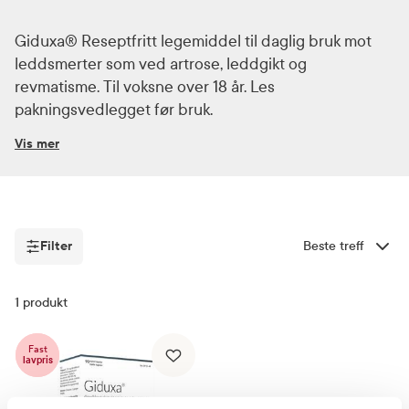
Giduxa® Reseptfritt legemiddel til daglig bruk mot
leddsmerter som ved artrose, leddgikt og
revmatisme. Til voksne over 18 år. Les
pakningsvedlegget før bruk.
Vis mer
Giduxa myke kapsler, ekstrakt fra djevelklorot. Giduxa
er et tradisjonelt plantebasert legemiddel indisert for
å lindre milde leddsmerter og for å lindre
fordøyelsesforstyrrelser som oppblåsthet, flatulens og
Filter
Sorter etter
midlertidig tap av appetitt. Bruksområdet for et
tradisjonelt plantebasert legemiddel er utelukkende
Filter
1
produkt
basert på lang brukstradisjon.
Voksne: 2 kapsler 2 ganger daglig. Maksimal daglig
Fast
dose: 4 kapsler. Fra 18 år.
lavpris
Anbefales ikke ved graviditet eller amming,