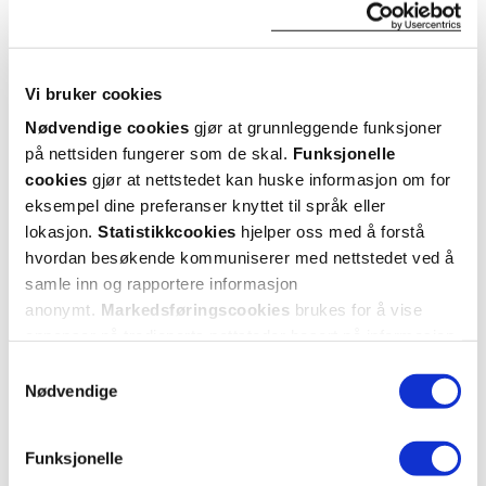
overfølsomhet overfor virkestoffene, ved sår i
mage/tarm, eller peanøtt/soyaallergi. Hør med lege
før du bruker Giduxa om du har leddsmerter
ledsaget av hevelse i leddene, rødhet eller feber eller
Vi bruker cookies
om du har gallestein. Giduxa inneholder laktose og
sorbitol.
Nødvendige cookies
gjør at grunnleggende funksjoner
på nettsiden fungerer som de skal.
Funksjonelle
Mulige bivirkninger: Diaré, kvalme, brekninger,
Giduxa
cookies
gjør at nettstedet kan huske informasjon om for
magesmerter. Hodepine, svimmelhet.
Kapsler
,
90 stk.
eksempel dine preferanser knyttet til språk eller
lokasjon.
Statistikkcookies
hjelper oss med å forstå
Allergiske reaksjoner: utslett, elveblest og hevelse i
329,-
ansiktet.
hvordan besøkende kommuniserer med nettstedet ved å
samle inn og rapportere informasjon
Kjøp
90 kaps. Les pakningsvedlegget før bruk.
anonymt.
Markedsføringscookies
brukes for å vise
annonser på tredjeparts nettsteder basert på informasjon
Sana Pharma Medical AS, www.sanapharma.no. Basert
om dine besøk på vår nettside.
på preparatomtale: 09.11.2022.
Samtykkevalg
Nødvendige
Funksjonelle