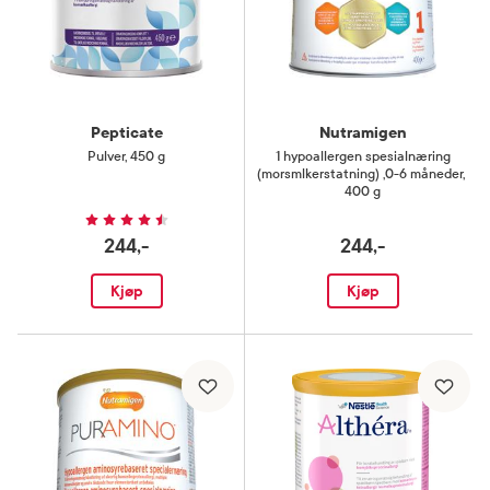
Pepticate
Nutramigen
Pulver
,
450 g
1 hypoallergen spesialnæring
(morsmlkerstatning) ,0-6 måneder
,
400 g
244,-
244,-
Kjøp
Kjøp