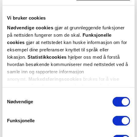
Vi bruker cookies
Nødvendige cookies
gjør at grunnleggende funksjoner
Fortini
Fortini
på nettsiden fungerer som de skal.
Funksjonelle
Compact Multi Fibre jordbær
,
Compact Multi Fibre sjokolade og
cookies
gjør at nettstedet kan huske informasjon om for
4x125 ml
karamell
,
4x125 ml
eksempel dine preferanser knyttet til språk eller
lokasjon.
Statistikkcookies
hjelper oss med å forstå
142,-
142,-
hvordan besøkende kommuniserer med nettstedet ved å
Kjøp
Kjøp
samle inn og rapportere informasjon
anonymt.
Markedsføringscookies
brukes for å vise
annonser på tredjeparts nettsteder basert på informasjon
om dine besøk på vår nettside.
Samtykkevalg
Nødvendige
Funksjonelle