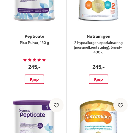
Pepticate
Nutramigen
Plus Pulver
,
450 g
2 hypoallergen spesialnæring
(morsmelkerstatning), 6mnd+
,
400 g
245,-
245,-
Kjøp
Kjøp