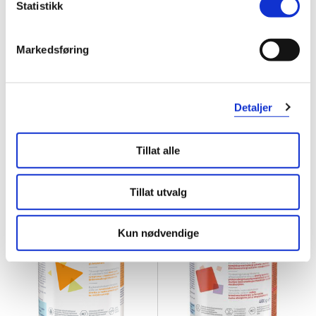
Statistikk
Markedsføring
Alfamino
Fortini
Spesialnæring ved alvorlig
Compact Multi Fibre nøytral
,
matallergi pulver
,
400 g
4x125 ml
Detaljer
573,-
142,-
Tillat alle
Kjøp
Kjøp
Tillat utvalg
Kun nødvendige