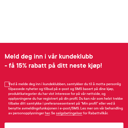
Meld deg inn i vår kundeklubb
- få 15% rabatt på ditt neste kjøp!
Ved å melde deg inn i kundeklubben, samtykker du til å motta personlig
tilpassede nyheter og tilbud på e-post og SMS basert på dine kjøp,
produktkategorier du har vist interesse for på vår nettside, og
opplysningene du har registrert på din profil. Du kan når som helst trekke
tilbake ditt samtykke i preferansesenteret på “Min profil” eller ved å
benytte avmeldingsfunksjonen i e-post/SMS. Les mer om vår behandling
av personopplysninger
her
. Se
salgsbetingelser
for Rabattvilkår.
Email