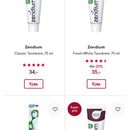
Zendium
Zendium
Classic Tannkrem
,
75 ml
Fresh+White Tannkrem
,
75 ml
20%
43,-
34,-
35,-
Kjøp
Kjøp
Super
pris