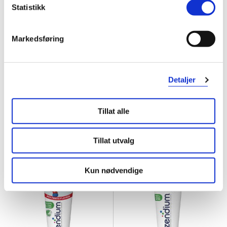
Statistikk
Markedsføring
Zendium
Zendium
Sensitive Tannkrem
Junior Tannkrem
,
75 ml
Reisestørrelse
,
14 ml
Detaljer
20%
23,-
19,-
37,-
Tillat alle
Kjøp
Kjøp
Tillat utvalg
Super
Kun nødvendige
pris