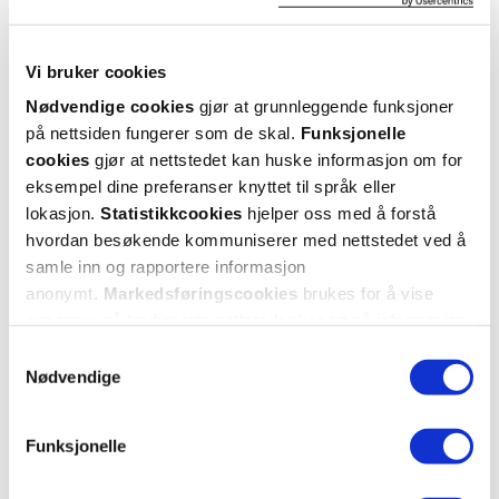
Vi bruker cookies
Nødvendige cookies
gjør at grunnleggende funksjoner
Zendium
Zendium
på nettsiden fungerer som de skal.
Funksjonelle
Sensitive + White Tannkrem
,
75 ml
PROGUMS + Clinical Fresh
cookies
gjør at nettstedet kan huske informasjon om for
Tannkrem
,
75 ml
eksempel dine preferanser knyttet til språk eller
20%
20%
51,-
56,-
lokasjon.
Statistikkcookies
hjelper oss med å forstå
41,-
45,-
hvordan besøkende kommuniserer med nettstedet ved å
samle inn og rapportere informasjon
Kjøp
Kjøp
anonymt.
Markedsføringscookies
brukes for å vise
annonser på tredjeparts nettsteder basert på informasjon
om dine besøk på vår nettside.
Samtykkevalg
Super
Nødvendige
pris
Funksjonelle