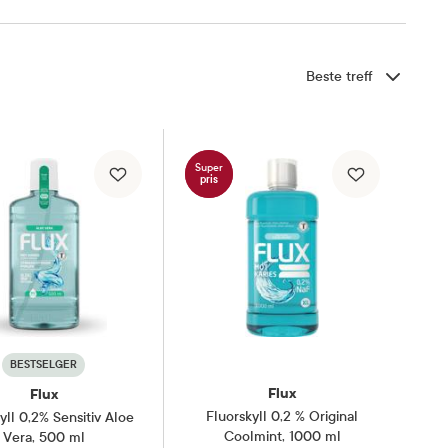
Sorter etter
Super
pris
BESTSELGER
Flux
Flux
Fluorskyll 0,2 % Original
yll 0,2% Sensitiv Aloe
Coolmint
,
1000 ml
Vera
,
500 ml