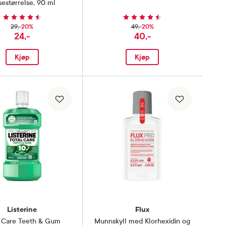
sestørrelse, 90 ml
20%
20%
29,-
49,-
24,-
40,-
Kjøp
Kjøp
Listerine
Flux
l Care Teeth & Gum
Munnskyll med Klorhexidin og