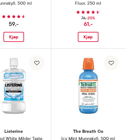
nnskyll
,
500 ml
Fluor
,
250 ml
20%
76,-
59,-
61,-
Kjøp
Kjøp
Listerine
The Breath Co
d White Milder Taste
Icy Mint Munnskyll
,
500 ml