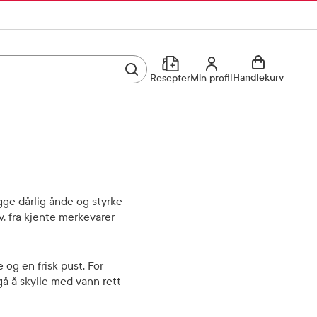
Utfør søk
Min profil
Handlekurv
Resepter
Min profil
Kjøp reseptvare
Logg inn
Min profil
Reseptoversikt
Mine favoritter
Resepthistorikk
ygge dårlig ånde og styrke
v, fra kjente merkevarer
Mine bestillinger
Meldinger fra farmasøyten
og en frisk pust. For
Kundeservice
33 74 03 24
gå å skylle med vann rett