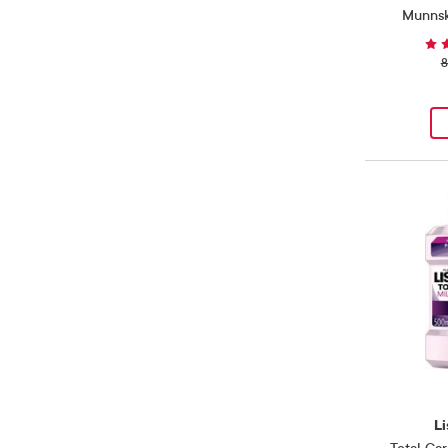
Munnsk
8
Li