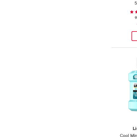
5
9
Li
Cool Min