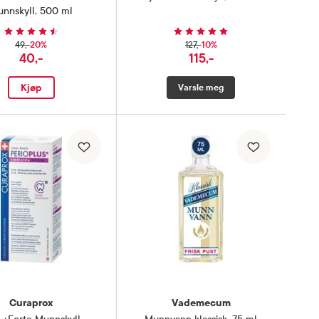
nnskyll
,
500 ml
20%
10%
49,-
127,-
40,-
115,-
Kjøp
Varsle meg
Curaprox
Vademecum