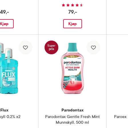
49,-
79,-
Kjøp
Kjøp
Super
pris
Flux
Parodontax
kyll 0,2% x2
Parodontax Gentle Fresh Mint
Paroex 
Munnskyll
,
500 ml