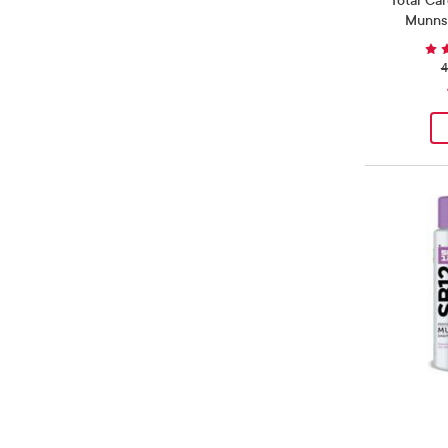
Total Car
Munnsk
4