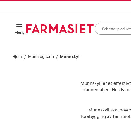
HANDLEKURVEN
IL INNHOLD
Søk i apotek
Åpne
Meny
Skriv inn minst ett te
Hjem
Munn og tann
Munnskyll
Munnskyll er et effektivt
tannemaljen. Hos Farmas
Munnskyll skal hoved
forebygging av tannprob