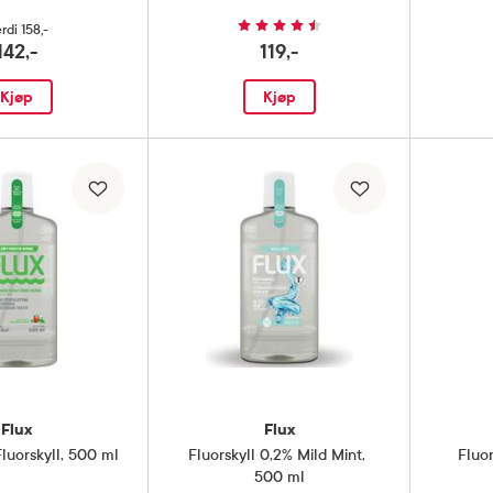
rdi
158,-
142,-
119,-
Kjøp
Kjøp
Flux
Flux
luorskyll
,
500 ml
Fluorskyll 0,2% Mild Mint
,
Fluor
500 ml