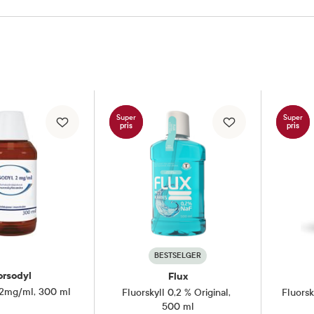
Super
Super
pris
pris
BESTSELGER
orsodyl
Flux
 2mg/ml
,
300 ml
Fluorskyll 0,2 % Original
,
Fluorsk
500 ml