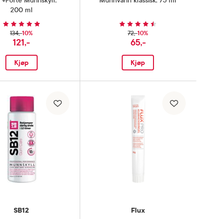
o +Forte Munnskyll
,
Munnvann klassisk
,
75 ml
200 ml
10%
10%
134,-
72,-
121,-
65,-
Kjøp
Kjøp
SB12
Flux