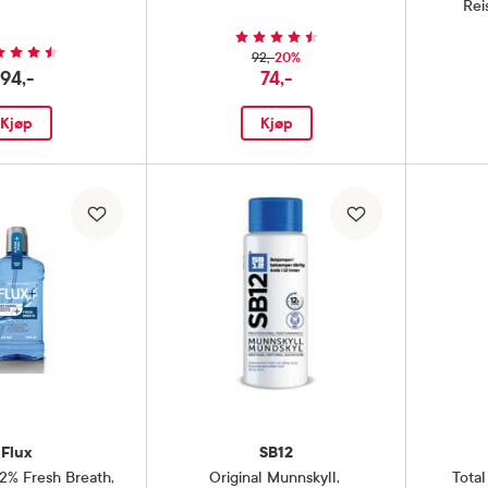
Rei
20%
92,-
94,-
74,-
Kjøp
Kjøp
Flux
SB12
,2% Fresh Breath
,
Original Munnskyll
,
Tota