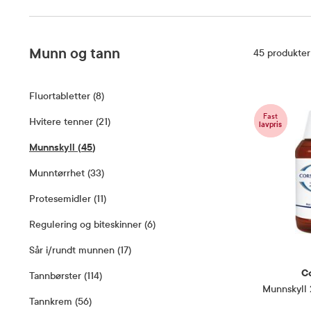
Munn og tann
Filter
45
produkter
Fluortabletter
(
8
)
–
8
Produkter
Fast
Hvitere tenner
(
21
)
–
21
Produkter
lavpris
Munnskyll
(
45
)
–
45
Produkter
Munntørrhet
(
33
)
–
33
Produkter
Protesemidler
(
11
)
–
11
Produkter
Regulering og biteskinner
(
6
)
–
6
Produkter
Sår i/rundt munnen
(
17
)
–
17
Produkter
C
Tannbørster
(
114
)
–
114
Produkter
Munnskyll
Tannkrem
(
56
)
–
56
Produkter