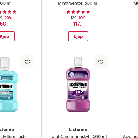
00 ml
Mint/mentol, 500 ml
Mu
20%
10%
9,-
129,-
80,-
117,-
Kjøp
Kjøp
sterine
Listerine
t Milder Taste
Total Care munnskyll
,
500 ml
Advance