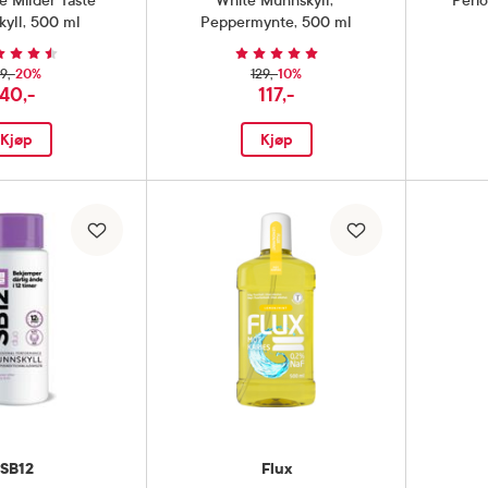
e Milder Taste
White Munnskyll
,
Peri
yll
,
500 ml
Peppermynte, 500 ml
20%
10%
9,-
129,-
40,-
117,-
Kjøp
Kjøp
SB12
Flux