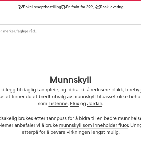
Enkel reseptbestilling
Fri frakt fra 399,-
Rask levering
gn for å se forslag, eller trykk søk.
Munnskyll
 tillegg til daglig tannpleie, og bidrar til å redusere plakk, foreb
iet finner du et bredt utvalg av munnskyll tilpasset ulike beho
som
Listerine
,
Flux
og
Jordan
.
sakelig brukes etter tannpuss for å bidra til en bedre munnhelse 
lemer anbefaler vi å bruke
munnskyll som inneholder fluor
. Unn
etterpå for å bevare virkningen lengst mulig.