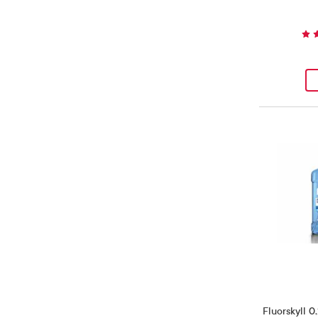
Uten smak
(
1
)
Produkt
Fluorskyll 0