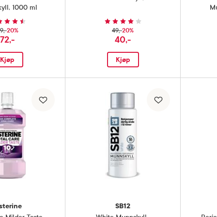
yll
,
1000 ml
Mu
20%
20%
9,-
49,-
72,-
40,-
Kjøp
Kjøp
sterine
SB12