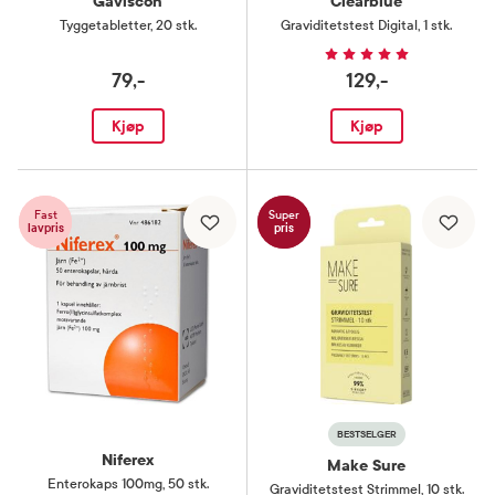
Gaviscon
Clearblue
Tyggetabletter
,
20 stk.
Graviditetstest Digital
,
1 stk.
79,-
129,-
Kjøp
Kjøp
Fast
Super
lavpris
pris
BESTSELGER
Niferex
Make Sure
Enterokaps 100mg
,
50 stk.
Graviditetstest Strimmel
,
10 stk.