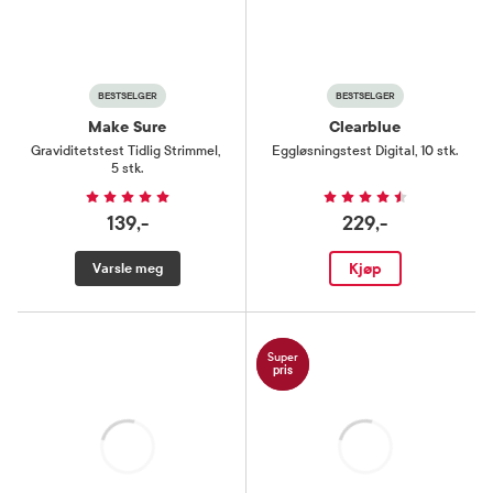
BESTSELGER
BESTSELGER
Make Sure
Clearblue
Graviditetstest Tidlig Strimmel
,
Eggløsningstest Digital
,
10 stk.
5 stk.
139,-
229,-
Kjøp
Varsle meg
Super
pris
Laster
Laster