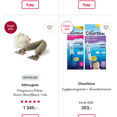
Kjøp
Kjøp
Super
Pakke-
pris
pris
BESTSELGER
Clearblue
bbhugme
Eggløsningstest + Graviditetstest
Pregnancy Pillow
,
Dusty Olive/Black, 1 stk.
Verdi
408,-
1 349,-
353,-