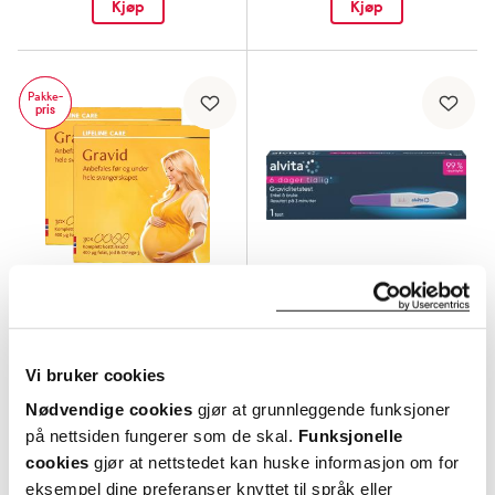
Kjøp
Kjøp
Pakke-
pris
Lifeline Care
Alvita
Kosttilskudd Gravid x2
6 Dager Tidlig Graviditetstest
,
Vi bruker cookies
1 stk.
Nødvendige cookies
gjør at grunnleggende funksjoner
Verdi
428,-
30%
89,-
på nettsiden fungerer som de skal.
Funksjonelle
376,-
63,-
cookies
gjør at nettstedet kan huske informasjon om for
eksempel dine preferanser knyttet til språk eller