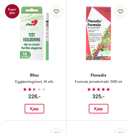
Super
pris
Rfsu
Floradix
Eggløsningstest
,
14 stk.
Formula jernekstrakt
,
500 ml
228,-
325,-
Kjøp
Kjøp