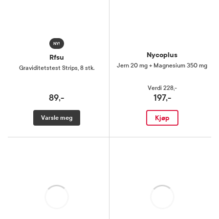
NY!
Nycoplus
Rfsu
Jern 20 mg + Magnesium 350 mg
Graviditetstest Strips
,
8 stk.
Verdi
228,-
89,-
197,-
Kjøp
Varsle meg
Laster
Laster