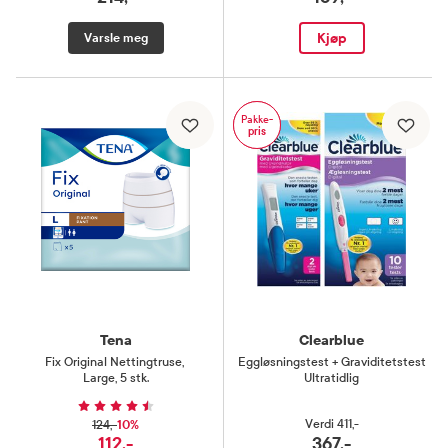
Kjøp
Varsle meg
Pakke-
pris
Tena
Clearblue
Fix Original Nettingtruse
,
Eggløsningstest + Graviditetstest
Large, 5 stk.
Ultratidlig
10%
Verdi
411,-
124,-
112,-
367,-