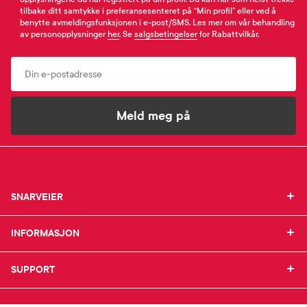
tilbake ditt samtykke i preferansesenteret på “Min profil” eller ved å
benytte avmeldingsfunksjonen i e-post/SMS. Les mer om vår behandling
av personopplysninger
her
. Se
salgsbetingelser
for Rabattvilkår.
Email
Meld meg på
SNARVEIER
SNARVEIER
INFORMASJON
Min profil
INFORMASJON
Mine favoritter
Mine bestillinger
SUPPORT
Om Farmasiet.no
SUPPORT
Mine resepter
Jobb hos oss
Resepthistorikk
Pressekontakt
Kontakt oss