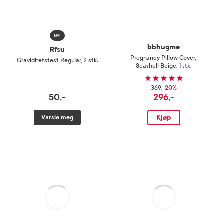
NY!
bbhugme
Rfsu
Pregnancy Pillow Cover
,
Graviditetstest Regular
,
2 stk.
Seashell Beige, 1 stk.
20%
369,-
50,-
296,-
Kjøp
Varsle meg
Laster
Laster