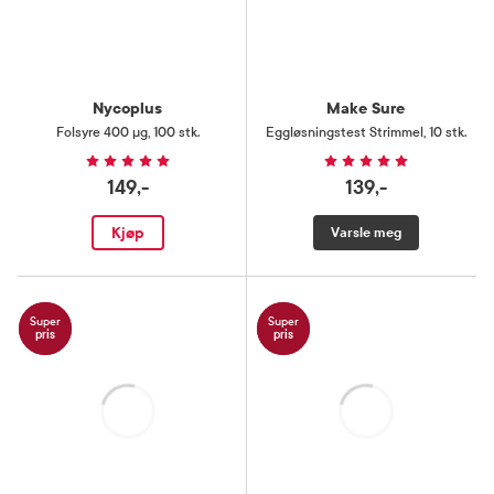
Nycoplus
Make Sure
Folsyre 400 µg
,
100 stk.
Eggløsningstest Strimmel
,
10 stk.
149,-
139,-
Kjøp
Varsle meg
Super
Super
pris
pris
Laster
Laster