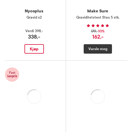
Nycoplus
Make Sure
Gravid x2
Graviditetstest Stav
,
5 stk.
Verdi
398,-
10%
179,-
338,-
162,-
Kjøp
Varsle meg
Fast
lavpris
Laster
Laster