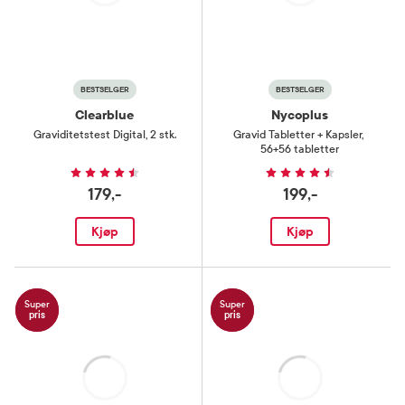
BESTSELGER
BESTSELGER
Clearblue
Nycoplus
Graviditetstest Digital
,
2 stk.
Gravid Tabletter + Kapsler
,
56+56 tabletter
179,-
199,-
Kjøp
Kjøp
Super
Super
pris
pris
Laster
Laster