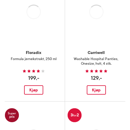
Laster
Laster
Floradix
Carriwell
Formula jernekstrakt
,
250 ml
Washable Hospital Panties
,
Onesize, hvit, 4 stk.
199,-
129,-
Kjøp
Kjøp
Super
3
2
for
pris