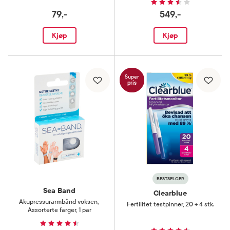
79,-
549,-
Kjøp
Kjøp
Super
pris
BESTSELGER
Sea Band
Clearblue
Akupressurarmbånd voksen
,
Fertilitet testpinner
,
20 + 4 stk.
Assorterte farger, 1 par