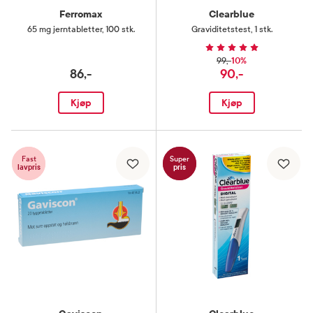
Ferromax
Clearblue
65 mg jerntabletter
,
100 stk.
Graviditetstest
,
1 stk.
10%
99,-
86,-
90,-
Kjøp
Kjøp
Fast
Super
lavpris
pris