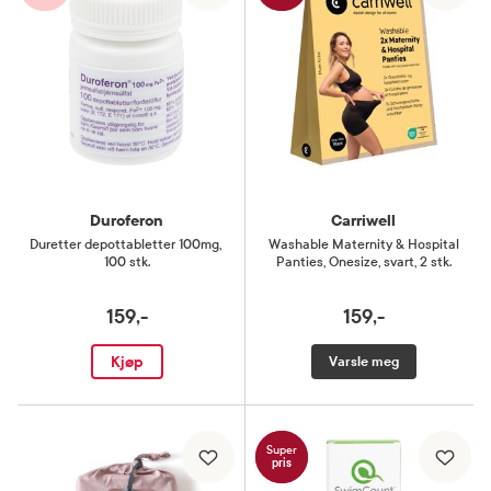
Duroferon
Carriwell
Duretter depottabletter 100mg
,
Washable Maternity & Hospital
100 stk.
Panties
,
Onesize, svart, 2 stk.
159,-
159,-
Kjøp
Varsle meg
Super
pris