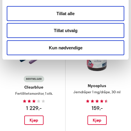
Tillat alle
Super
pris
Tillat utvalg
Kun nødvendige
BESTSELGER
Nycoplus
Clearblue
Jerndråper 1 mg/dråpe
,
30 ml
Fertilitetsmonitor
,
1 stk.
1 229,-
159,-
Kjøp
Kjøp