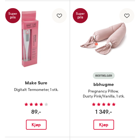
Super
Super
pris
pris
BESTSELGER
Make Sure
bbhugme
Digitalt Termometer
,
1 stk.
Pregnancy Pillow
,
Dusty Pink/Vanilla, 1 stk.
89,-
1 349,-
Kjøp
Kjøp