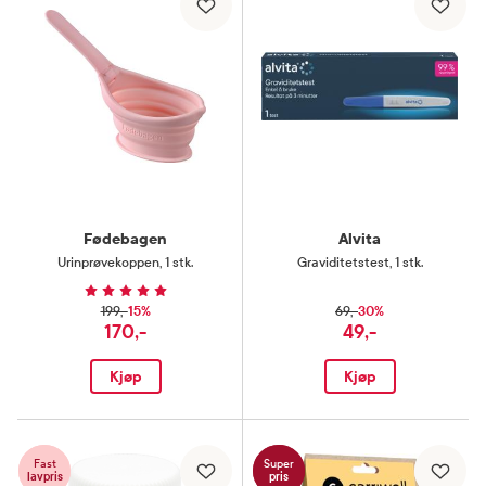
Fødebagen
Alvita
Urinprøvekoppen
,
1 stk.
Graviditetstest
,
1 stk.
15%
30%
199,-
69,-
170,-
49,-
Kjøp
Kjøp
Fast
Super
lavpris
pris