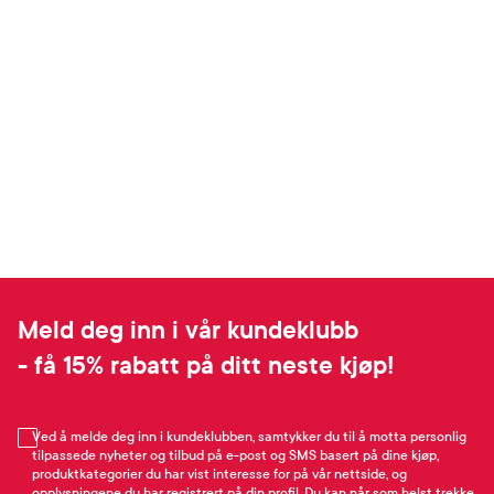
Meld deg inn i vår kundeklubb
- få 15% rabatt på ditt neste kjøp!
Ved å melde deg inn i kundeklubben, samtykker du til å motta personlig
tilpassede nyheter og tilbud på e-post og SMS basert på dine kjøp,
produktkategorier du har vist interesse for på vår nettside, og
opplysningene du har registrert på din profil. Du kan når som helst trekke