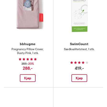
bbhugme
SwimCount
Pregnancy Pillow Cover
,
Sædkvalitetstest
,
1 stk.
Dusty Pink, 1 stk.
20%
359,-
288,-
419,-
Kjøp
Kjøp