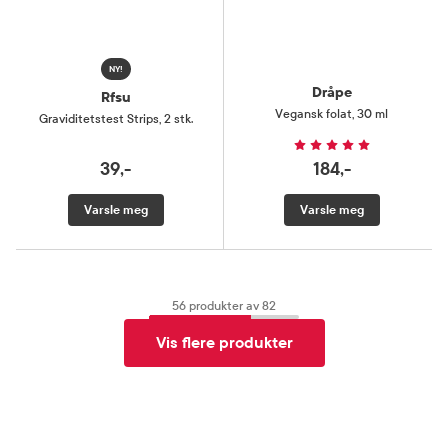
NY!
Dråpe
Rfsu
Vegansk folat
,
30 ml
Graviditetstest Strips
,
2 stk.
39,-
184,-
Varsle meg
Varsle meg
56
produkter av
82
Vis flere produkter