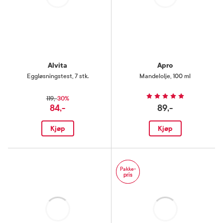
Laster
Laster
Alvita
Apro
Eggløsningstest
,
7 stk.
Mandelolje
,
100 ml
30%
119,-
84,-
89,-
Kjøp
Kjøp
Pakke-
pris
Laster
Laster