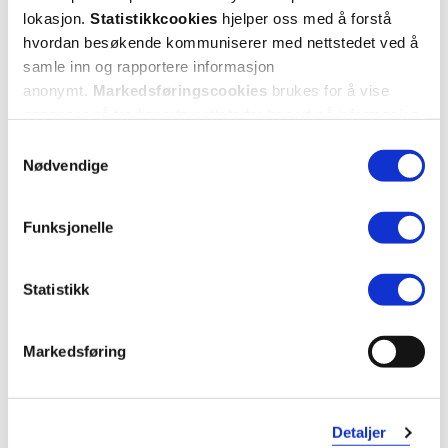
Kjøp
Varsle meg
lokasjon.
Statistikkcookies
hjelper oss med å forstå
hvordan besøkende kommuniserer med nettstedet ved å
samle inn og rapportere informasjon
Super
anonymt.
Markedsføringscookies
brukes for å vise
pris
annonser på tredjeparts nettsteder basert på informasjon
om dine besøk på vår nettside.
Samtykkevalg
Nødvendige
Funksjonelle
BESTSELGER
Statistikk
Alvita
Lifeline Care
Graviditetstest
,
2 stk.
Kosttilskudd Ammende
,
30 dagsdoser
Markedsføring
30%
129,-
224,-
91,-
Detaljer
Kjøp
Kjøp