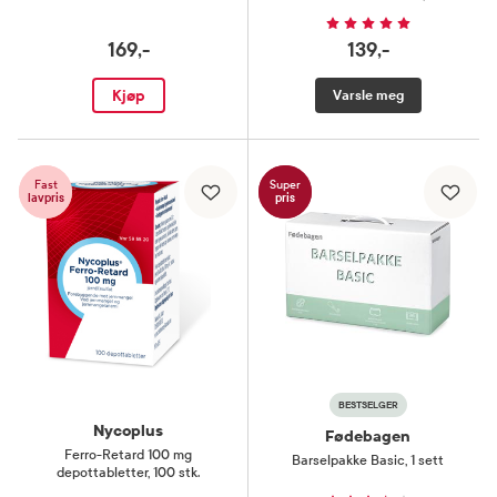
169,-
139,-
Kjøp
Varsle meg
Fast
Super
lavpris
pris
BESTSELGER
Nycoplus
Fødebagen
Ferro-Retard 100 mg
Barselpakke Basic
,
1 sett
depottabletter
,
100 stk.