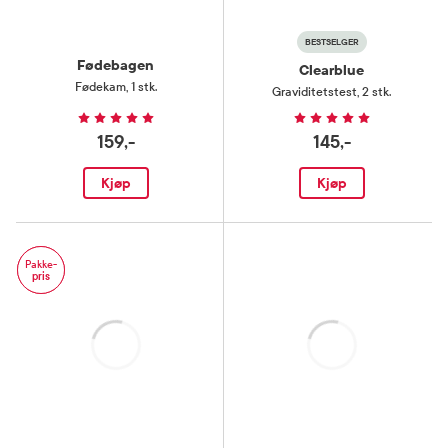
BESTSELGER
Fødebagen
Clearblue
Fødekam
,
1 stk.
Graviditetstest
,
2 stk.
159,-
145,-
Kjøp
Kjøp
Pakke-
pris
Laster
Laster