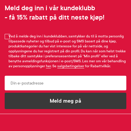
Meld deg inn i vår kundeklubb
- få 15% rabatt på ditt neste kjøp!
Ved å melde deg inn i kundeklubben, samtykker du til å motta personlig
tilpassede nyheter og tilbud på e-post og SMS basert på dine kjøp,
produktkategorier du har vist interesse for på vår nettside, og
opplysningene du har registrert på din profil. Du kan når som helst trekke
tilbake ditt samtykke i preferansesenteret på “Min profil” eller ved å
benytte avmeldingsfunksjonen i e-post/SMS. Les mer om vår behandling
av personopplysninger
her
. Se
salgsbetingelser
for Rabattvilkår.
Email
Meld meg på