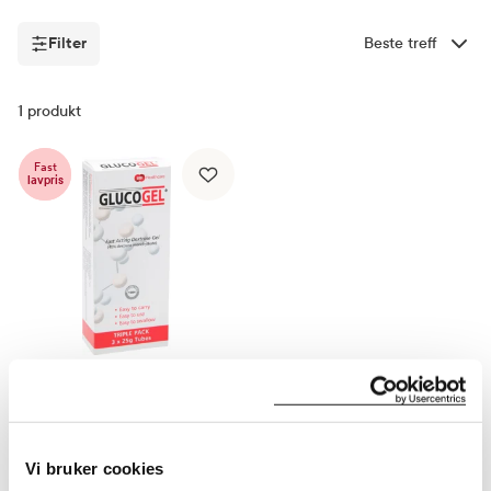
Filter
Sorter etter
Filter
1
produkt
Fast
lavpris
Glucogel
Hurtigvirkende dextrosegel
,
3 x 25 g
Vi bruker cookies