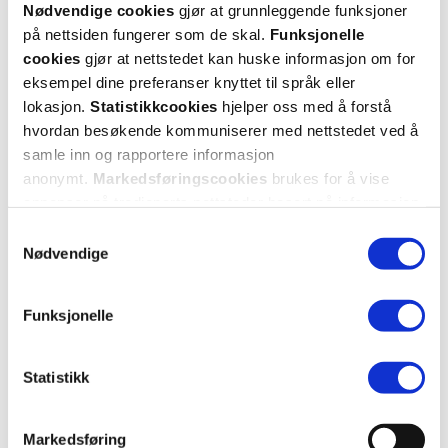
Nødvendige cookies
gjør at grunnleggende funksjoner
187,-
på nettsiden fungerer som de skal.
Funksjonelle
Kjøp
cookies
gjør at nettstedet kan huske informasjon om for
eksempel dine preferanser knyttet til språk eller
lokasjon.
Statistikkcookies
hjelper oss med å forstå
hvordan besøkende kommuniserer med nettstedet ved å
samle inn og rapportere informasjon
anonymt.
Markedsføringscookies
brukes for å vise
annonser på tredjeparts nettsteder basert på informasjon
om dine besøk på vår nettside.
Samtykkevalg
Nødvendige
Funksjonelle
Statistikk
Markedsføring