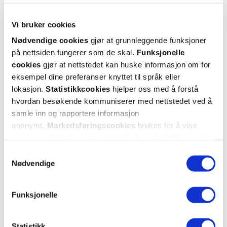
Vi bruker cookies
Nødvendige cookies
gjør at grunnleggende funksjoner
på nettsiden fungerer som de skal.
Funksjonelle
cookies
gjør at nettstedet kan huske informasjon om for
eksempel dine preferanser knyttet til språk eller
SHIFT
SHIFT
lokasjon.
Statistikkcookies
hjelper oss med å forstå
Sleep spray
,
20 ml
Magnesium tabletter
,
120 stk.
hvordan besøkende kommuniserer med nettstedet ved å
samle inn og rapportere informasjon
199,-
509,-
anonymt.
Markedsføringscookies
brukes for å vise
annonser på tredjeparts nettsteder basert på informasjon
Kjøp
Kjøp
om dine besøk på vår nettside.
Samtykkevalg
Nødvendige
Funksjonelle
Statistikk