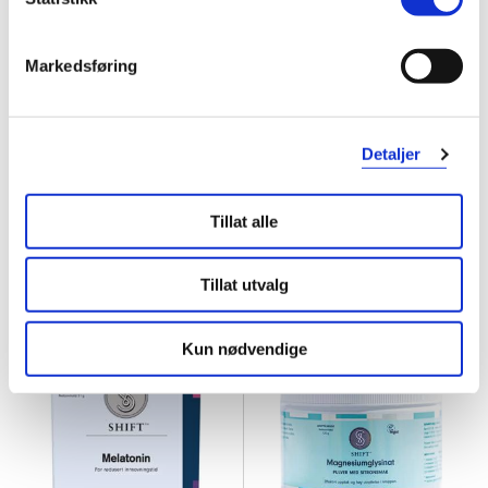
Markedsføring
SHIFT
SHIFT
Detaljer
Naturlig-C tabletter
,
80 stk
Omega-3 kapsler
,
30 stk.
449,-
269,-
Tillat alle
Kjøp
Kjøp
Tillat utvalg
Kun nødvendige