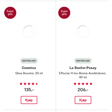
Super
Super
pris
pris
Laster
Laster
BESTSELGER
BESTSELGER
Cosmica
La Roche-Posay
Glow Booster
,
30 ml
Effaclar H Iso-Biome Ansiktskrem
,
40 ml
135,-
206,-
Kjøp
Kjøp