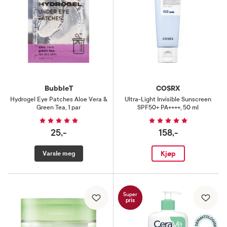
BubbleT
COSRX
Hydrogel Eye Patches Aloe Vera &
Ultra-Light Invisible Sunscreen
Green Tea
,
1 par
SPF50+ PA++++
,
50 ml
25,-
158,-
Kjøp
Varsle meg
Super
pris