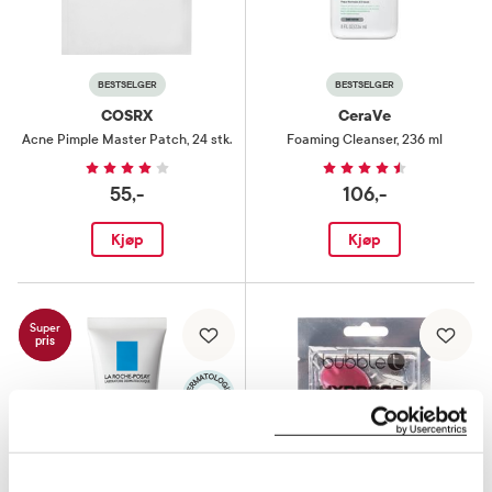
BESTSELGER
BESTSELGER
COSRX
CeraVe
Acne Pimple Master Patch
,
24 stk.
Foaming Cleanser
,
236 ml
55,-
106,-
Kjøp
Kjøp
Super
pris