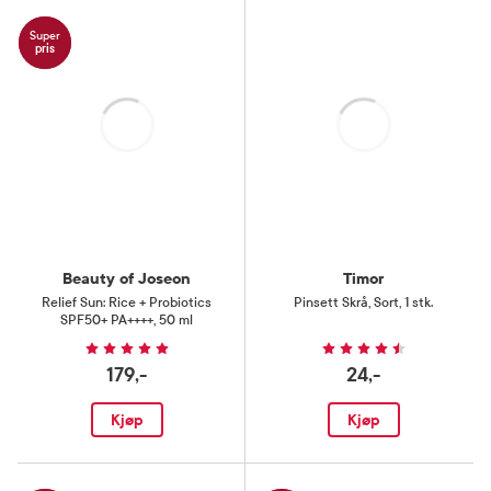
Super
pris
Laster
Laster
Beauty of Joseon
Timor
Relief Sun: Rice + Probiotics
Pinsett Skrå
,
Sort, 1 stk.
SPF50+ PA++++
,
50 ml
179,-
24,-
Kjøp
Kjøp