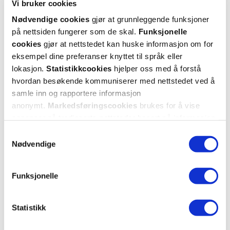
Vi bruker cookies
Nødvendige cookies
gjør at grunnleggende funksjoner
BESTSELGER
på nettsiden fungerer som de skal.
Funksjonelle
BubbleT
La Roche-Posay
cookies
gjør at nettstedet kan huske informasjon om for
Hydrogel Eye Patches Vitamin E &
Toleriane Sensitive Light Creme
,
eksempel dine preferanser knyttet til språk eller
Green Tea
,
1 par
40 ml
lokasjon.
Statistikkcookies
hjelper oss med å forstå
hvordan besøkende kommuniserer med nettstedet ved å
207,-
28,-
samle inn og rapportere informasjon
Kjøp
Kjøp
anonymt.
Markedsføringscookies
brukes for å vise
annonser på tredjeparts nettsteder basert på informasjon
om dine besøk på vår nettside.
Samtykkevalg
Nødvendige
Funksjonelle
Statistikk