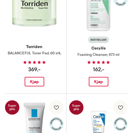
BESTSELGER
Torriden
CeraVe
BALANCEFUL Toner Pad
,
60 stk.
Foaming Cleanser
,
473 ml
369,-
162,-
Kjøp
Kjøp
Super
Super
pris
pris