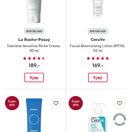
BESTSELGER
BESTSELGER
La Roche-Posay
CeraVe
Toleriane Sensitive Riche Creme
,
Facial Moisturising Lotion SPF50
,
40 ml
52 ml
189,-
169,-
Kjøp
Kjøp
Super
Super
pris
pris