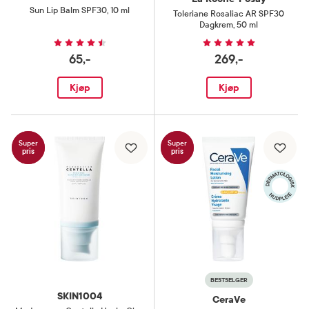
Sun Lip Balm SPF30
,
10 ml
Toleriane Rosaliac AR SPF30
Dagkrem
,
50 ml
65,-
269,-
Kjøp
Kjøp
Super
Super
pris
pris
BESTSELGER
SKIN1004
CeraVe