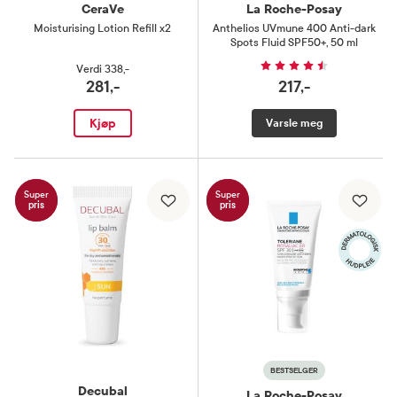
CeraVe
La Roche-Posay
Moisturising Lotion Refill x2
Anthelios UVmune 400 Anti-dark
Spots Fluid SPF50+
,
50 ml
Verdi
338,-
281,-
217,-
Kjøp
Varsle meg
Super
Super
pris
pris
BESTSELGER
Decubal
La Roche-Posay