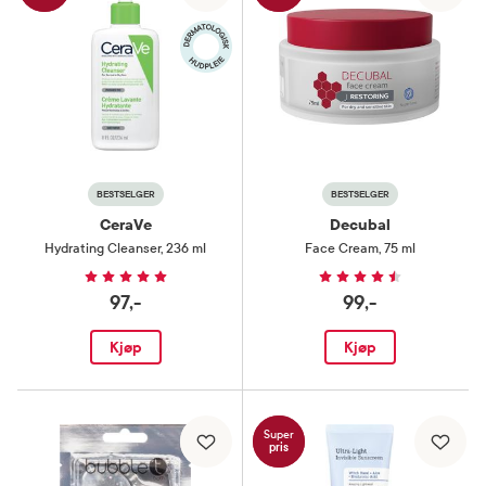
BESTSELGER
BESTSELGER
CeraVe
Decubal
Hydrating Cleanser
,
236 ml
Face Cream
,
75 ml
97,-
99,-
Kjøp
Kjøp
Super
pris