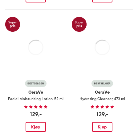
Super
Super
pris
pris
Laster
Laster
BESTSELGER
BESTSELGER
CeraVe
CeraVe
Facial Moisturising Lotion
,
52 ml
Hydrating Cleanser
,
473 ml
129,-
129,-
Kjøp
Kjøp