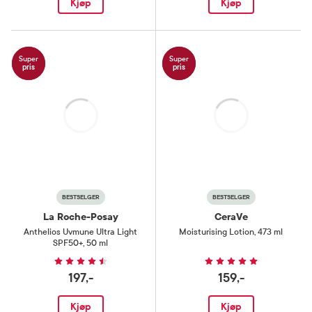
Kjøp
Kjøp
Super
Super
pris
pris
Laster
Laster
BESTSELGER
BESTSELGER
La Roche-Posay
CeraVe
Anthelios Uvmune Ultra Light
Moisturising Lotion
,
473 ml
SPF50+
,
50 ml
197,-
159,-
Kjøp
Kjøp