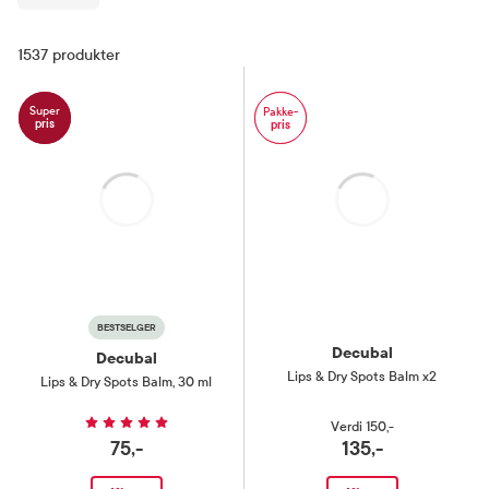
Filter
1537
produkter
Super
Pakke-
pris
pris
Laster
Laster
BESTSELGER
Decubal
Decubal
Lips & Dry Spots Balm x2
Lips & Dry Spots Balm
,
30 ml
Verdi
150,-
75,-
135,-