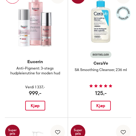
BESTSELGER
Eucerin
CeraVe
Anti-Pigment: 3-stegs
SA Smoothing Cleanser
,
236 ml
hudpleierutine for moden hud
Verdi
1 337,-
999,-
125,-
Kjøp
Kjøp
Super
Super
pris
pris