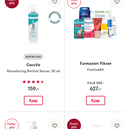
pris
pris
BESTSELGER
Farmasiet Fikser
CeraVe
Festivalkit
Resurfacing Retinol Serum
,
30 ml
Verdi
686,-
159,-
627,-
Kjøp
Kjøp
Super
Pakke-
pris
pris