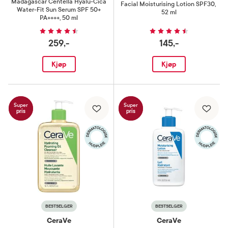
Madagascar Centella Hyalu-Cica
Facial Moisturising Lotion SPF30
,
Water-Fit Sun Serum SPF 50+
52 ml
PA++++
,
50 ml
259,-
145,-
Kjøp
Kjøp
Super
Super
pris
pris
BESTSELGER
BESTSELGER
CeraVe
CeraVe