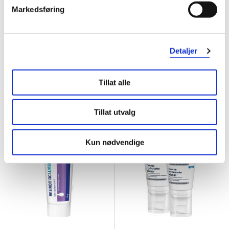
Markedsføring
La Roche-Posay
La Roche-Posay
Cicaplast Balm B5+ SPF50
,
40 ml
Mela B3 10 Serum
,
30 ml
Detaljer
207,-
575,-
Tillat alle
Kjøp
Kjøp
Tillat utvalg
Fast
Pakke-
lavpris
pris
Kun nødvendige