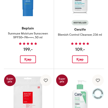
BESTSELGER
Beplain
CeraVe
Sunmuse Moisture Sunscreen
Blemish Control Cleanser
,
236 ml
SPF50+ PA++++
,
50 ml
199,-
109,-
Kjøp
Kjøp
Super
Super
pris
pris