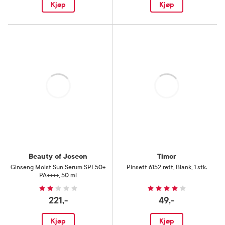
Kjøp
Kjøp
Laster
Laster
Beauty of Joseon
Timor
Ginseng Moist Sun Serum SPF50+
Pinsett 6152 rett
,
Blank, 1 stk.
PA++++
,
50 ml
221,-
49,-
Kjøp
Kjøp