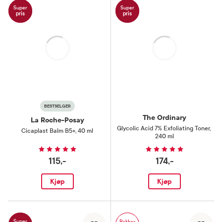
Super
Super
pris
pris
Laster
Laster
BESTSELGER
The Ordinary
La Roche-Posay
Glycolic Acid 7% Exfoliating Toner
,
Cicaplast Balm B5+
,
40 ml
240 ml
115,-
174,-
Kjøp
Kjøp
Super
Pakke-