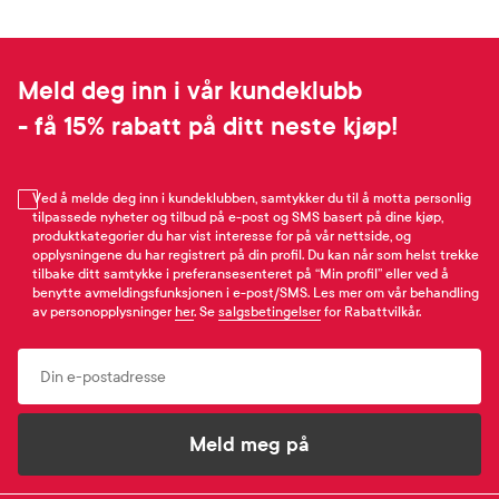
Meld deg inn i vår kundeklubb
- få 15% rabatt på ditt neste kjøp!
Ved å melde deg inn i kundeklubben, samtykker du til å motta personlig
tilpassede nyheter og tilbud på e-post og SMS basert på dine kjøp,
produktkategorier du har vist interesse for på vår nettside, og
opplysningene du har registrert på din profil. Du kan når som helst trekke
tilbake ditt samtykke i preferansesenteret på “Min profil” eller ved å
benytte avmeldingsfunksjonen i e-post/SMS. Les mer om vår behandling
av personopplysninger
her
. Se
salgsbetingelser
for Rabattvilkår.
Email
Meld meg på