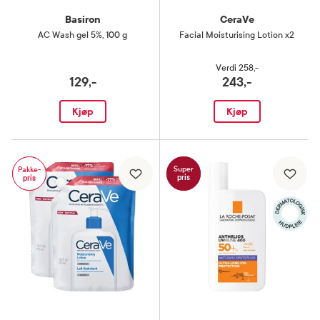
Basiron
CeraVe
AC Wash gel 5%
,
100 g
Facial Moisturising Lotion x2
Verdi
258,-
129,-
243,-
Kjøp
Kjøp
Super
Pakke-
pris
pris