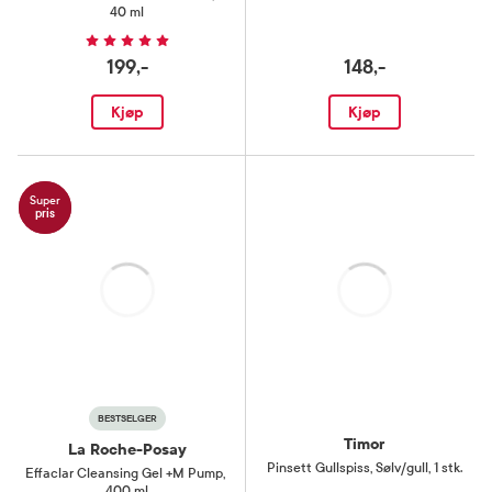
40 ml
199,-
148,-
Kjøp
Kjøp
Super
pris
Laster
Laster
BESTSELGER
Timor
La Roche-Posay
Pinsett Gullspiss
,
Sølv/gull, 1 stk.
Effaclar Cleansing Gel +M Pump
,
400 ml