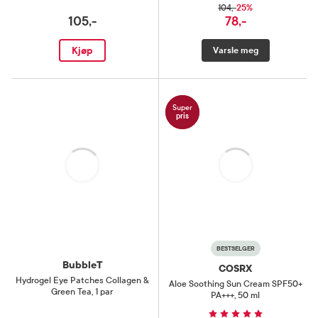
25%
104,-
105,-
78,-
Kjøp
Varsle meg
Super
pris
Laster
Laster
BESTSELGER
BubbleT
COSRX
Hydrogel Eye Patches Collagen &
Aloe Soothing Sun Cream SPF50+
Green Tea
,
1 par
PA+++
,
50 ml