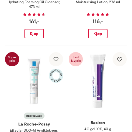
Hydrating Foaming Oil Cleanser
,
Moisturising Lotion
,
236 ml
473 ml
161,-
116,-
Kjøp
Kjøp
Super
Fast
pris
lavpris
BESTSELGER
Basiron
La Roche-Posay
AC gel 10%
,
40 g
Effaclar DUO+M Ansiktskrem
,