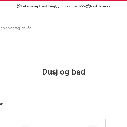
Enkel reseptbestilling
Fri frakt fra 399,-
Rask levering
gn for å se forslag, eller trykk søk.
Dusj og bad
er