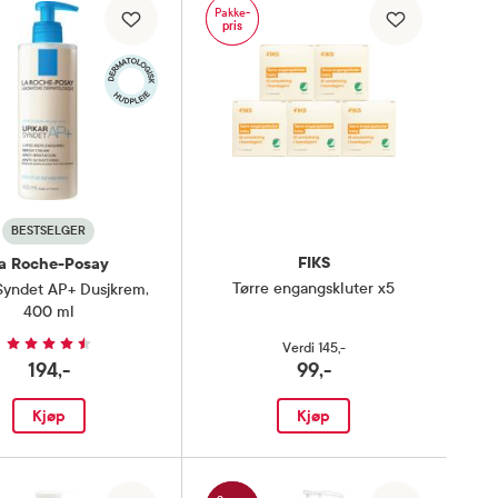
Pakke-
pris
BESTSELGER
FIKS
a Roche-Posay
Tørre engangskluter x5
 Syndet AP+ Dusjkrem
,
400 ml
Verdi
145,-
194,-
99,-
Kjøp
Kjøp