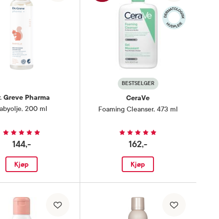
BESTSELGER
r. Greve Pharma
CeraVe
abyolje
,
200 ml
Foaming Cleanser
,
473 ml
144,-
162,-
Kjøp
Kjøp