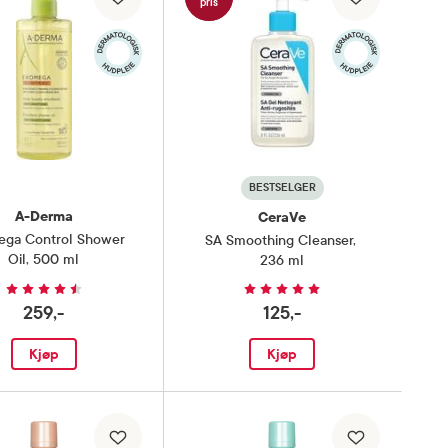
pris
BESTSELGER
A-Derma
CeraVe
ga Control Shower
SA Smoothing Cleanser
,
Oil
,
500 ml
236 ml
259,-
125,-
Kjøp
Kjøp