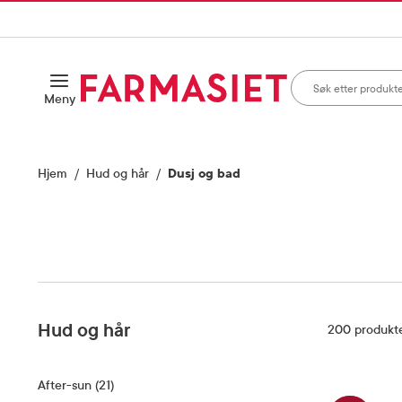
HANDLEKURVEN
IL INNHOLD
Søk i apotek
Åpne
Meny
Skriv inn minst ett te
Hjem
Hud og hår
Dusj og bad
Hud og hår
Filter
200
produkt
After-sun
(
21
)
–
21
Produkter