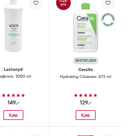
Super
pris
BESTSELGER
Lactacyd
CeraVe
sjkrem
,
1000 ml
Hydrating Cleanser
,
473 ml
149,-
129,-
Kjøp
Kjøp