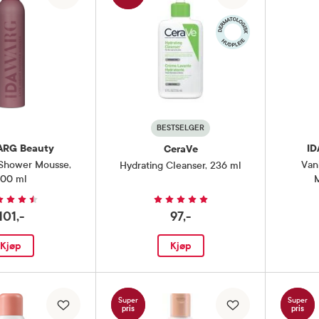
BESTSELGER
ARG Beauty
ID
CeraVe
 Shower Mousse
,
Van
Hydrating Cleanser
,
236 ml
00 ml
101,-
97,-
Kjøp
Kjøp
Super
Super
pris
pris