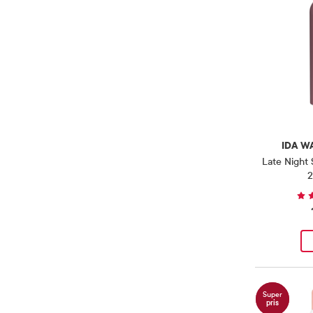
SebaMed
(
14
)
Produkter
Skybottle
(
3
)
Produkter
Tan Luxious
(
1
)
Produkt
Tena
(
6
)
Produkter
Vichy
(
1
)
Produkt
Weleda
(
1
)
Produkt
IDA W
Wild
(
4
)
Produkter
Late Night
2
Super
pris