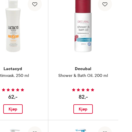
Lactacyd
Decubal
ntimvask
,
250 ml
Shower & Bath Oil
,
200 ml
62,-
82,-
Kjøp
Kjøp