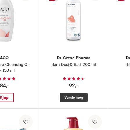
ACO
Dr. Greve Pharma
D
re Cleansing Oil
Barn Dusj & Bad
,
200 ml
B
p
,
150 ml
84,-
92,-
Kjøp
Varsle meg