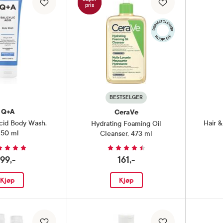
pris
BESTSELGER
Q+A
CeraVe
Acid Body Wash
,
Hair 
Hydrating Foaming Oil
250 ml
Cleanser
,
473 ml
99,-
161,-
Kjøp
Kjøp