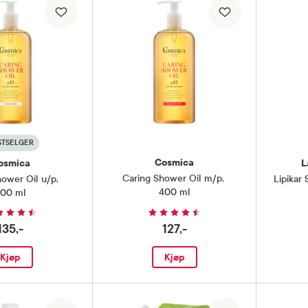
STSELGER
Cosmica
osmica
L
Caring Shower Oil m/p
,
hower Oil u/p
,
Lipikar
400 ml
00 ml
135,-
127,-
Kjøp
Kjøp