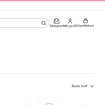
Utfør søk
Min profil
Handlekurv
Resepter
Min profil
Kjøp reseptvare
Logg inn
Min profil
Reseptoversikt
Mine favoritter
Resepthistorikk
Mine bestillinger
Meldinger fra farmasøyten
Sorter etter
Kundeservice
33 74 03 24