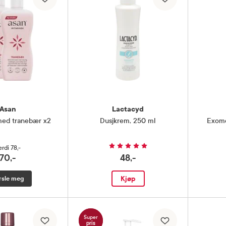
Asan
Lactacyd
med tranebær x2
Dusjkrem
,
250 ml
Exome
erdi
78,-
70,-
48,-
Kjøp
rsle meg
Super
pris