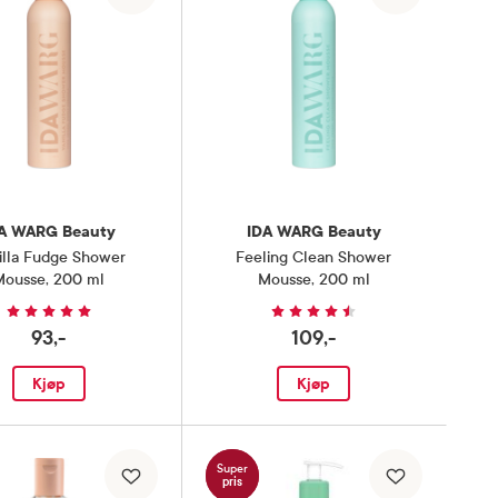
A WARG Beauty
IDA WARG Beauty
illa Fudge Shower
Feeling Clean Shower
Mousse
,
200 ml
Mousse
,
200 ml
93,-
109,-
Kjøp
Kjøp
Super
pris