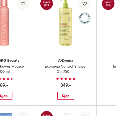
Super
Super
pris
pris
ARG Beauty
A-Derma
 Shower Mousse
,
Exomega Control Shower
I
00 ml
Oil
,
750 ml
89,-
349,-
Kjøp
Kjøp
Super