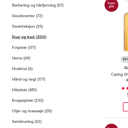
Super
Barbering og hårfjerning
(
57
)
–
57
Produkter
pris
Deodoranter
(
72
)
–
72
Produkter
Desinfeksjon
(
25
)
–
25
Produkter
Dusj og bad
(
200
)
–
200
Produkter
Fotpleie
(
177
)
–
177
Produkter
Herre
(
69
)
–
69
Produkter
BE
C
Hodelus
(
6
)
–
6
Produkter
Caring S
Hånd og negl
(
177
)
–
177
Produkter
4
Hårpleie
(
481
)
–
481
Produkter
Kroppspleie
(
232
)
–
232
Produkter
Oljer og massasje
(
20
)
–
20
Produkter
Selvbruning
(
52
)
–
52
Produkter