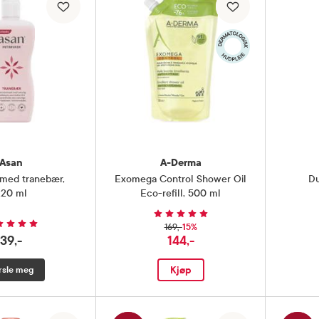
Asan
A-Derma
 med tranebær
,
Exomega Control Shower Oil
Du
220 ml
Eco-refill
,
500 ml
15%
169,-
39,-
144,-
Kjøp
rsle meg