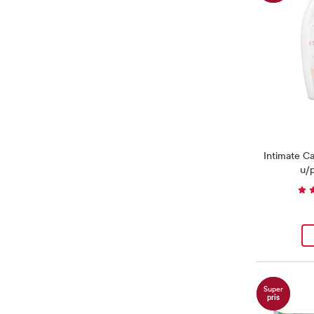
Intimate Ca
u/
Super
pris