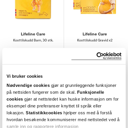
Lifeline Care
Lifeline Care
Kosttilskudd Barn
,
30 stk.
Kosttilskudd Gravid x2
Verdi
428,-
117,-
376,-
Kjøp
Varsle meg
Vi bruker cookies
Nødvendige cookies
gjør at grunnleggende funksjoner
på nettsiden fungerer som de skal.
Funksjonelle
cookies
gjør at nettstedet kan huske informasjon om for
eksempel dine preferanser knyttet til språk eller
lokasjon.
Statistikkcookies
hjelper oss med å forstå
hvordan besøkende kommuniserer med nettstedet ved å
samle inn og rapportere informasjon