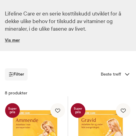
Lifeline Care er en serie kosttilskudd utviklet for å
dekke ulike behov for tilskudd av vitaminer og
mineraler, i de ulike fasene av livet.
Vis mer
Lifeline Care lansert som det første alt-i-ett
kosttilskuddet for gravide i 2008. Kosttilskuddet
Lifeline Care Gravid kombinerer de viktigste
næringsstoffene for at mor og barn skal ha det best
Filter
Sorter etter
mulig. Siden 2008 har Lifeline Care serien
ekspandert til å være kosttilskudd tilpasset alle livets
Filter
8
produkter
ulike faser, og består i dag av alt fra gravid og
ammende til søvn og barn. Produktene er utviklet av
leger og farmasøyter for å sikre god kvalitet og gi
Super
Super
pris
pris
trygghet.