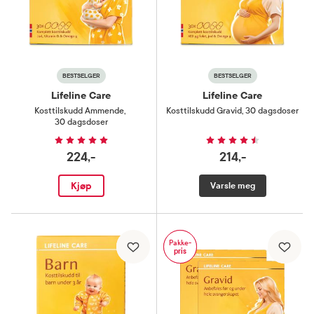
BESTSELGER
BESTSELGER
Lifeline Care
Lifeline Care
Kosttilskudd Ammende
,
Kosttilskudd Gravid
,
30 dagsdoser
30 dagsdoser
224,-
214,-
Kjøp
Varsle meg
Pakke-
pris