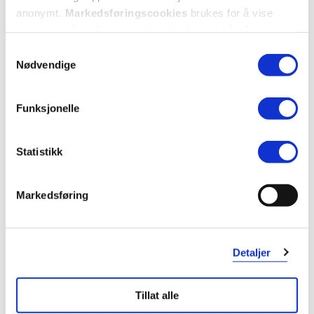
anonymt.
Markedsføringscookies
brukes for å vise
annonser på tredjeparts nettsteder basert på informasjon
om dine besøk på vår nettside.
Samtykkevalg
Nødvendige
Lifeline Care
Lifeline Care
Kosttilskudd Junior
,
30 stk.
God Søvn Kosttilskudd
,
60 stk.
Funksjonelle
136,-
134,-
Kjøp
Varsle meg
Statistikk
Markedsføring
Detaljer
Tillat alle