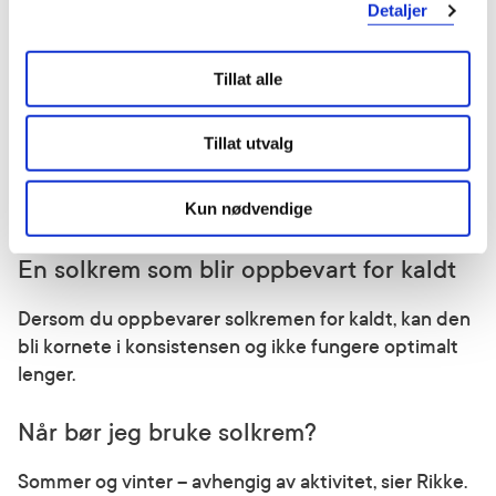
Detaljer
solbeskyttelsen som en solkrem som har ligget tørt
og i romtemperatur.
Tillat alle
For varm solkrem - hva skjer?
Tillat utvalg
En solkrem som har blitt oppbevart i for høye
temperaturer over lang tid (for eksempel i direkte
Kun nødvendige
sollys), skiller seg og mister beskyttelsesevnen.
En solkrem som blir oppbevart for kaldt
Dersom du oppbevarer solkremen for kaldt, kan den
bli kornete i konsistensen og ikke fungere optimalt
lenger.
Når bør jeg bruke solkrem?
Sommer og vinter – avhengig av aktivitet, sier Rikke.