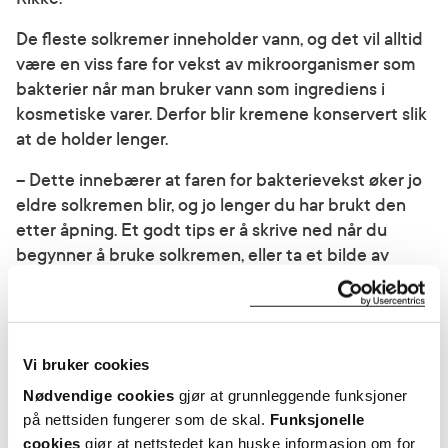
De fleste solkremer inneholder vann, og det vil alltid
være en viss fare for vekst av mikroorganismer som
bakterier når man bruker vann som ingrediens i
kosmetiske varer. Derfor blir kremene konservert slik
at de holder lenger.
– Dette innebærer at faren for bakterievekst øker jo
eldre solkremen blir, og jo lenger du har brukt den
etter åpning. Et godt tips er å skrive ned når du
begynner å bruke solkremen, eller ta et bilde av
flasken, slik at du har noe å referere til hvis du er i tvil,
anbefaler Rikke.
Når går solkrem ut på dato?
Vi bruker cookies
Nødvendige cookies
gjør at grunnleggende funksjoner
Er solkremen uåpnet og har en holdbarhet på under
på nettsiden fungerer som de skal.
Funksjonelle
30 måneder, vil det stå en utløpsdato på
cookies
gjør at nettstedet kan huske informasjon om for