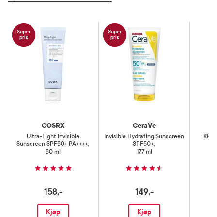
Super
Super
pris
pris
COSRX
CeraVe
Ultra-Light Invisible
Invisible Hydrating Sunscreen
Kids
Sunscreen SPF50+ PA++++
,
SPF50+
,
50 ml
177 ml
158,-
149,-
Kjøp
Kjøp