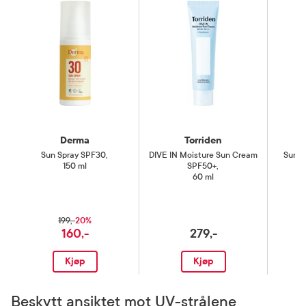
Derma
Torriden
Sun Spray SPF30
,
DIVE IN Moisture Sun Cream
Sun D
150 ml
SPF50+
,
60 ml
20%
199,-
160,-
279,-
Kjøp
Kjøp
Beskytt ansiktet mot UV-strålene