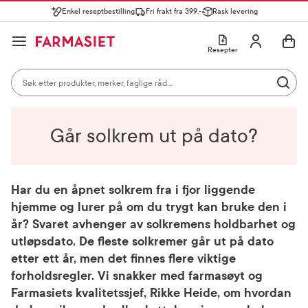
Enkel reseptbestilling
Fri frakt fra 399,-
Rask levering
Søk i apotek
Lukk
Utfør 
GÅ TIL HANDLEKURVEN
GÅ TIL INNHOLD
Skriv inn minst ett tegn for å se forslag, eller trykk søk.
Åpne
Min profil
Resepter
Søkeresultater
Søk i apotek
Hjem
Råd fra apoteket
Solbeskyttelse
Går solkrem ut på
Mest søkte kategorier
Utfør 
dato?
Skriv inn minst ett tegn for å se forslag, eller trykk søk.
Reseptvarer
Kosttilskudd og ernæring
Feber og forkjøle
Populære søk
Går solkrem ut på dato?
solkrem
cerave
Har du en åpnet solkrem fra i fjor liggende
hjemme og lurer på om du trygt kan bruke den i
paracet
år? Svaret avhenger av solkremens holdbarhet og
magnesium
utløpsdato. De fleste solkremer går ut på dato
etter ett år, men det finnes flere viktige
cosmica
forholdsregler. Vi snakker med farmasøyt og
Farmasiets kvalitetssjef, Rikke Heide, om hvordan