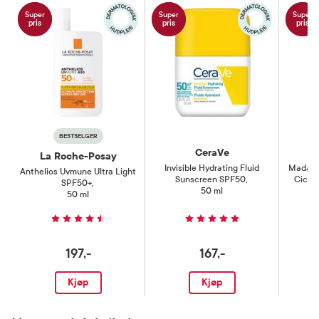
Super
Super
Super
pris
pris
pris
BESTSELGER
CeraVe
La Roche-Posay
Invisible Hydrating Fluid
Madaga
Anthelios Uvmune Ultra Light
Sunscreen SPF50
,
Cica 
SPF50+
,
50 ml
S
50 ml
197,-
167,-
Kjøp
Kjøp