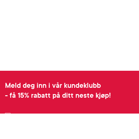
Meld deg inn i vår kundeklubb
- få 15% rabatt på ditt neste kjøp!
Ved å melde deg inn i kundeklubben, samtykker du til å motta personlig
tilpassede nyheter og tilbud på e-post og SMS basert på dine kjøp,
produktkategorier du har vist interesse for på vår nettside, og
opplysningene du har registrert på din profil. Du kan når som helst trekke
tilbake ditt samtykke i preferansesenteret på “Min profil” eller ved å