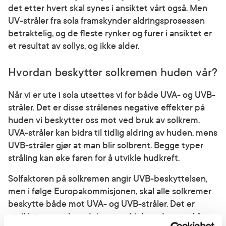
det etter hvert skal synes i ansiktet vårt også. Men
UV-stråler fra sola framskynder aldringsprosessen
betraktelig, og de fleste rynker og furer i ansiktet er
et resultat av sollys, og ikke alder.
Hvordan beskytter solkremen huden vår?
Når vi er ute i sola utsettes vi for både UVA- og UVB-
stråler. Det er disse strålenes negative effekter på
huden vi beskytter oss mot ved bruk av solkrem.
UVA-stråler kan bidra til tidlig aldring av huden, mens
UVB-stråler gjør at man blir solbrent. Begge typer
stråling kan øke faren for å utvikle hudkreft.
Solfaktoren på solkremen angir UVB-beskyttelsen,
men i følge
Europakommisjonen
, skal alle solkremer
beskytte både mot UVA- og UVB-stråler. Det er
utviklet en merkeordning som hjelper deg med å