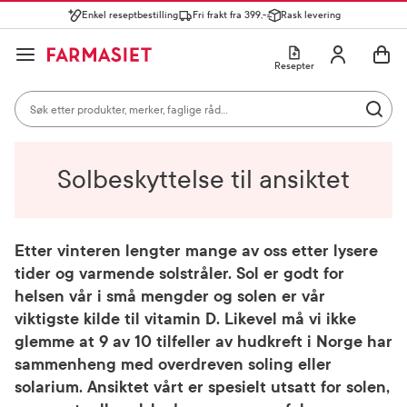
Enkel reseptbestilling
Fri frakt fra 399,-
Rask levering
Søk i apotek
Lukk
Utfør 
GÅ TIL HANDLEKURVEN
GÅ TIL INNHOLD
Skriv inn minst ett tegn for å se forslag, eller trykk søk.
Åpne
Min profil
Resepter
Søkeresultater
Søk i apotek
Hjem
Råd fra apoteket
Solbeskyttelse
Solbeskyttelse til
Mest søkte kategorier
Utfør 
ansiktet
Skriv inn minst ett tegn for å se forslag, eller trykk søk.
Reseptvarer
Kosttilskudd og ernæring
Feber og forkjøle
Populære søk
Solbeskyttelse til ansiktet
solkrem
cerave
Etter vinteren lengter mange av oss etter lysere
tider og varmende solstråler. Sol er godt for
paracet
helsen vår i små mengder og solen er vår
magnesium
viktigste kilde til vitamin D. Likevel må vi ikke
glemme at 9 av 10 tilfeller av hudkreft i Norge har
cosmica
sammenheng med overdreven soling eller
solarium. Ansiktet vårt er spesielt utsatt for solen,