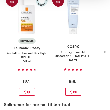
pris
pris
BESTSELGER
COSRX
La Roche-Posay
Ultra-Light Invisible
Capi
Anthelios Uvmune Ultra Light
Sunscreen SPF50+ PA++++
,
SPF50+
,
50 ml
50 ml
197,-
158,-
Kjøp
Kjøp
Solkremer for normal til tørr hud