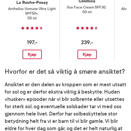
Cosmica
La Roche-Posay
Sun Face Cream SPF30
,
Anthelios Uvmune Ultra Light
Aloe 
50 ml
SPF50+
,
50 ml
197,-
239,-
Kjøp
Kjøp
Hvorfor er det så viktig å smøre ansiktet?
Ansiktet er den delen av kroppen som er mest utsatt
for sol og er derfor ekstra viktig å beskytte. Huden
«husker» episoder når vi blir solbrente eller utsettes
for sterk sol, og eventuelle solskader tar vi med oss
gjennom hele livet. Derfor har solbeskyttelse stor
betydning helt fra vi er barn til vi blir gamle. Vi blir
eldre for hver dag som går, og det er helt naturlig at