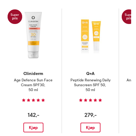
Super
Super
pris
pris
Cliniderm
Q+A
La
Age Defence Sun Face
Peptide Renewing Daily
Anth
Cream SPF30
,
Sunscreen SPF 50
,
50 ml
50 ml
142,-
279,-
Kjøp
Kjøp