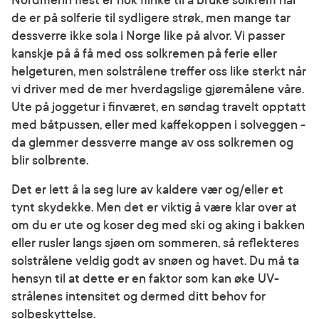
Nordmenn flest er nok flinke til å bruke solkrem når
de er på solferie til sydligere strøk, men mange tar
dessverre ikke sola i Norge like på alvor. Vi passer
kanskje på å få med oss solkremen på ferie eller
helgeturen, men solstrålene treffer oss like sterkt når
vi driver med de mer hverdagslige gjøremålene våre.
Ute på joggetur i finværet, en søndag travelt opptatt
med båtpussen, eller med kaffekoppen i solveggen -
da glemmer dessverre mange av oss solkremen og
blir solbrente.
Det er lett å la seg lure av kaldere vær og/eller et
tynt skydekke. Men det er viktig å være klar over at
om du er ute og koser deg med ski og aking i bakken
eller rusler langs sjøen om sommeren, så reflekteres
solstrålene veldig godt av snøen og havet. Du må ta
hensyn til at dette er en faktor som kan øke UV-
strålenes intensitet og dermed ditt behov for
solbeskyttelse.