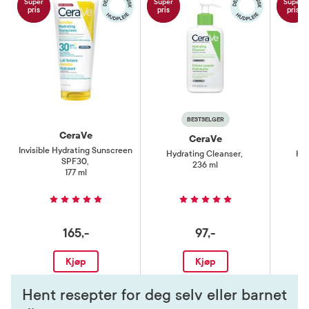
Super
Super
Super
pris
pris
pris
BESTSELGER
CeraVe
CeraVe
Invisible Hydrating Sunscreen
Hydrating Cleanser
,
Hyd
SPF30
,
236 ml
177 ml
165,-
97,-
Kjøp
Kjøp
Hent resepter for deg selv eller barnet