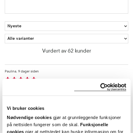
Vurdert av 62 kunder
Paulina
9 dager siden
Anfebaler
Super
Vi bruker cookies
Var denne anmeldelsen nyttig?
Nødvendige cookies
gjør at grunnleggende funksjoner
på nettsiden fungerer som de skal.
Funksjonelle
0
0
cookies
gjør at nettstedet kan huske informasjon om for