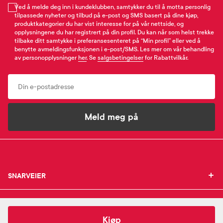
Ved å melde deg inn i kundeklubben, samtykker du til å motta personlig
tilpassede nyheter og tilbud på e-post og SMS basert på dine kjøp,
produktkategorier du har vist interesse for på vår nettside, og
opplysningene du har registrert på din profil. Du kan når som helst trekke
tilbake ditt samtykke i preferansesenteret på “Min profil” eller ved å
benytte avmeldingsfunksjonen i e-post/SMS. Les mer om vår behandling
av personopplysninger
her
. Se
salgsbetingelser
for Rabattvilkår.
Email
Meld meg på
SNARVEIER
SNARVEIER
INFORMASJON
Min profil
INFORMASJON
Mine favoritter
161,-
CeraVe
Hydrating Foaming Oil Cleanser
Kjøp
Mine bestillinger
SUPPORT
Om Farmasiet.no