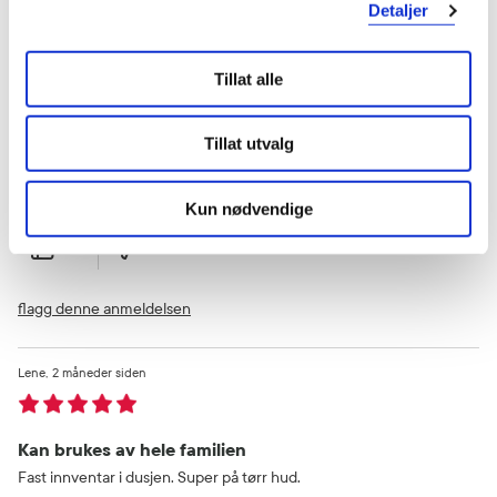
Detaljer
Astrid
1 måneder siden
Tillat alle
Fornøyd
Effektiv og velegnet til sensitiv hud
Tillat utvalg
Var denne anmeldelsen nyttig?
Kun nødvendige
0
0
flagg denne anmeldelsen
Lene
2 måneder siden
Kan brukes av hele familien
Fast innventar i dusjen. Super på tørr hud.