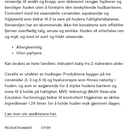
renseolje til ansikt og kropp, som skånsomt rengjør, hydrerer og
beroliger huden uten å forstyrre den beskyttende hudbarrieren.
Formulert med tre essensielle ceramider, squalanolje og
triglyserid som bidrar til å ta vare på hudens fuktighetsbalanse.
Renseoljen har en skummende, ikke-fet konsistens som effektivt
fjerner overflødig talg, smuss og sminke. Huden vil etterlates ren
og myk, og med et sunt og friskt utseende.
Allergivennlig
Uten parfyme
Kan brukes av hele familien, inkludert baby fra 2 måneders alder.
CeraVe er utviklet av hudleger. Produktene bygger på tre
ceramider (1, 3 og 6-II) og hyaluronsyre som finnes naturlig i
huden, og som er avgjørende for å styrke hudens barriere og
evne til å holde på fuktighet. MVE-teknologi (Multi Vesicular
Emulsion Technology) bidrar til kontrollert frigjørelse av aktive
ingredienser i 24 timer, for å holde huden myk gjennom dagen.
Lær mer om ansiktsrens her.
PRODUKTNUMMER
1171159