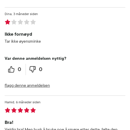
Dina
3 måneder siden
Ikke fornøyd
Tar ikke øyensminke
Var denne anmeldelsen nyttig?
0
0
flagg denne anmeldelsen
Hamid
6 måneder siden
Bra!
Veldig bra! Men husk å bruke noe å smøre etter dette, følte den