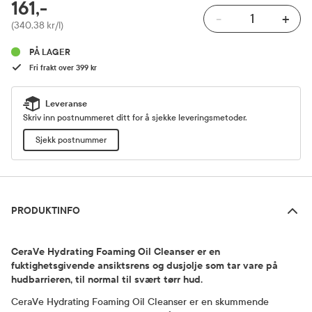
RABATTPROSENT
161,-
-
+
Pris
(340,38 kr/l)
PÅ LAGER
Fri frakt over 399 kr
Leveranse
Skriv inn postnummeret ditt for å sjekke leveringsmetoder.
Sjekk postnummer
Produktinfo
PRODUKTINFO
CeraVe Hydrating Foaming Oil Cleanser er en
fuktighetsgivende ansiktsrens og dusjolje som tar vare på
hudbarrieren, til normal til svært tørr hud.
CeraVe Hydrating Foaming Oil Cleanser er en skummende