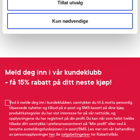
Tillat utvalg
Kun nødvendige
Meld deg inn i vår kundeklubb
- få 15% rabatt på ditt neste kjøp!
Ved å melde deg inn i kundeklubben, samtykker du til å motta personlig
tilpassede nyheter og tilbud på e-post og SMS basert på dine kjøp,
produktkategorier du har vist interesse for på vår nettside, og
opplysningene du har registrert på din profil. Du kan når som helst trekke
tilbake ditt samtykke i preferansesenteret på “Min profil” eller ved å
benytte avmeldingsfunksjonen i e-post/SMS. Les mer om vår behandling
av personopplysninger
her
. Se
salgsbetingelser
for Rabattvilkår.