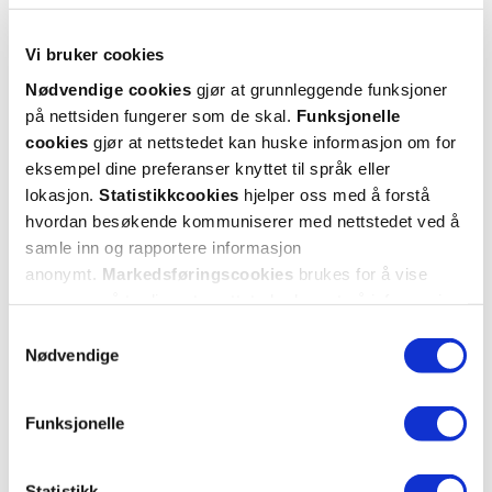
Vi bruker cookies
Nødvendige cookies
gjør at grunnleggende funksjoner
på nettsiden fungerer som de skal.
Funksjonelle
cookies
gjør at nettstedet kan huske informasjon om for
eksempel dine preferanser knyttet til språk eller
lokasjon.
Statistikkcookies
hjelper oss med å forstå
hvordan besøkende kommuniserer med nettstedet ved å
samle inn og rapportere informasjon
anonymt.
Markedsføringscookies
brukes for å vise
annonser på tredjeparts nettsteder basert på informasjon
om dine besøk på vår nettside.
Samtykkevalg
Nødvendige
Funksjonelle
Statistikk