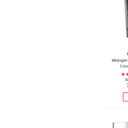
Dekkende
(
1
)
Produkt
Med hyaluronsyre
(
24
)
Produkter
Farge
Blå
(
3
)
Produkter
Voksen
(
36
)
Produkter
Punktbehandling
(
1
)
Produkt
Eksfolierende
(
2
)
Produkter
Med niacinamid
(
13
)
Produkter
Brun
(
1
)
Produkt
Reisestørrelse
(
7
)
Produkter
Forfriskende
(
1
)
Produkt
Med peptider
(
15
)
Produkter
Sort
(
1
)
Produkt
Rensekrem
(
2
)
Produkter
Fuktighetsgivende
(
30
)
Produkter
Med vitamin C
(
9
)
Produkter
Renseolje
(
3
)
Produkter
Glødgivende
(
11
)
Produkter
Uten alkohol
(
7
)
Produkter
Renseskum
(
1
)
Produkt
Kjølende
(
1
)
Produkt
Uten parfyme
(
32
)
Produkter
Midnight
Serum
(
9
)
Produkter
Med farge
(
1
)
Produkt
Vegansk
(
25
)
Produkter
Cre
Sheetmaske
(
1
)
Produkt
Med solfaktor
(
1
)
Produkt
3
Svamp
(
1
)
Produkt
Mot mørke ringer
(
1
)
Produkt
Toner
(
8
)
Produkter
Mot pigmentflekker
(
3
)
Produkter
Øyekrem
(
2
)
Produkter
Mykgjørende
(
2
)
Produkter
Øyesminkefjerner
(
1
)
Produkt
Nærende
(
5
)
Produkter
Rensende
(
6
)
Produkter