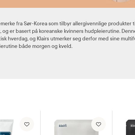
emerke fra Sør-Korea som tilbyr allergivennlige produkter t
vt, og er basert på koreanske kvinners hudpleierutine. Denn
ektisk hverdag, og Klairs utmerker seg derfor med sine mult
erutine både morgen og kveld.
erutine starter med rens, gjerne i to steg med
olje
etterfulgt 
a fukt til huden og fir å bidra til bedre absorbering av de neste 
en og virker aktivt i de dypere hudlagene. En
øyekrem
påføres
iktet trenger en god
fuktighetskrem
. På dagtid anbefales det å
 beskytte huden mot solen. Det er også lurt å eksfoliere hude
rfulgt av en fuktighetsgivende maske.
Sheet masker
er en viktig
eierutinen, og har etterhvert blitt et populært produkt også i 