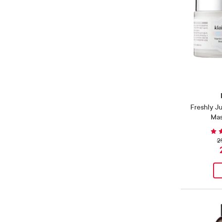
Reparerende
(
3
)
Produkter
Styrker hudbarrieren
(
10
)
Produkter
Vitamin C
(
1
)
Produkt
Freshly J
Ma
2