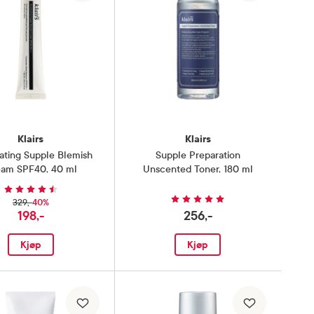
Klairs
Klairs
nating Supple Blemish
Supple Preparation
eam SPF40
,
40 ml
Unscented Toner
,
180 ml
40%
329,-
198,-
256,-
Kjøp
Kjøp