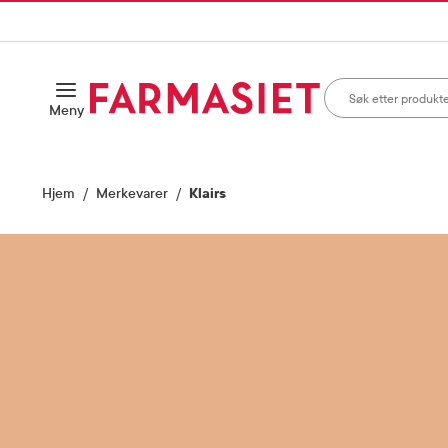
HANDLEKURVEN
IL INNHOLD
Søk i apotek
Åpne
Meny
Skriv inn minst ett te
Hjem
Merkevarer
Klairs