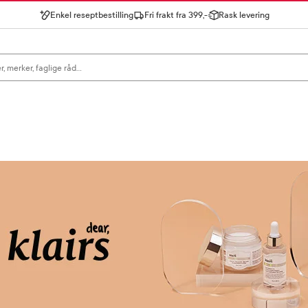
Enkel reseptbestilling
Fri frakt fra 399,-
Rask levering
gn for å se forslag, eller trykk søk.