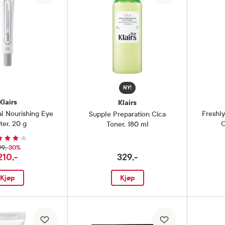
NY!
Klairs
Klairs
l Nourishing Eye
Freshl
Supple Preparation Cica
ter
,
20 g
C
Toner
,
180 ml
30%
99,-
210,-
329,-
Kjøp
Kjøp