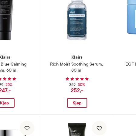
Freshly Juiced
Gentle Black
Klairs
Klairs
 Blue Calming
Rich Moist Soothing Serum
,
EGF 
am
,
60 ml
80 ml
25%
30%
29,-
359,-
247,-
252,-
Kjøp
Kjøp