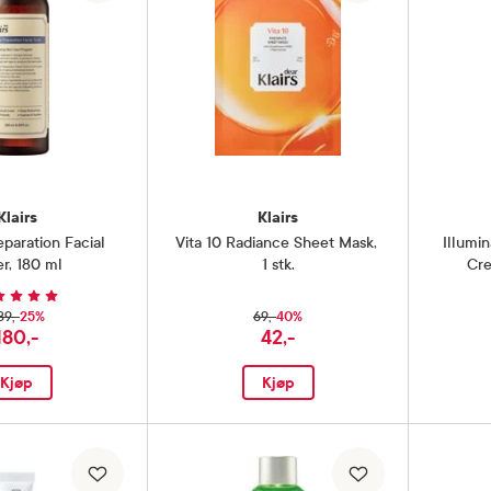
Klairs
Klairs
paration Facial
Vita 10 Radiance Sheet Mask
,
Illumi
er
,
180 ml
1 stk.
Cr
25%
40%
39,-
69,-
180,-
42,-
Kjøp
Kjøp