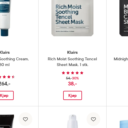
Klairs
Klairs
 Soothing Cream
,
Rich Moist Soothing Tencel
Midnigh
80 ml
Sheet Mask
,
1 stk.
h Moist Soothing
Supple Preparat
30%
54,-
264,-
38,-
Kjøp
Kjøp