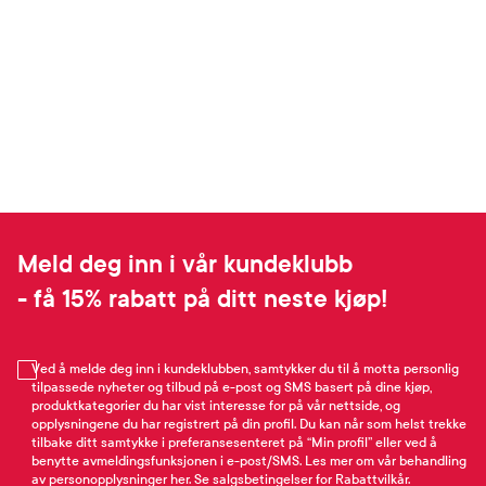
Meld deg inn i vår kundeklubb
- få 15% rabatt på ditt neste kjøp!
Ved å melde deg inn i kundeklubben, samtykker du til å motta personlig
tilpassede nyheter og tilbud på e-post og SMS basert på dine kjøp,
produktkategorier du har vist interesse for på vår nettside, og
opplysningene du har registrert på din profil. Du kan når som helst trekke
tilbake ditt samtykke i preferansesenteret på “Min profil” eller ved å
benytte avmeldingsfunksjonen i e-post/SMS. Les mer om vår behandling
av personopplysninger
her
. Se
salgsbetingelser
for Rabattvilkår.