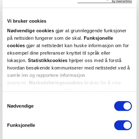
2 anmeldelser
5 stjerner
1
Vi bruker cookies
Nødvendige cookies
gjør at grunnleggende funksjoner
4 stjerner
0
på nettsiden fungerer som de skal.
Funksjonelle
3 stjerner
0
cookies
gjør at nettstedet kan huske informasjon om for
eksempel dine preferanser knyttet til språk eller
2 stjerner
0
lokasjon.
Statistikkcookies
hjelper oss med å forstå
hvordan besøkende kommuniserer med nettstedet ved å
1 stjerne
1
samle inn og rapportere informasjon
anonymt.
Markedsføringscookies
brukes for å vise
annonser på tredjeparts nettsteder basert på informasjon
om dine besøk på vår nettside.
Samtykkevalg
Nødvendige
Funksjonelle
Vurdert av 2 kunder