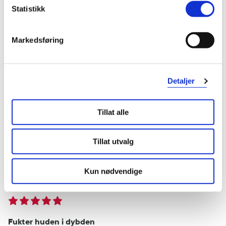
Statistikk
Raluca
3 år siden
Markedsføring
Likte det ikke
Det luktet merkelig, ikke som de andre Klairs waters jeg har brukt
før (har brukt produktet i flere år). Anbefaler ikke å kjøpe det på
Detaljer
farmasieti.no
Var denne anmeldelsen nyttig?
Tillat alle
1
0
Tillat utvalg
flagg denne anmeldelsen
Kun nødvendige
Marina
4 år siden
Fukter huden i dybden