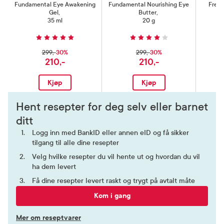
Fundamental Eye Awakening
Fundamental Nourishing Eye
Fresh
Gel
,
Butter
,
35 ml
20 g
30%
30%
299,-
299,-
210,-
210,-
Kjøp
Kjøp
Hent resepter for deg selv eller barnet
ditt
Logg inn med BankID eller annen eID og få sikker
tilgang til alle dine resepter
Velg hvilke resepter du vil hente ut og hvordan du vil
ha dem levert
Få dine resepter levert raskt og trygt på avtalt måte
Kom i gang
Mer om reseptvarer