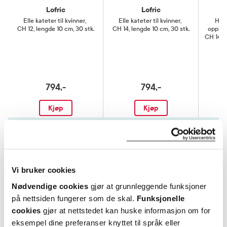
Lofric
Lofric
Elle kateter til kvinner
,
Elle kateter til kvinner
,
Hydr
CH 12, lengde 10 cm, 30 stk.
CH 14, lengde 10 cm, 30 stk.
oppsam
CH 14, 
794,-
794,-
Kjøp
Kjøp
Hent resepter for deg selv eller barnet
ditt
Logg inn med BankID eller annen eID og få sikker
tilgang til alle dine resepter
Vi bruker cookies
Velg hvilke resepter du vil hente ut og hvordan du vil
Nødvendige cookies
gjør at grunnleggende funksjoner
ha dem levert
på nettsiden fungerer som de skal.
Funksjonelle
Få dine resepter levert raskt og trygt på avtalt måte
cookies
gjør at nettstedet kan huske informasjon om for
Kom i gang
eksempel dine preferanser knyttet til språk eller