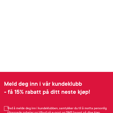
Meld deg inn i vår kundeklubb
- få 15% rabatt på ditt neste kjøp!
Ved å melde deg inn i kundeklubben, samtykker du til å motta personlig
tilpassede nyheter og tilbud på e-post og SMS basert på dine kjøp,