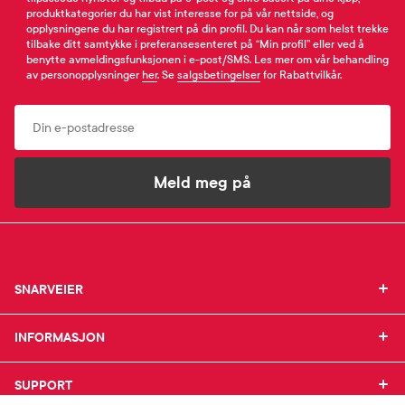
produktkategorier du har vist interesse for på vår nettside, og
opplysningene du har registrert på din profil. Du kan når som helst trekke
tilbake ditt samtykke i preferansesenteret på “Min profil” eller ved å
benytte avmeldingsfunksjonen i e-post/SMS. Les mer om vår behandling
av personopplysninger
her
. Se
salgsbetingelser
for Rabattvilkår.
Email
Meld meg på
SNARVEIER
SNARVEIER
INFORMASJON
Min profil
INFORMASJON
Mine favoritter
Mine bestillinger
SUPPORT
Om Farmasiet.no
SUPPORT
Mine resepter
Jobb hos oss