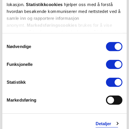
lokasjon.
Statistikkcookies
hjelper oss med å forstå
Mer om reseptvarer
hvordan besøkende kommuniserer med nettstedet ved å
samle inn og rapportere informasjon
anonymt.
Markedsføringscookies
brukes for å vise
annonser på tredjeparts nettsteder basert på informasjon
om dine besøk på vår nettside.
Samtykkevalg
Nødvendige
Funksjonelle
Statistikk
Markedsføring
Detaljer