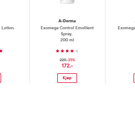
A-Derma
 Lotion
,
Exomega Control Emollient
Exomega 
Spray
,
200 ml
25%
229,-
172,-
Kjøp