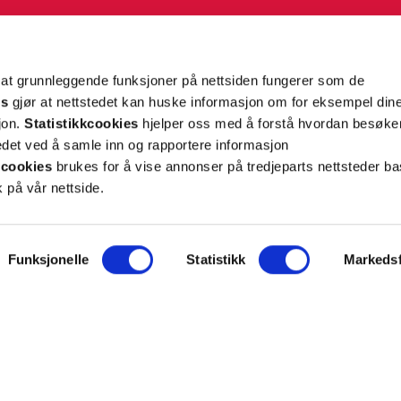
g tilpassede nyheter og tilbud på e-post og SMS
nettside, og opplysningene du har registrert på din
teret på “Min profil” eller ved å benytte
rsonopplysninger
her
. Se
salgsbetingelser
for
 at grunnleggende funksjoner på nettsiden fungerer som de
es
gjør at nettstedet kan huske informasjon om for eksempel din
sjon.
Statistikkcookies
hjelper oss med å forstå hvordan besøk
Meld meg på
et ved å samle inn og rapportere informasjon
cookies
brukes for å vise annonser på tredjeparts nettsteder ba
 på vår nettside.
Funksjonelle
Statistikk
Markedsf
ON
SUPPORT
iet.no
Kontakt oss
oss
Frakt og levering
takt
Betalingsmåter
eninger
Bestille reseptvarer