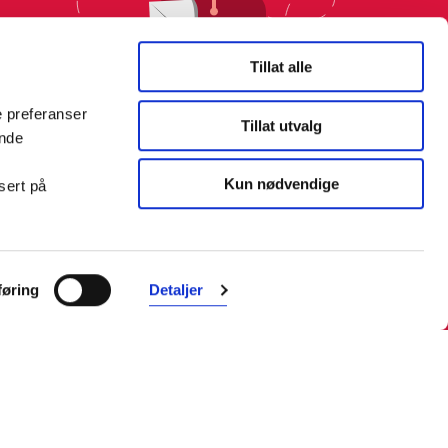
Tillat alle
e preferanser
Tillat utvalg
ende
Kun nødvendige
sert på
øring
Detaljer
Farmasiet er Norges ledende
nettapotek. Med tusenvis av
produkter i vårt sortiment og et team
med farmasøyter, kan vi hjelpe og
veilede deg trygt og raskt med dine
behov. I kontakt med våre