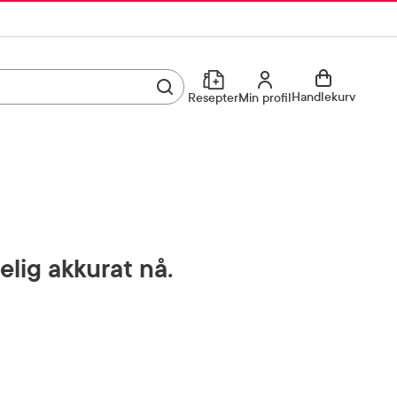
Utfør søk
Min profil
Handlekurv
Resepter
Min profil
Kjøp reseptvare
Logg inn
Min profil
Reseptoversikt
Mine favoritter
Resepthistorikk
elig akkurat nå.
Mine bestillinger
Meldinger fra farmasøyten
Kundeservice
33 74 03 24