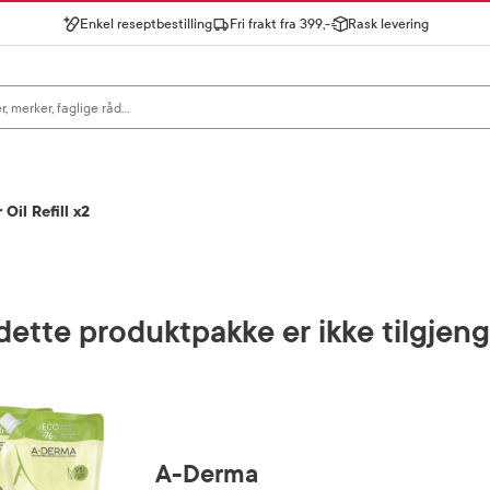
Enkel reseptbestilling
Fri frakt fra 399,-
Rask levering
gn for å se forslag, eller trykk søk.
il Refill x2
ette produktpakke er ikke tilgjeng
A-Derma