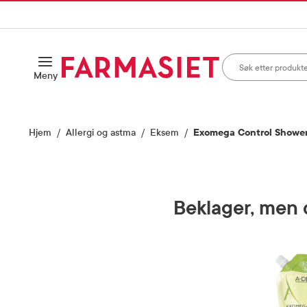
HANDLEKURVEN
IL INNHOLD
Søk i apotek
Åpne
Meny
Skriv inn minst ett te
Hjem
Allergi og astma
Eksem
Exomega Control Shower O
Beklager, men d