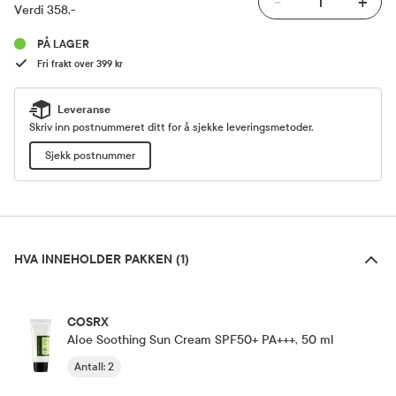
-
+
Verdi 358,-
PÅ LAGER
Fri frakt over 399 kr
Leveranse
Skriv inn postnummeret ditt for å sjekke leveringsmetoder.
Sjekk postnummer
Hva inneholder pakken (1)
HVA INNEHOLDER PAKKEN (1)
COSRX
Aloe Soothing Sun Cream SPF50+ PA+++, 50 ml
Antall
:
2