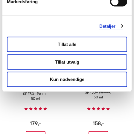
Markedsføring
Super
Super
pris
pris
Detaljer
Tillat alle
Tillat utvalg
BESTSELGER
Kun nødvendige
COSRX
COSRX
Ultra-Light Invisible Sunscreen
Aloe Soothing Sun Cream
SPF50+ PA++++
,
SPF50+ PA+++
,
50 ml
50 ml
179,-
158,-