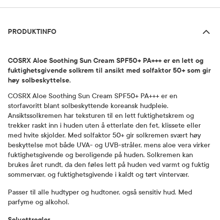
Produktinfo
PRODUKTINFO
COSRX Aloe Soothing Sun Cream SPF50+ PA+++ er en lett og
fuktighetsgivende solkrem til ansikt med solfaktor 50+ som gir
høy solbeskyttelse.
COSRX Aloe Soothing Sun Cream SPF50+ PA+++ er en
storfavoritt blant solbeskyttende koreansk hudpleie.
Ansiktssolkremen har teksturen til en lett fuktighetskrem og
trekker raskt inn i huden uten å etterlate den fet, klissete eller
med hvite skjolder. Med solfaktor 50+ gir solkremen svært høy
beskyttelse mot både UVA- og UVB-stråler, mens aloe vera virker
fuktighetsgivende og beroligende på huden. Solkremen kan
brukes året rundt, da den føles lett på huden ved varmt og fuktig
sommervær, og fuktighetsgivende i kaldt og tørt vintervær.
Passer til alle hudtyper og hudtoner, også sensitiv hud. Med
parfyme og alkohol.
Solvettregler