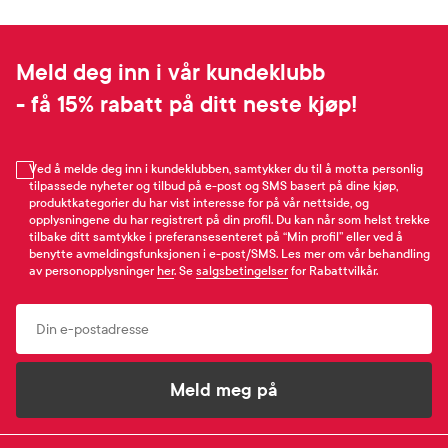
Meld deg inn i vår kundeklubb
- få 15% rabatt på ditt neste kjøp!
Ved å melde deg inn i kundeklubben, samtykker du til å motta personlig
tilpassede nyheter og tilbud på e-post og SMS basert på dine kjøp,
produktkategorier du har vist interesse for på vår nettside, og
opplysningene du har registrert på din profil. Du kan når som helst trekke
tilbake ditt samtykke i preferansesenteret på “Min profil” eller ved å
benytte avmeldingsfunksjonen i e-post/SMS. Les mer om vår behandling
av personopplysninger
her
. Se
salgsbetingelser
for Rabattvilkår.
Email
Meld meg på