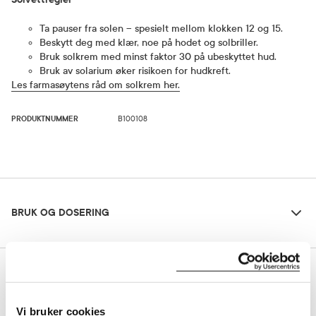
Ta pauser fra solen – spesielt mellom klokken 12 og 15.
Beskytt deg med klær, noe på hodet og solbriller.
Bruk solkrem med minst faktor 30 på ubeskyttet hud.
Bruk av solarium øker risikoen for hudkreft.
Les farmasøytens råd om solkrem her.
PRODUKTNUMMER
B100108
Bruk og dosering
BRUK OG DOSERING
Ingredienser
Dosering og bruksområde
INGREDIENSER
Bruk som siste steg i din hudpleierutine hver morgen. Påfør rikelig
med solkrem på ansiktet 30 minutter før soleksponering. En
mindre mengde reduserer beskyttelsen betraktelig. Masser godt
Vi bruker cookies