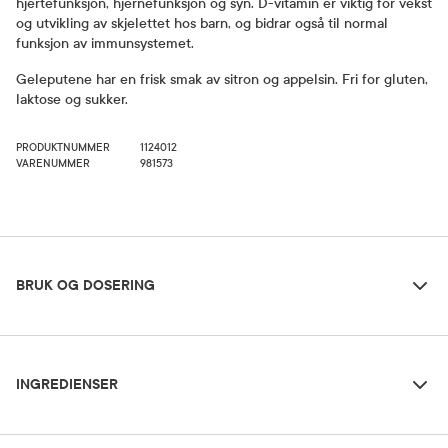
hjertefunksjon, hjernefunksjon og syn. D-vitamin er viktig for vekst
og utvikling av skjelettet hos barn, og bidrar også til normal
funksjon av immunsystemet.
Geleputene har en frisk smak av sitron og appelsin. Fri for gluten,
laktose og sukker.
PRODUKTNUMMER
1124012
VARENUMMER
981573
Bruk og dosering
BRUK OG DOSERING
Ingredienser
Dosering og bruksområde
INGREDIENSER
Barn fra 3 år og oppover: 1 gelépute daglig.
Fiskeolje, søtstoff (xylitol, sorbitol), geleringsmiddel (bovint gelatin),