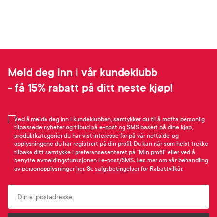
Meld deg inn i vår kundeklubb
- få 15% rabatt på ditt neste kjøp!
Ved å melde deg inn i kundeklubben, samtykker du til å motta personlig
tilpassede nyheter og tilbud på e-post og SMS basert på dine kjøp,
produktkategorier du har vist interesse for på vår nettside, og
opplysningene du har registrert på din profil. Du kan når som helst trekke
tilbake ditt samtykke i preferansesenteret på “Min profil” eller ved å
benytte avmeldingsfunksjonen i e-post/SMS. Les mer om vår behandling
av personopplysninger
her
. Se
salgsbetingelser
for Rabattvilkår.
Email