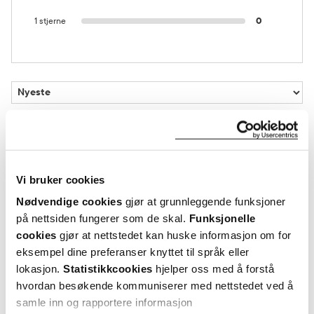
1 stjerne
0
Vurdert av 8 kunder
Vi bruker cookies
Ausra
1 måneder siden
Nødvendige cookies
gjør at grunnleggende funksjoner
på nettsiden fungerer som de skal.
Funksjonelle
cookies
gjør at nettstedet kan huske informasjon om for
Kunde
eksempel dine preferanser knyttet til språk eller
Smak godt, barn liker
lokasjon.
Statistikkcookies
hjelper oss med å forstå
hvordan besøkende kommuniserer med nettstedet ved å
samle inn og rapportere informasjon
Var denne anmeldelsen nyttig?