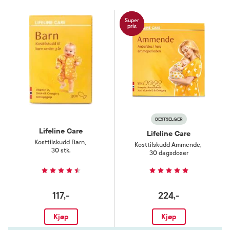
Super
pris
BESTSELGER
Lifeline Care
Lifeline Care
Kosttilskudd Barn
,
Kosttilskudd Ammende
,
30 stk.
30 dagsdoser
117,-
224,-
Kjøp
Kjøp