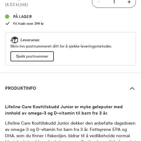
-
+
Pris
(4,53 kr/stk)
PÅ LAGER
Fri frakt over 399 kr
Leveranse
Skriv inn postnummeret ditt for å sjekke leveringsmetoder.
Sjekk postnummer
Produktinfo
PRODUKTINFO
Lifeline Care Kosttilskudd Junior er myke geleputer med
innhold av omega-3 og D-vitamin til barn fra 3 år.
Lifeline Care Kosttilskudd Junior dekker den anbefalte dagsdosen
av omega-3 og D-vitamin for barn fra 3 år. Fettsyrene EPA og
DHA, som du finner i fiskeoljen, bidrar til å vedlikeholde normal