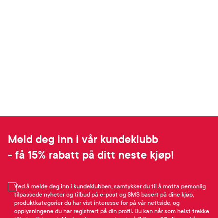
Meld deg inn i vår kundeklubb
- få 15% rabatt på ditt neste kjøp!
Ved å melde deg inn i kundeklubben, samtykker du til å motta personlig
tilpassede nyheter og tilbud på e-post og SMS basert på dine kjøp,
produktkategorier du har vist interesse for på vår nettside, og
opplysningene du har registrert på din profil. Du kan når som helst trekke