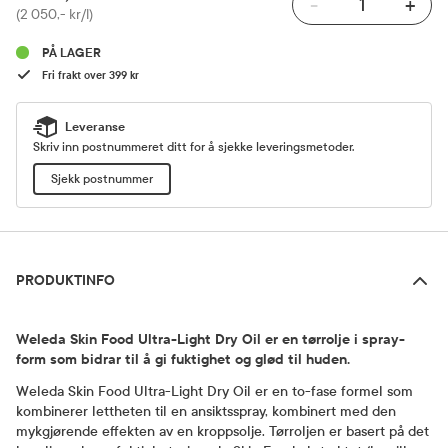
-
+
Pris
(2 050,- kr/l)
PÅ LAGER
Fri frakt over 399 kr
Leveranse
Skriv inn postnummeret ditt for å sjekke leveringsmetoder.
Sjekk postnummer
Produktinfo
PRODUKTINFO
Weleda Skin Food Ultra-Light Dry Oil er en tørrolje i spray-
form som bidrar til å gi fuktighet og glød til huden.
Weleda Skin Food Ultra-Light Dry Oil er en to-fase formel som
kombinerer lettheten til en ansiktsspray, kombinert med den
mykgjørende effekten av en kroppsolje. Tørroljen er basert på det