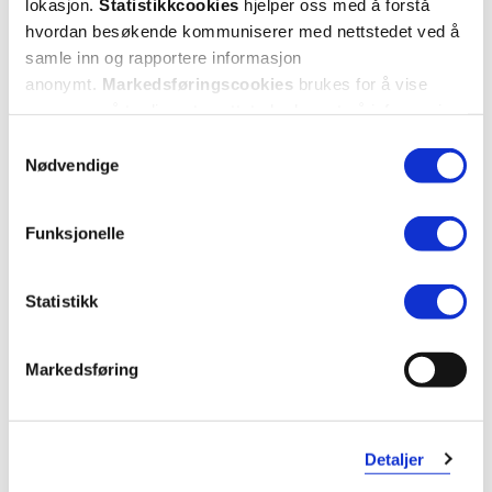
lokasjon.
Statistikkcookies
hjelper oss med å forstå
hvordan besøkende kommuniserer med nettstedet ved å
samle inn og rapportere informasjon
anonymt.
Markedsføringscookies
brukes for å vise
annonser på tredjeparts nettsteder basert på informasjon
om dine besøk på vår nettside.
Samtykkevalg
Nødvendige
Funksjonelle
Statistikk
KUNDEANMELDELSER
Markedsføring
Detaljer
2 anmeldelser