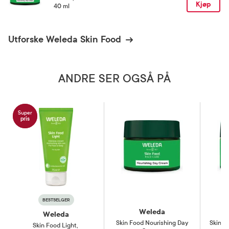
Kjøp
40 ml
Utforske Weleda Skin Food
ANDRE SER OGSÅ PÅ
Super
pris
BESTSELGER
Weleda
Weleda
Skin Food Nourishing Day
Skin F
Skin Food Light
,