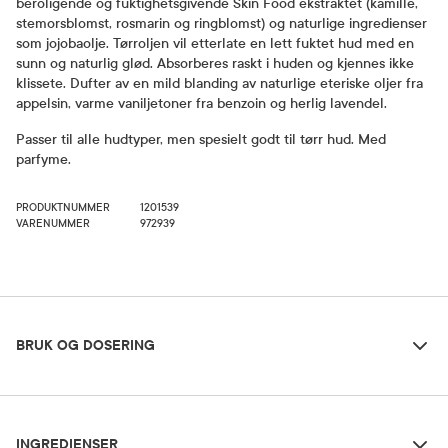
beroligende og fuktighetsgivende Skin Food ekstraktet (kamille,
stemorsblomst, rosmarin og ringblomst) og naturlige ingredienser
som jojobaolje. Tørroljen vil etterlate en lett fuktet hud med en
sunn og naturlig glød. Absorberes raskt i huden og kjennes ikke
klissete. Dufter av en mild blanding av naturlige eteriske oljer fra
appelsin, varme vaniljetoner fra benzoin og herlig lavendel.
Passer til alle hudtyper, men spesielt godt til tørr hud. Med
parfyme.
PRODUKTNUMMER
1201539
VARENUMMER
972939
Bruk og dosering
BRUK OG DOSERING
Ingredienser
Dosering og bruksområde
INGREDIENSER
Påføres etter rens om morgenen og/eller kvelden.