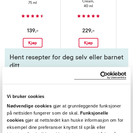
Cream
,
75 ml
40 ml
139,-
229,-
Kjøp
Kjøp
Hent resepter for deg selv eller barnet
ditt
Logg inn med BankID eller annen eID og få sikker
tilgang til alle dine resepter
Velg hvilke resepter du vil hente ut og hvordan du vil
ha dem levert
Vi bruker cookies
Få dine resepter levert raskt og trygt på avtalt måte
Nødvendige cookies
gjør at grunnleggende funksjoner
Kom i gang
på nettsiden fungerer som de skal.
Funksjonelle
cookies
gjør at nettstedet kan huske informasjon om for
Mer om reseptvarer
eksempel dine preferanser knyttet til språk eller