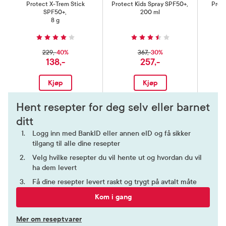
Protect X-Trem Stick
Protect Kids Spray SPF50+
,
Prot
SPF50+
,
200 ml
8 g
40%
30%
229,-
367,-
138,-
257,-
Kjøp
Kjøp
Hent resepter for deg selv eller barnet
ditt
Logg inn med BankID eller annen eID og få sikker
tilgang til alle dine resepter
Velg hvilke resepter du vil hente ut og hvordan du vil
ha dem levert
Få dine resepter levert raskt og trygt på avtalt måte
Kom i gang
Mer om reseptvarer