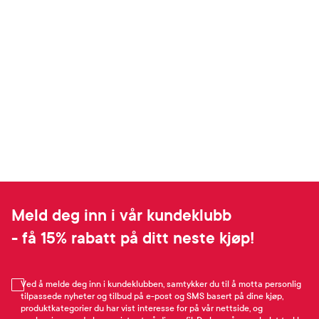
Meld deg inn i vår kundeklubb
- få 15% rabatt på ditt neste kjøp!
Ved å melde deg inn i kundeklubben, samtykker du til å motta personlig
tilpassede nyheter og tilbud på e-post og SMS basert på dine kjøp,
produktkategorier du har vist interesse for på vår nettside, og