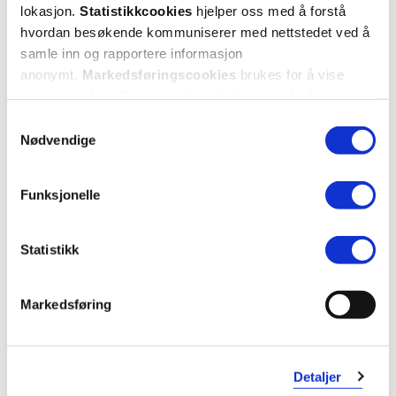
lokasjon.
Statistikkcookies
hjelper oss med å forstå
hvordan besøkende kommuniserer med nettstedet ved å
samle inn og rapportere informasjon
5 stjerner
5
anonymt.
Markedsføringscookies
brukes for å vise
4 stjerner
0
annonser på tredjeparts nettsteder basert på informasjon
om dine besøk på vår nettside.
Samtykkevalg
3 stjerner
0
Nødvendige
2 stjerner
0
Funksjonelle
1 stjerne
0
Statistikk
Markedsføring
Vurdert av 5 kunder
Detaljer