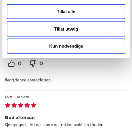
Kjell
1 år siden
Tillat alle
Flott produkt - god mild lukt
Tillat utvalg
God aftersun - lett å smøre
Kun nødvendige
Var denne anmeldelsen nyttig?
0
0
flagg denne anmeldelsen
Anita
2 år siden
God aftersun
Kjempegod. Lett og smøre og trekker raskt inn i huden