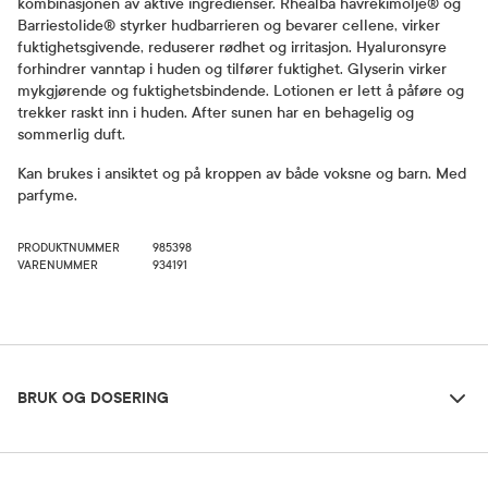
kombinasjonen av aktive ingredienser. Rhealba havrekimolje® og
Barriestolide® styrker hudbarrieren og bevarer cellene, virker
fuktighetsgivende, reduserer rødhet og irritasjon. Hyaluronsyre
forhindrer vanntap i huden og tilfører fuktighet. Glyserin virker
mykgjørende og fuktighetsbindende. Lotionen er lett å påføre og
trekker raskt inn i huden. After sunen har en behagelig og
sommerlig duft.
Kan brukes i ansiktet og på kroppen av både voksne og barn. Med
parfyme.
PRODUKTNUMMER
985398
VARENUMMER
934191
Bruk og dosering
BRUK OG DOSERING
Ingredienser
Dosering og bruksområde