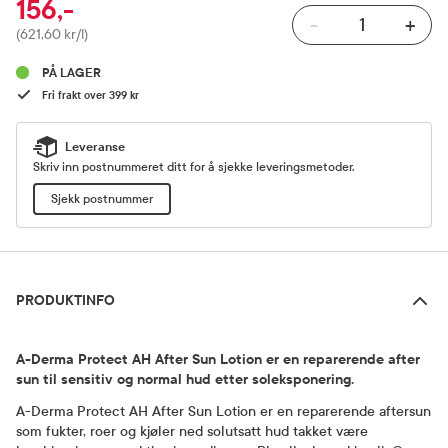
156,-
-
+
Pris
(621,60 kr/l)
PÅ LAGER
Fri frakt over 399 kr
Leveranse
Skriv inn postnummeret ditt for å sjekke leveringsmetoder.
Sjekk postnummer
Produktinfo
PRODUKTINFO
A-Derma Protect AH After Sun Lotion er en reparerende after
sun til sensitiv og normal hud etter soleksponering.
A-Derma Protect AH After Sun Lotion er en reparerende aftersun
som fukter, roer og kjøler ned solutsatt hud takket være