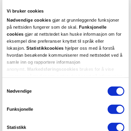
2 anmeldelser
Vi bruker cookies
5 stjerner
2
Nødvendige cookies
gjør at grunnleggende funksjoner
på nettsiden fungerer som de skal.
Funksjonelle
4 stjerner
0
cookies
gjør at nettstedet kan huske informasjon om for
eksempel dine preferanser knyttet til språk eller
3 stjerner
0
lokasjon.
Statistikkcookies
hjelper oss med å forstå
2 stjerner
0
hvordan besøkende kommuniserer med nettstedet ved å
samle inn og rapportere informasjon
1 stjerne
0
anonymt.
Markedsføringscookies
brukes for å vise
annonser på tredjeparts nettsteder basert på informasjon
om dine besøk på vår nettside.
Samtykkevalg
Nødvendige
Funksjonelle
Vurdert av 2 kunder
Statistikk