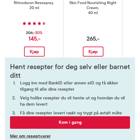
Rhinodoron Nesespray
,
Skin Food Nourishing Night
S
20 ml
Cream
,
40 ml
30%
206,-
145,-
265,-
Kjøp
Kjøp
Hent resepter for deg selv eller barnet
ditt
Logg inn med BankID eller annen eID og få sikker
tilgang til alle dine resepter
Velg hvilke resepter du vil hente ut og hvordan du vil
ha dem levert
Få dine resepter levert raskt og trygt på avtalt måte
Kom i gang
Mer om reseptvarer