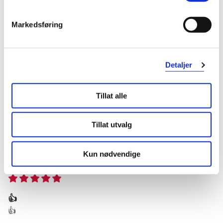
Marte
3 måneder siden
Markedsføring
Super!
Super!
Detaljer
Var denne anmeldelsen nyttig?
Tillat alle
0
0
Tillat utvalg
flagg denne anmeldelsen
Kun nødvendige
Naomi
4 år siden
👍
👍